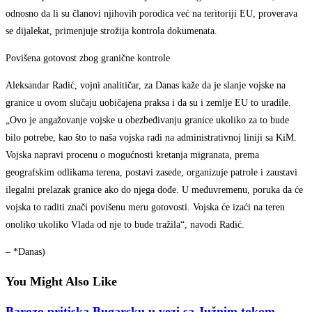
odnosno da li su članovi njihovih porodica već na teritoriji EU, proverava
se dijalekat, primenjuje strožija kontrola dokumenata.
Povišena gotovost zbog granične kontrole
Aleksandar Radić, vojni analitičar, za Danas kaže da je slanje vojske na
granice u ovom slučaju uobičajena praksa i da su i zemlje EU to uradile.
„Ovo je angažovanje vojske u obezbeđivanju granice ukoliko za to bude
bilo potrebe, kao što to naša vojska radi na administrativnoj liniji sa KiM.
Vojska napravi procenu o mogućnosti kretanja migranata, prema
geografskim odlikama terena, postavi zasede, organizuje patrole i zaustavi
ilegalni prelazak granice ako do njega dođe. U međuvremenu, poruka da će
vojska to raditi znači povišenu meru gotovosti. Vojska će izaći na teren
onoliko ukoliko Vlada od nje to bude tražila“, navodi Radić.
– *Danas)
You Might Also Like
Barozo pritiska Bugarsku u vezi sa Južnim tokom