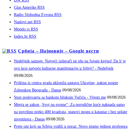
DW RSS
Glas Amerike RSS
Radio Slobodna Evropa RSS
Naslovi.net RSS
Mondo.rs RSS
Index.hr RSS
Србија – Најновије – Google вести
Nedeljnik saznaje: Najveći izdavači ne idu na Sajam knjiga! Da li je
ovo kraj najveće kulturne manifestacije u Srbiji? - Nedeljnik
09/08/2026
Priština iz centra grada uklonila zastavu Ukrajine, nakon posete
Zelenskog Beogradu - Danas
09/08/2026
Stop poslovanju sa bankom bliskom Vučiću - Vijesti.me
09/08/2026
Menja se zakon „Svoj na svome“: Za porodične kuće naknada samo
na površinu preko 400 kvadrata, stanovi mogu u katastar i bez uplate
investitora - Danas
09/08/2026
Prete oni koji su Srbiju vodili u poraz: Novo pismo jednog profesora