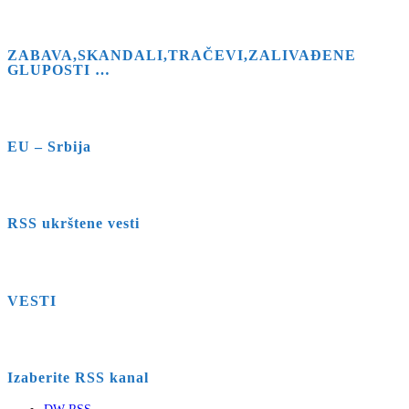
ZABAVA,SKANDALI,TRAČEVI,ZALIVAĐENE
GLUPOSTI …
EU – Srbija
RSS ukrštene vesti
VESTI
Izaberite RSS kanal