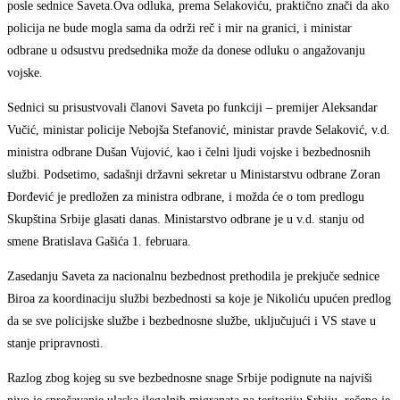
posle sednice Saveta.Ova odluka, prema Selakoviću, praktično znači da ako
policija ne bude mogla sama da održi reč i mir na granici, i ministar
odbrane u odsustvu predsednika može da donese odluku o angažovanju
vojske.
Sednici su prisustvovali članovi Saveta po funkciji – premijer Aleksandar
Vučić, ministar policije Nebojša Stefanović, ministar pravde Selaković, v.d.
ministra odbrane Dušan Vujović, kao i čelni ljudi vojske i bezbednosnih
službi. Podsetimo, sadašnji državni sekretar u Ministarstvu odbrane Zoran
Đorđević je predložen za ministra odbrane, i možda će o tom predlogu
Skupština Srbije glasati danas. Ministarstvo odbrane je u v.d. stanju od
smene Bratislava Gašića 1. februara.
Zasedanju Saveta za nacionalnu bezbednost prethodila je prekjuče sednice
Biroa za koordinaciju službi bezbednosti sa koje je Nikoliću upućen predlog
da se sve policijske službe i bezbednosne službe, uključujući i VS stave u
stanje pripravnosti.
Razlog zbog kojeg su sve bezbednosne snage Srbije podignute na najviši