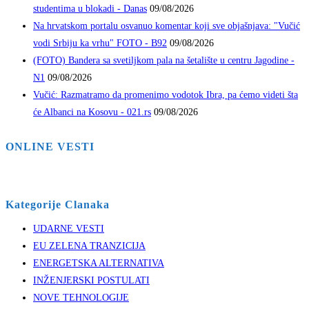
studentima u blokadi - Danas
09/08/2026
Na hrvatskom portalu osvanuo komentar koji sve objašnjava: "Vučić
vodi Srbiju ka vrhu" FOTO - B92
09/08/2026
(FOTO) Bandera sa svetiljkom pala na šetalište u centru Jagodine -
N1
09/08/2026
Vučić: Razmatramo da promenimo vodotok Ibra, pa ćemo videti šta
će Albanci na Kosovu - 021.rs
09/08/2026
ONLINE VESTI
Kategorije Clanaka
UDARNE VESTI
EU ZELENA TRANZICIJA
ENERGETSKA ALTERNATIVA
INŽENJERSKI POSTULATI
NOVE TEHNOLOGIJE