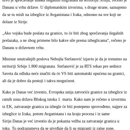
nivo je sprečavanje ulaska ilegalnih migranata na teritoriju Srbiju, rečeno je
Danasu u vrhu države. U diplomatskim izvorima, s druge strane, saznajemo
da se tu misli na izbeglice iz Avganistana i Iraka, odnosno na sve koji ne
dolaze iz Sirije.
„Ako vojska bude poslata na granice, to će biti zbog sprečavanja ilegalnih
prelazaka, a ne zbog primene bilo kakve sile prema izbeglicama“, rečeno je
Danasu u državnom vrhu.
Ministar unutrašnjih poslova Nebojša Stefanović izjavio je da je trenutno na
teritoriji Srbije 1.800 migranata. Stefanović je za RTS rekao pre sednice
Saveta da odluka neće značiti da će VS biti automatski upućena na granici,
ali da je dobro da postoji i takva mogućnost.
Kako je Danas već izvestio, Evropska unija zatvoriće granice za izbeglice iz
ratnih zona država Bliskog istoka 1. marta. Kako nam je rečeno u izvorima
iz EK, zatvaranje granica za izbegle će biti postepeno sprovođeno, najpre za
izbeglice iz Iraka, potom Avganistana i na kraju procesa i iz same
Sirije.Danas je već izvestio da je pokazna vežba za zatvaranje granica u
toku. To podrazumeva da se utvrđuje da li su migranti iz ratne zone,