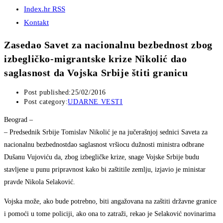
Index.hr RSS
Kontakt
Zasedao Savet za nacionalnu bezbednost zbog
izbegličko-migrantske krize Nikolić dao
saglasnost da Vojska Srbije štiti granicu
Post published:
25/02/2016
Post category:
UDARNE VESTI
Beograd
–
– Predsednik Srbije Tomislav Nikolić je na jučerašnjoj sednici Saveta za
nacionalnu bezbednostdao saglasnost vršiocu dužnosti ministra odbrane
Dušanu Vujoviću da, zbog izbegličke krize, snage Vojske Srbije budu
stavljene u punu pripravnost kako bi zaštitile zemlju, izjavio je ministar
pravde Nikola Selaković.
Vojska može, ako bude potrebno, biti angažovana na zaštiti državne granice
i pomoći u tome policiji, ako ona to zatraži, rekao je Selaković novinarima