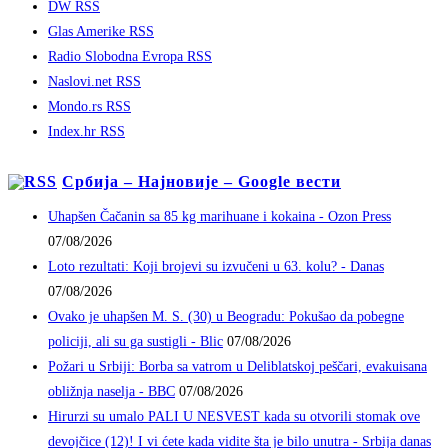
DW RSS
Glas Amerike RSS
Radio Slobodna Evropa RSS
Naslovi.net RSS
Mondo.rs RSS
Index.hr RSS
Србија – Најновије – Google вести
Uhapšen Čačanin sa 85 kg marihuane i kokaina - Ozon Press
07/08/2026
Loto rezultati: Koji brojevi su izvučeni u 63. kolu? - Danas
07/08/2026
Ovako je uhapšen M. S. (30) u Beogradu: Pokušao da pobegne
policiji, ali su ga sustigli - Blic
07/08/2026
Požari u Srbiji: Borba sa vatrom u Deliblatskoj peščari, evakuisana
obližnja naselja - BBC
07/08/2026
Hirurzi su umalo PALI U NESVEST kada su otvorili stomak ove
devojčice (12)! I vi ćete kada vidite šta je bilo unutra - Srbija danas