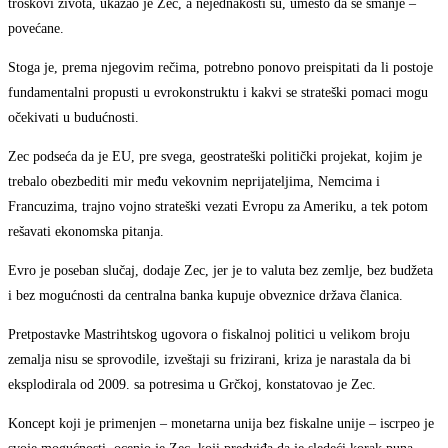
troškovi života, ukazao je Zec, a nejednakosti su, umesto da se smanje –
povećane.
Stoga je, prema njegovim rečima, potrebno ponovo preispitati da li postoje
fundamentalni propusti u evrokonstruktu i kakvi se strateški pomaci mogu
očekivati u budućnosti.
Zec podseća da je EU, pre svega, geostrateški politički projekat, kojim je
trebalo obezbediti mir među vekovnim neprijateljima, Nemcima i
Francuzima, trajno vojno strateški vezati Evropu za Ameriku, a tek potom
rešavati ekonomska pitanja.
Evro je poseban slučaj, dodaje Zec, jer je to valuta bez zemlje, bez budžeta
i bez mogućnosti da centralna banka kupuje obveznice država članica.
Pretpostavke Mastrihtskog ugovora o fiskalnoj politici u velikom broju
zemalja nisu se sprovodile, izveštaji su frizirani, kriza je narastala da bi
eksplodirala od 2009. sa potresima u Grčkoj, konstatovao je Zec.
Koncept koji je primenjen – monetarna unija bez fiskalne unije – iscrpeo je