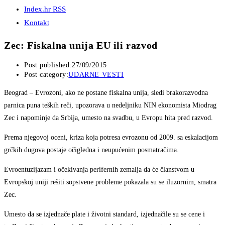
Index.hr RSS
Kontakt
Zec: Fiskalna unija EU ili razvod
Post published:
27/09/2015
Post category:
UDARNE VESTI
Beograd
– Evrozoni, ako ne postane fiskalna unija, sledi brakorazvodna
parnica puna teških reči, upozorava u nedeljniku NIN ekonomista Miodrag
Zec i napominje da Srbija, umesto na svadbu, u Evropu hita pred razvod.
Prema njegovoj oceni, kriza koja potresa evrozonu od 2009. sa eskalacijom
grčkih dugova postaje očigledna i neupućenim posmatračima.
Evroentuzijazam i očekivanja perifernih zemalja da će članstvom u
Evropskoj uniji rešiti sopstvene probleme pokazala su se iluzornim, smatra
Zec.
Umesto da se izjednače plate i životni standard, izjednačile su se cene i