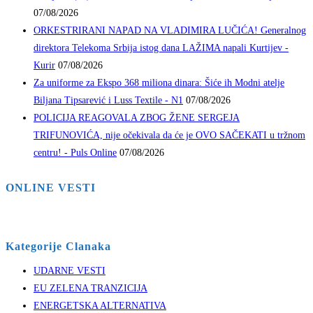
07/08/2026
ORKESTRIRANI NAPAD NA VLADIMIRA LUČIĆA! Generalnog
direktora Telekoma Srbija istog dana LAŽIMA napali Kurtijev -
Kurir
07/08/2026
Za uniforme za Ekspo 368 miliona dinara: Šiće ih Modni atelje
Biljana Tipsarević i Luss Textile - N1
07/08/2026
POLICIJA REAGOVALA ZBOG ŽENE SERGEJA
TRIFUNOVIĆA, nije očekivala da će je OVO SAČEKATI u tržnom
centru! - Puls Online
07/08/2026
ONLINE VESTI
Kategorije Clanaka
UDARNE VESTI
EU ZELENA TRANZICIJA
ENERGETSKA ALTERNATIVA