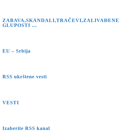
ZABAVA,SKANDALI,TRAČEVI,ZALIVAĐENE
GLUPOSTI …
EU – Srbija
RSS ukrštene vesti
VESTI
Izaberite RSS kanal