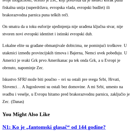
svoje mogućnosti, ocenio je Zec, koji predviđa da je sledeći korak puna
fiskalna unija (superdržava, evropska vlada, evropski budžet) ili
brakorazvodna parnica puna teških reči.
On smatra da u toku euforije ujedinjenja nije urađena ključna stvar, nije
stvoren novi evropski identitet i istinski evropski duh.
Lokalne elite su građane obmanjivale dobicima, ne pominjući troškove. U
utakmici između provincijskih timova i Bajerna, Nemci uvek pobeđuju. U
Americi je svaki Grk prvo Amerikanac pa tek onda Grk, a u Evropi je
obrnuto, napominje Zec.
Iskustvo SFRJ može biti poučno – svi su ostali pre svega Srbi, Hrvati,
Slovenci… A Jugosloveni su ostali bez domovine. A mi Srbi, umesto na
svadbu i veselje, u Evropu hitamo pred brakorazvodnu parnicu, zaključio je
Zec. (Danas)
You Might Also Like
N1: Ko je „fantomski glasač“ od 144 godine?