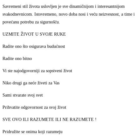
Savremeni stil života uslovljen je sve dinamičnijom i interesantnijom
svakodnevnicom. Istovremeno, novo doba nosi i veću neizvesnost, a time i
povećanu potrebu za sigurnošću.
UZMITE ŽIVOT U SVOJE RUKE
Radite ono što osigurava budućnost
Radite ono bitno
Vi ste najodgovorniji za sopstveni život
Niko drugi ga neće živeti za Vas
Sami stvarate svoj svet
Prihvatite odgovornost za svoj život
SVE OVO ILI RAZUMETE ILI NE RAZUMETE !
Pridružite se onima koji razumeju