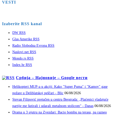
VESTI
Izaberite RSS kanal
DW RSS
Glas Amerike RSS
Radio Slobodna Evropa RSS
Naslovi.net RSS
Mondo.rs RSS
Index.hr RSS
Србија – Најновије – Google вести
Helikopteri MUP-a u akciji: Kako "Super Puma" i "Kamov" gase
požare u Deliblatskoj peščari - Blic
06/08/2026
Stevan Filipović pretučen u centru Beograda: „Plaćenici vladajuće
partije me šutirali i udarali metalnom stolicom“ - Danas
06/08/2026
Drama u 3 ujutru na Zvezdari: Bacio bombu na terasu, pa razneo