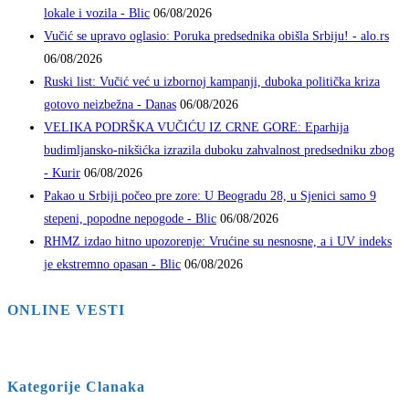
lokale i vozila - Blic
06/08/2026
Vučić se upravo oglasio: Poruka predsednika obišla Srbiju! - alo.rs
06/08/2026
Ruski list: Vučić već u izbornoj kampanji, duboka politička kriza
gotovo neizbežna - Danas
06/08/2026
VELIKA PODRŠKA VUČIĆU IZ CRNE GORE: Eparhija
budimljansko-nikšićka izrazila duboku zahvalnost predsedniku zbog
- Kurir
06/08/2026
Pakao u Srbiji počeo pre zore: U Beogradu 28, u Sjenici samo 9
stepeni, popodne nepogode - Blic
06/08/2026
RHMZ izdao hitno upozorenje: Vrućine su nesnosne, a i UV indeks
je ekstremno opasan - Blic
06/08/2026
ONLINE VESTI
Kategorije Clanaka