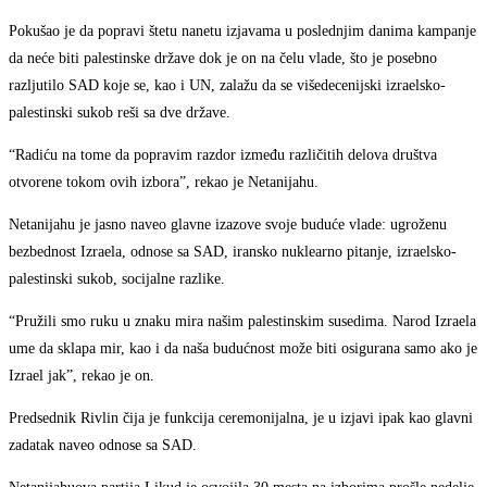
Pokušao je da popravi štetu nanetu izjavama u poslednjim danima kampanje
da neće biti palestinske države dok je on na čelu vlade, što je posebno
razljutilo SAD koje se, kao i UN, zalažu da se višedecenijski izraelsko-
palestinski sukob reši sa dve države.
“Radiću na tome da popravim razdor između različitih delova društva
otvorene tokom ovih izbora”, rekao je Netanijahu.
Netanijahu je jasno naveo glavne izazove svoje buduće vlade: ugroženu
bezbednost Izraela, odnose sa SAD, iransko nuklearno pitanje, izraelsko-
palestinski sukob, socijalne razlike.
“Pružili smo ruku u znaku mira našim palestinskim susedima. Narod Izraela
ume da sklapa mir, kao i da naša budućnost može biti osigurana samo ako je
Izrael jak”, rekao je on.
Predsednik Rivlin čija je funkcija ceremonijalna, je u izjavi ipak kao glavni
zadatak naveo odnose sa SAD.