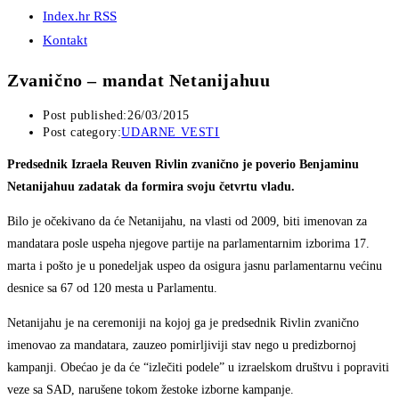
Index.hr RSS
Kontakt
Zvanično – mandat Netanijahuu
Post published:
26/03/2015
Post category:
UDARNE VESTI
Predsednik Izraela Reuven Rivlin zvanično je poverio Benjaminu
Netanijahuu zadatak da formira svoju četvrtu vladu.
Bilo je očekivano da će Netanijahu, na vlasti od 2009, biti imenovan za
mandatara posle uspeha njegove partije na parlamentarnim izborima 17.
marta i pošto je u ponedeljak uspeo da osigura jasnu parlamentarnu većinu
desnice sa 67 od 120 mesta u Parlamentu.
Netanijahu je na ceremoniji na kojoj ga je predsednik Rivlin zvanično
imenovao za mandatara, zauzeo pomirljiviji stav nego u predizbornoj
kampanji. Obećao je da će “izlečiti podele” u izraelskom društvu i popraviti
veze sa SAD, narušene tokom žestoke izborne kampanje.