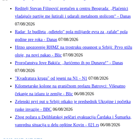
Reditelj Stevan Filipović pretučen u centru Beograda: „Plaćenici
vladajuće partije me šutirali i udarali metalnom stolicom“ - Danas
07/08/2026
Radar: Iz budžeta „odletelo“ pola milijarde evra za „rafale“ pola
godine pre roka - Danas
07/08/2026
Hitno upozorenje RHMZ na trostruku opasnost u Srbiji: Prvo stižu
oluje, pa novi pakao - Blic
07/08/2026
Proročanstva Jove Bakića: „Jurićemo ih po Dunavu!“ - Danas
07/08/2026
"Kvadratura kruga" od jeseni na N1 - N1
07/08/2026
Kilometarske kolone na graničnom prelazu Batrovci: Višesatno
čekanje na izlazu iz zemlje - Blic
06/08/2026
Zelenski prvi put u Srbiji otkako je predsednik Ukrajine i početka
ruske invazije - BBC
06/08/2026
Zbog požara u Deliblatskoj peščari evakuacija Čardaka i Šumarka,
vanredna situacija u delu opštine Kovin - 021.rs
06/08/2026