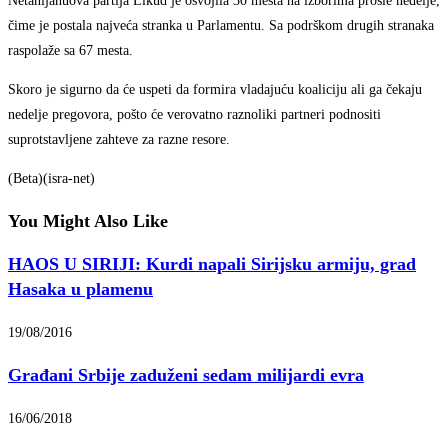
Netanijahuova partija Likud je osvojila 30 mesta na izborima prošle nedelje,
čime je postala najveća stranka u Parlamentu. Sa podrškom drugih stranaka
raspolaže sa 67 mesta.
Skoro je sigurno da će uspeti da formira vladajuću koaliciju ali ga čekaju
nedelje pregovora, pošto će verovatno raznoliki partneri podnositi
suprotstavljene zahteve za razne resore.
(Beta)(isra-net)
You Might Also Like
HAOS U SIRIJI: Kurdi napali Sirijsku armiju, grad
Hasaka u plamenu
19/08/2016
Građani Srbije zaduženi sedam milijardi evra
16/06/2018