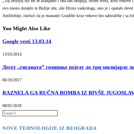
„Toj Božijoj sili mi se klanjamo i ona nas okuplja, širom sveta, kroz vekov
ovo mesto dotaklo te Božije sile, sile Hrista vaskrsloga, ono je i opstalo dev
Amfilohije, ističući da je manastir Gradište kroz vekove bio sabiralište i sa I
You Might Also Like
Google vesti 13.03.14
13/03/2014
Десет „гиганата” годишње поједу до три милијарде д
06/10/2017
RAZNELA GA RUČNA BOMBA IZ BIVŠE JUGOSLAVIJE? U
08/01/2018
Press
Escape
NOVE TEHNOLOGIJE IZ BEOGRADA
to