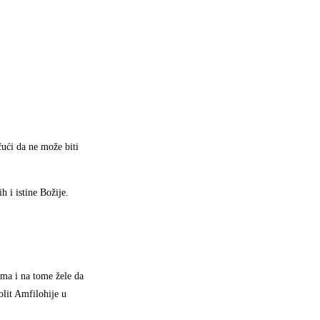
ući da ne može biti
h i istine Božije.
ima i na tome žele da
olit Amfilohije u