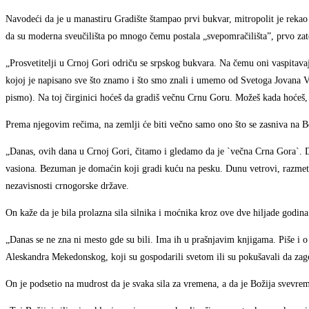
Navodeći da je u manastiru Gradište štampao prvi bukvar, mitropolit je rekao
da su moderna sveučilišta po mnogo čemu postala „svepomračilišta”, prvo zato
„Prosvetitelji u Crnoj Gori odriču se srpskog bukvara. Na čemu oni vaspitav
kojoj je napisano sve što znamo i što smo znali i umemo od Svetoga Jovana V
pismo). Na toj čirginici hoćeš da gradiš večnu Crnu Goru. Možeš kada hoćeš, 
Prema njegovim rečima, na zemlji će biti večno samo ono što se zasniva na B
„Danas, ovih dana u Crnoj Gori, čitamo i gledamo da je `večna Crna Gora`. D
vasiona. Bezuman je domaćin koji gradi kuću na pesku. Dunu vetrovi, razmetn
nezavisnosti crnogorske države.
On kaže da je bila prolazna sila silnika i moćnika kroz ove dve hiljade godina
„Danas se ne zna ni mesto gde su bili. Ima ih u prašnjavim knjigama. Piše i
Aleskandra Mekedonskog, koji su gospodarili svetom ili su pokušavali da zagos
On je podsetio na mudrost da je svaka sila za vremena, a da je Božija svevre