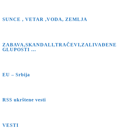
close
the
search
SUNCE , VETAR ,VODA, ZEMLJA
panel.
ZABAVA,SKANDALI,TRAČEVI,ZALIVAĐENE
GLUPOSTI …
EU – Srbija
RSS ukrštene vesti
VESTI