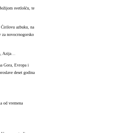
Božijom svetlošću, te
 Ćirilovu azbuku, na
iv za novocrnogorsko
a, Azija…
na Gora, Evropa i
proslave deset godina
ama od vremena