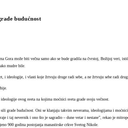
 grade budućnost
Gora može biti večna samo ako se bude gradila na čvrstoj, Božijoj veri, istič
kako mudre bile.
i ideologije, i vlasti koje žrtvuju druge radi sebe, a ne žrtvuju sebe radi drugi
hije.
 ideologije ovog sveta na kojima moćnici sveta grade svoju večnost.
 sili grade budućnost. Oni se klanjaju takvim neverama, ideologijama i moćnic
aje i taj nevernik i ono što je sagradio – dune vetar i nestane”, rekao je mitrop
ljeno 900 godina postojanja manastirske crkve Svetog Nikole.