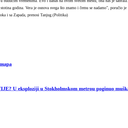
e i u budućim vremenima. Evo i danas na ovom svetom mestu, ona nas je sabrala.
et stotina godina. Vera je osnova svega što znamo i čemu se nadamo”, poručio je 
stoka i sa Zapada, prenosi Tanjug.(Politika)
инара
 eksploziji u Stokholmskom metrou poginuo muška