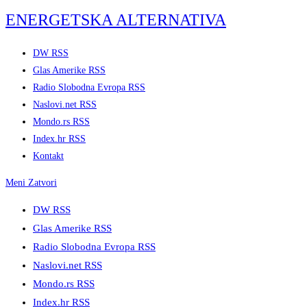
Skip
ENERGETSKA ALTERNATIVA
to
content
DW RSS
Glas Amerike RSS
Radio Slobodna Evropa RSS
Naslovi.net RSS
Mondo.rs RSS
Index.hr RSS
Kontakt
Meni
Zatvori
DW RSS
Glas Amerike RSS
Radio Slobodna Evropa RSS
Naslovi.net RSS
Mondo.rs RSS
Index.hr RSS