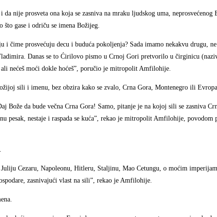
 i da nije prosveta ona koja se zasniva na mraku ljudskog uma, neprosvećenog 
 što gase i odriču se imena Božijeg.
aju i čime prosvećuju decu i buduća pokoljenja? Sada imamo nekakvu drugu, ne
ladimira. Danas se to Ćirilovo pismo u Crnoj Gori pretvorilo u čirginicu (naz
ali nećeš moći dokle hoćeš”, poručio je mitropolit Amfilohije.
ožijoj sili i imenu, bez obzira kako se zvalo, Crna Gora, Montenegro ili Evrop
aj Bože da bude večna Crna Gora! Samo, pitanje je na kojoj sili se zasniva Cr
u pesak, nestaje i raspada se kuća”, rekao je mitropolit Amfilohije, povodom 
.
 o Juliju Cezaru, Napoleonu, Hitleru, Staljinu, Mao Cetungu, o moćim imperij
podare, zasnivajući vlast na sili”, rekao je Amfilohije.
mena.