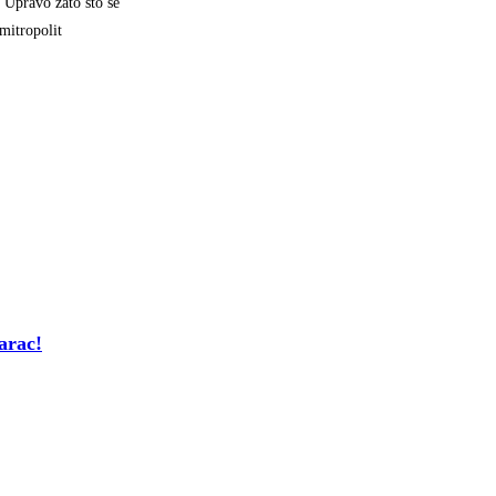
 Upravo zato što se
mitropolit
rac!