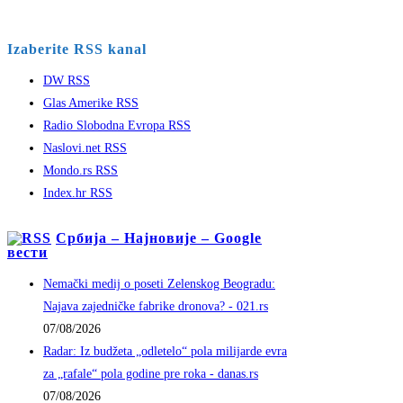
Izaberite RSS kanal
DW RSS
Glas Amerike RSS
Radio Slobodna Evropa RSS
Naslovi.net RSS
Mondo.rs RSS
Index.hr RSS
Србија – Најновије – Google
вести
Nemački medij o poseti Zelenskog Beogradu:
Najava zajedničke fabrike dronova? - 021.rs
07/08/2026
Radar: Iz budžeta „odletelo“ pola milijarde evra
za „rafale“ pola godine pre roka - danas.rs
07/08/2026