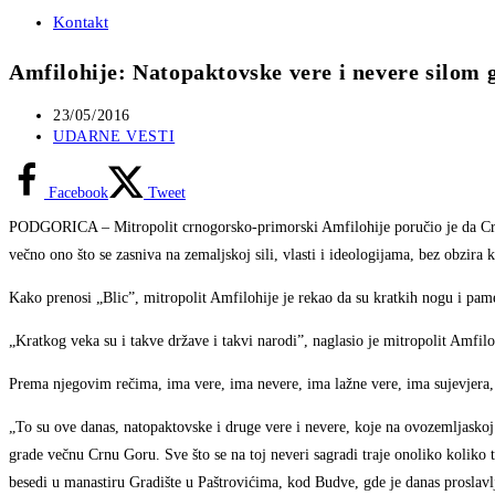
Kontakt
Amfilohije: Natopaktovske vere i nevere silom
Post
23/05/2016
published:
Post
UDARNE VESTI
category:
Facebook
Tweet
PODGORICA – Mitropolit crnogorsko-primorski Amfilohije poručio je da Crna 
večno ono što se zasniva na zemaljskoj sili, vlasti i ideologijama, bez obzira 
Kako prenosi „Blic”, mitropolit Amfilohije je rekao da su kratkih nogu i pamet, 
„Kratkog veka su i takve države i takvi narodi”, naglasio je mitropolit Amfilo
Prema njegovim rečima, ima vere, ima nevere, ima lažne vere, ima sujevjera,
„To su ove danas, natopaktovske i druge vere i nevere, koje na ovozemljaskoj
grade večnu Crnu Goru. Sve što se na toj neveri sagradi traje onoliko koliko tr
besedi u manastiru Gradište u Paštrovićima, kod Budve, gde je danas proslav