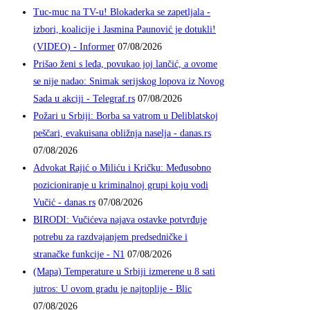
Tuc-muc na TV-u! Blokaderka se zapetljala -
izbori, koalicije i Jasmina Paunović je dotukli!
(VIDEO) - Informer
07/08/2026
Prišao ženi s leđa, povukao joj lančić, a ovome
se nije nadao: Snimak serijskog lopova iz Novog
Sada u akciji - Telegraf.rs
07/08/2026
Požari u Srbiji: Borba sa vatrom u Deliblatskoj
peščari, evakuisana obližnja naselja - danas.rs
07/08/2026
Advokat Rajić o Miliću i Kričku: Međusobno
pozicioniranje u kriminalnoj grupi koju vodi
Vučić - danas.rs
07/08/2026
BIRODI: Vučićeva najava ostavke potvrđuje
potrebu za razdvajanjem predsedničke i
stranačke funkcije - N1
07/08/2026
(Mapa) Temperature u Srbiji izmerene u 8 sati
jutros: U ovom gradu je najtoplije - Blic
07/08/2026