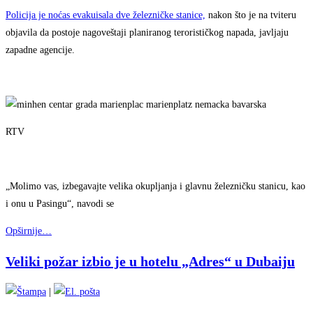
Policija je noćas evakuisala dve železničke stanice,
nakon što je na tviteru
objavila da postoje nagoveštaji planiranog terorističkog napada, javljaju
zapadne agencije.
RTV
„Molimo vas, izbegavajte velika okupljanja i glavnu železničku stanicu, kao
i onu u Pasingu“, navodi se
Opširnije…
Veliki požar izbio je u hotelu „Adres“ u Dubaiju
|