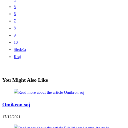
5
6
7
8
9
10
Sledeća
Kraj
You Might Also Like
Omikron soj
17/12/2021