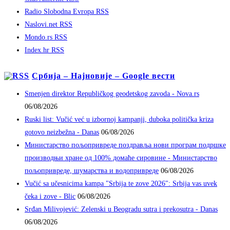
Radio Slobodna Evropa RSS
Naslovi.net RSS
Mondo.rs RSS
Index.hr RSS
Србија – Најновије – Google вести
Smenjen direktor Republičkog geodetskog zavoda - Nova.rs
06/08/2026
Ruski list: Vučić već u izbornoj kampanji, duboka politička kriza
gotovo neizbežna - Danas
06/08/2026
Министарство пољопривреде поздравља нови програм подршке
производњи хране од 100% домаће сировине - Министарство
пољопривреде, шумарства и водопривреде
06/08/2026
Vučić sa učesnicima kampa "Srbija te zove 2026": Srbija vas uvek
čeka i zove - Blic
06/08/2026
Srđan Milivojević: Zelenski u Beogradu sutra i prekosutra - Danas
06/08/2026