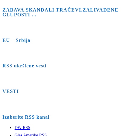
ZABAVA,SKANDALI,TRAČEVI,ZALIVAĐENE
GLUPOSTI …
EU – Srbija
RSS ukrštene vesti
VESTI
Izaberite RSS kanal
DW RSS
Glas Amerike RSS