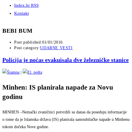
Index.hr RSS
Kontakt
BEBI BUM
Post published:
01/01/2016
Post category:
UDARNE VESTI
Policija je noćas evakuisala dve železničke stanice
|
Minhen: IS planirala napade za Novu
godinu
MINHEN –
Nemački zvaničnici potvrdili su danas da poseduju informacije
o tome da je Islamska država (IS) planirala samoubilačke napade u Minhenu
tokom dočeka Nove godine.