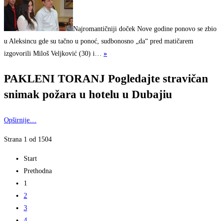
Najromantičniji doček Nove godine ponovo se zbio
u Aleksincu gde su tačno u ponoć, sudbonosno „da“ pred matičarem
izgovorili Miloš Veljković (30) i…
»
PAKLENI TORANJ Pogledajte stravičan
snimak požara u hotelu u Dubajiu
Opširnije…
Strana 1 od 1504
Start
Prethodna
1
2
3
4