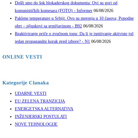
Došli smo do šok blokaderskog dokumenta: Ovi su gori od
komunističkih komesara (FOTO) - Informer
06/08/2026
Paklene temperature u Srbiji: Ovo su merenja u 10 časova; Popodne
obrt – pljuskovi sa grmljavinom - B92
06/08/2026
Reaktiviranje priče o zvučnom topu: Da li je ispitivanje aktiviste još
jedan propagandni korak pred izbore? - N1
06/08/2026
ONLINE VESTI
Kategorije Clanaka
UDARNE VESTI
EU ZELENA TRANZICIJA
ENERGETSKA ALTERNATIVA
INŽENJERSKI POSTULATI
NOVE TEHNOLOGIJE