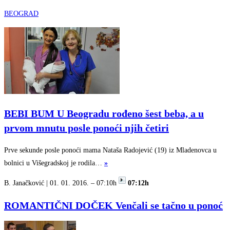
BEOGRAD
BEBI BUM U Beogradu rođeno šest beba, a u
prvom mnutu posle ponoći njih četiri
Prve sekunde posle ponoći mama Nataša Radojević (19) iz Mladenovca u
bolnici u Višegradskoj je rodila…
»
B. Janačković | 01. 01. 2016. – 07:10h
07:12h
ROMANTIČNI DOČEK Venčali se tačno u ponoć