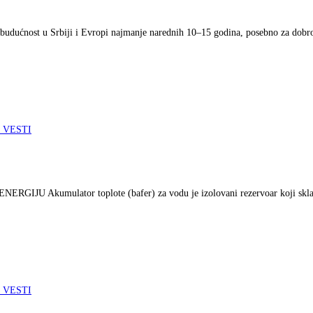
nu budućnost u Srbiji i Evropi najmanje narednih 10–15 godina, posebno za dob
 VESTI
mulator toplote (bafer) za vodu je izolovani rezervoar koji skladiš
 VESTI