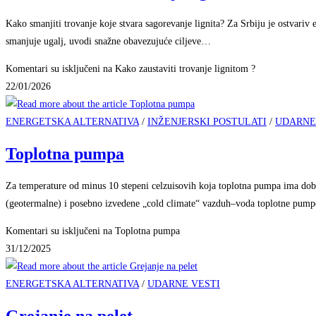
Kako smanjiti trovanje koje stvara sagorevanje lignita? Za Srbiju je ostvari
smanjuje ugalj, uvodi snažne obavezujuće ciljeve…
Komentari su isključeni
na Kako zaustaviti trovanje lignitom ?
22/01/2026
ENERGETSKA ALTERNATIVA
/
INŽENJERSKI POSTULATI
/
UDARNE
Toplotna pumpa
Za temperature od minus 10 stepeni celzuisovih koja toplotna pumpa ima dob
(geotermalne) i posebno izvedene „cold climate“ vazduh–voda toplotne pum
Komentari su isključeni
na Toplotna pumpa
31/12/2025
ENERGETSKA ALTERNATIVA
/
UDARNE VESTI
Grejanje na pelet