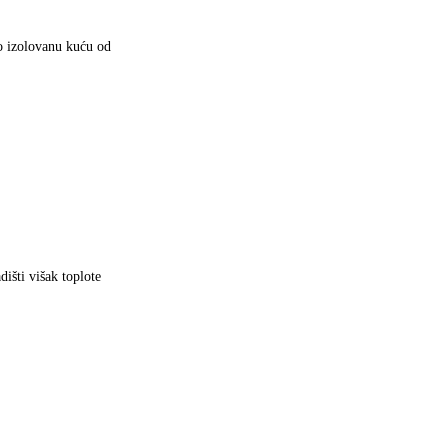
ro izolovanu kuću od
ti višak toplote