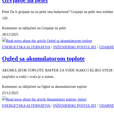
Pelet Da li grejanje na na pelet ima budućnost? Grejanje na pelet ima solid
120…
Komentari su isključeni
na Grejanje na pelet
28/12/2025
ENERGETSKA ALTERNATIVA
/
INŽENJERSKI POSTULATI
/
UDARNE
Ogled sa akumulatorom toplote
AKUMULATOR TOPLOTE BAFFER ZA VODU KAKO I KLIKO STEDI ENERGIJU Aku
(najčešće u vodi) i vraća je u sistem…
Komentari su isključeni
na Ogled sa akumulatorom toplote
25/12/2025
ENERGETSKA ALTERNATIVA
/
INŽENJERSKI POSTULATI
/
UDARNE