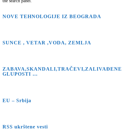
the search panel.
NOVE TEHNOLOGIJE IZ BEOGRADA
SUNCE , VETAR ,VODA, ZEMLJA
ZABAVA,SKANDALI,TRAČEVI,ZALIVAĐENE
GLUPOSTI …
EU – Srbija
RSS ukrštene vesti