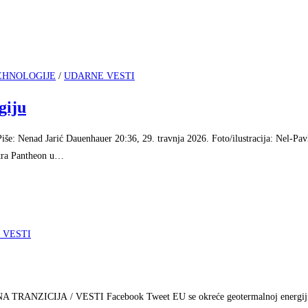
EHNOLOGIJE
/
UDARNE VESTI
giju
Piše: Nenad Jarić Dauenhauer 20:36, 29. travnja 2026. Foto/ilustracija: Nel-Pav
ntra Pantheon u…
 VESTI
ENA TRANZICIJA / VESTI Facebook Tweet EU se okreće geotermalnoj energiji