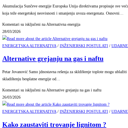
Akumulacija Sunčeve energije Europska Unija direktivama propisuje sve veću 
koja teže energetskoj neovisnosti i smanjenju uvoza energenata. Osnovni…
Komentari su isključeni
na Alternativna energija
28/03/2026
ENERGETSKA ALTERNATIVA
/
INŽENJERSKI POSTULATI
/
UDARNE
Alternative grejanju na gas i naftu
Petar Jovanović Samo jdnostavna rešenja za skldištenje toplote mogu ublažiti
skladištenju besplatne energije od…
Komentari su isključeni
na Alternative grejanju na gas i naftu
26/03/2026
ENERGETSKA ALTERNATIVA
/
INŽENJERSKI POSTULATI
/
UDARNE
Kako zaustaviti trovanje lignitom ?