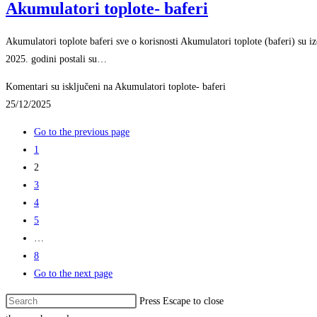
Akumulatori toplote- baferi
Akumulatori toplote baferi sve o korisnosti Akumulatori toplote (baferi) su iz
2025. godini postali su…
Komentari su isključeni
na Akumulatori toplote- baferi
25/12/2025
Go to the previous page
1
2
3
4
5
…
8
Go to the next page
Press Escape to close