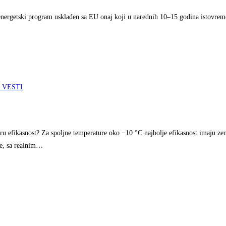
v energetski program usklađen sa EU onaj koji u narednih 10–15 godina istovrem
 VESTI
ru efikasnost? Za spoljne temperature oko −10 °C najbolje efikasnost imaju z
pe, sa realnim…