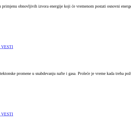
primjenu obnovljivih izvora energije koji će vremenom postati osnovni energe
 VESTI
 tektonske promene u snabdevanju nafte i gasa. Proleće je vreme kada treba pož
 VESTI