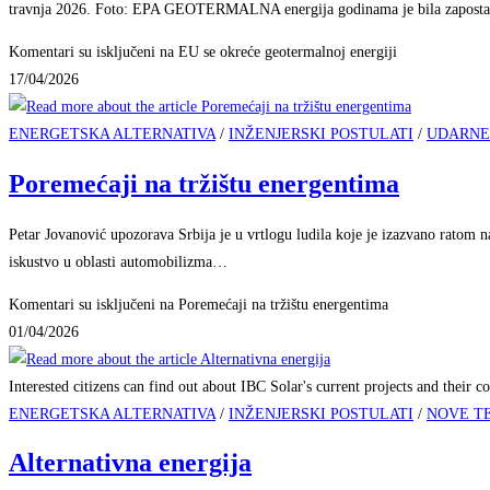
travnja 2026. Foto: EPA GEOTERMALNA energija godinama je bila zapost
Komentari su isključeni
na EU se okreće geotermalnoj energiji
17/04/2026
ENERGETSKA ALTERNATIVA
/
INŽENJERSKI POSTULATI
/
UDARNE
Poremećaji na tržištu energentima
Petar Jovanović upozorava Srbija je u vrtlogu ludila koje je izazvano ratom 
iskustvo u oblasti automobilizma…
Komentari su isključeni
na Poremećaji na tržištu energentima
01/04/2026
Interested citizens can find out about IBC Solar's current projects and their co
ENERGETSKA ALTERNATIVA
/
INŽENJERSKI POSTULATI
/
NOVE T
Alternativna energija