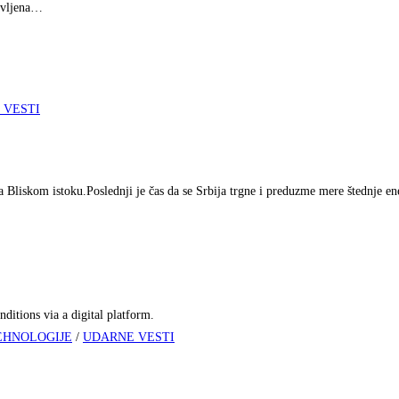
avljena…
 VESTI
na Bliskom istoku.Poslednji je čas da se Srbija trgne i preduzme mere štednje e
nditions via a digital platform.
EHNOLOGIJE
/
UDARNE VESTI