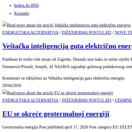
Index.hr RSS
Kontakt
ENERGETSKA ALTERNATIVA
/
INŽENJERSKI POSTULATI
/
NOVE T
Veštačka inteligencija guta električnu ener
Pantheon bi trošio više struje od Zagreba. Doznali smo kako to misle riješiti 
Simunovic/Pixsell, freepik, AI NAJAVA izgradnje golemog podatkovnog ce
Komentari su isključeni
na Veštačka inteligencija guta električnu energiju
29/04/2026
ENERGETSKA ALTERNATIVA
/
INŽENJERSKI POSTULATI
/
UDARNE
EU se okreće geotermalnoj energiji
Geotermalna energija Post published:april 17, 2026 Post category:EU ZEL