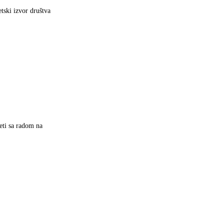
tski izvor društva
eti sa radom na