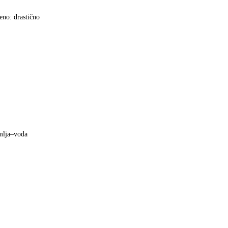
eno: drastično
emlja–voda