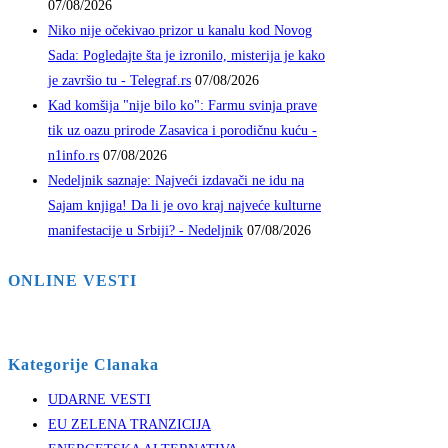
07/08/2026
Niko nije očekivao prizor u kanalu kod Novog
Sada: Pogledajte šta je izronilo, misterija je kako
je završio tu - Telegraf.rs
07/08/2026
Kad komšija "nije bilo ko": Farmu svinja prave
tik uz oazu prirode Zasavica i porodičnu kuću -
n1info.rs
07/08/2026
Nedeljnik saznaje: Najveći izdavači ne idu na
Sajam knjiga! Da li je ovo kraj najveće kulturne
manifestacije u Srbiji? - Nedeljnik
07/08/2026
ONLINE VESTI
Kategorije Clanaka
UDARNE VESTI
EU ZELENA TRANZICIJA