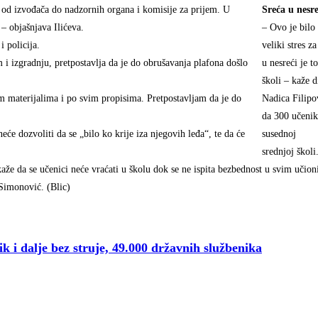
i, od izvođača do nadzornih organa i komisije za prijem. U
Sreća u nesre
– objašnjava Ilićeva.
– Ovo je bilo
i policija.
veliki stres z
i izgradnju, pretpostavlja da je do obrušavanja plafona došlo
u nesreći je t
školi – kaže d
 materijalima i po svim propisima. Pretpostavljam da je do
Nadica Filipov
da 300 učenik
će dozvoliti da se „bilo ko krije iza njegovih leđa“, te da će
susednoj
srednjoj školi
že da se učenici neće vraćati u školu dok se ne ispita bezbednost u svim učio
 Simonović. (Blic)
i dalje bez struje, 49.000 državnih službenika