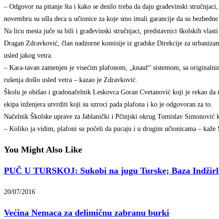
– Odgovor na pitanje šta i kako se desilo treba da daju građevinski stručnjac
novembru su ušla deca u učionice za koje smo imali garancije da su bezbedne 
Na licu mesta juče su bili i građevinski stručnjaci, predstavnici školskih vlasti 
Dragan Zdravković, član nadzorne komisije iz gradske Direkcije za urbanizam 
usled jakog vetra.
– Kara-tavan zamenjen je visećim plafonom, „knauf“ sistemom, sa originalnim
rušenja došlo usled vetra – kazao je Zdravković.
Školu je obišao i gradonačelnik Leskovca Goran Cvetanović koji je rekao da ne
ekipa inženjera utvrditi koji su uzroci pada plafona i ko je odgovoran za to.
Načelnik Školske uprave za Jablanički i Pčinjski okrug Tomislav Simonović ka
– Koliko ja vidim, plafoni su počeli da pucaju i u drugim učionicama – kaže
You Might Also Like
PUČ U TURSKOJ: Sukobi na jugu Turske; Baza Indžirlik 
20/07/2016
Većina Nemaca za delimičnu zabranu burki