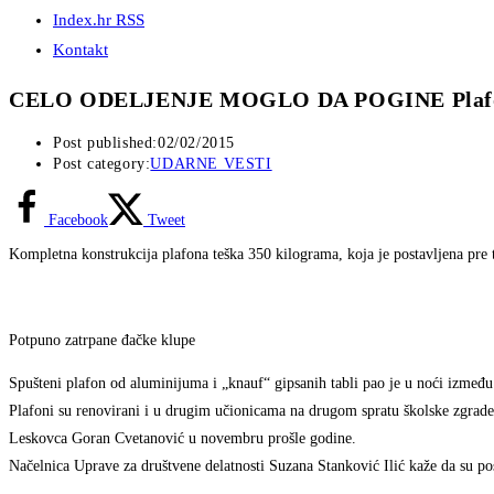
Index.hr RSS
Kontakt
CELO ODELJENJE MOGLO DA POGINE Plafon t
Post published:
02/02/2015
Post category:
UDARNE VESTI
Facebook
Tweet
Kompletna konstrukcija plafona teška 350 kilograma, koja je postavljena pre 
Potpuno zatrpane đačke klupe
Spušteni plafon od aluminijuma i „knauf“ gipsanih tabli pao je u noći između 
Plafoni su renovirani i u drugim učionicama na drugom spratu školske zgrade.
Leskovca Goran Cvetanović u novembru prošle godine.
Načelnica Uprave za društvene delatnosti Suzana Stanković Ilić kaže da su pos