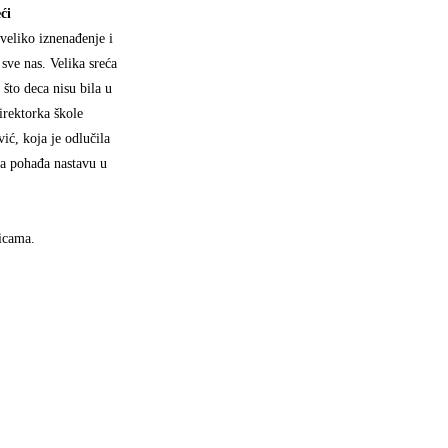
ći
 veliko iznenađenje i
a sve nas. Velika sreća
o što deca nisu bila u
irektorka škole
ić, koja je odlučila
a pohađa nastavu u
.
nicama.