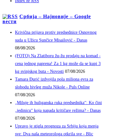
Index.hr RSS
Србија – Најновије – Google
вести
Krivična prijava protiv predsednice Osnovnog
suda u Užicu Sunčice Misailović - Danas
08/08/2026
(FOTO) Na Zlatiboru žu-žu prodaju na komad -
cena jednog paprena! Za 1 kg može da se kupi 3
kg svinjskog buta - Novosti
07/08/2026
Tamara Đurić izdvojila pola miliona evra za
slobodu bivšeg muža Nikole - Puls Online
07/08/2026
„Miluje ih huliganska ruka predsednika“: Ko čini
„jedinicu“ koja napada kritičare režima? - Danas
07/08/2026
Upravo je stigla prognoza za Srbiju koja menja
sve: Dva naša meteorologa otkrila sve - Blic