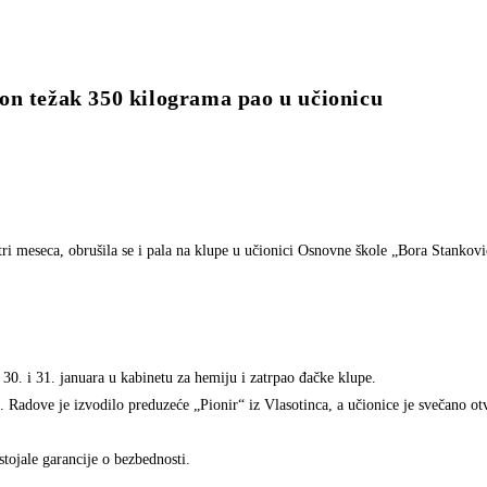
ežak 350 kilograma pao u učionicu
tri meseca, obrušila se i pala na klupe u učionici Osnovne škole „Bora Stankovi
30. i 31. januara u kabinetu za hemiju i zatrpao đačke klupe.
 Radove je izvodilo preduzeće „Pionir“ iz Vlasotinca, a učionice je svečano ot
tojale garancije o bezbednosti.