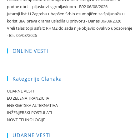
podne obrt – pljuskovi s grmljavinom - B92
06/08/2026
Jutarnji list: U Zagrebu uhapšen Srbin osumnjičen za špijunažu u
korist BIA, prava drama usledila u pritvoru - Danas
06/08/2026
Vreli talas topi asfalt: RHMZ do sada nije objavio ovakvo upozorenje
- Blic
06/08/2026
ONLINE VESTI
Kategorije Clanaka
UDARNE VESTI
EU ZELENA TRANZICIJA
ENERGETSKA ALTERNATIVA
INŽENJERSKI POSTULATI
NOVE TEHNOLOGIJE
UDARNE VESTI