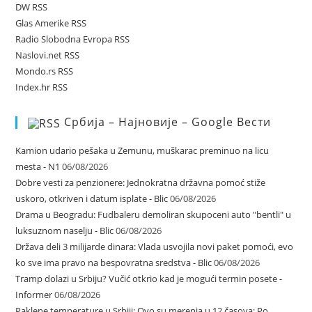
DW RSS
Glas Amerike RSS
Radio Slobodna Evropa RSS
Naslovi.net RSS
Mondo.rs RSS
Index.hr RSS
Србија – Најновије – Google Вести
Kamion udario pešaka u Zemunu, muškarac preminuo na licu
mesta - N1
06/08/2026
Dobre vesti za penzionere: Jednokratna državna pomoć stiže
uskoro, otkriven i datum isplate - Blic
06/08/2026
Drama u Beogradu: Fudbaleru demoliran skupoceni auto "bentli" u
luksuznom naselju - Blic
06/08/2026
Država deli 3 milijarde dinara: Vlada usvojila novi paket pomoći, evo
ko sve ima pravo na bespovratna sredstva - Blic
06/08/2026
Tramp dolazi u Srbiju? Vučić otkrio kad je mogući termin posete -
Informer
06/08/2026
Paklene temperature u Srbiji: Ovo su merenja u 12 časova; Po