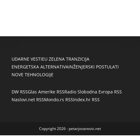
UDARNE VESTI
EU ZELENA TRANZICIJA
ENERGETSKA ALTERNATIVA
INŽENJERSKI POSTULATI
NOVE TEHNOLOGIJE
DW RSS
Glas Amerike RSS
Radio Slobodna Evropa RSS
Naslovi.net RSS
Mondo.rs RSS
Index.hr RSS
Copyright 2026 - petarjovanovic.net