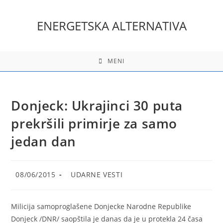
Skip
to
ENERGETSKA ALTERNATIVA
content
MENI
Donjeck: Ukrajinci 30 puta
prekršili primirje za samo
jedan dan
Post
Post
08/06/2015
UDARNE VESTI
published:
category:
Milicija samoproglašene Donjecke Narodne Republike
Donjeck /DNR/ saopštila je danas da je u protekla 24 časa