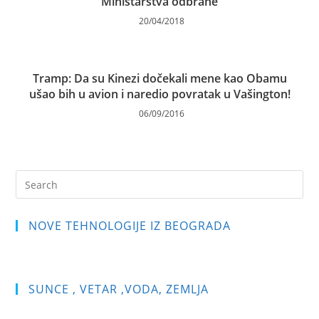
Ministarstva odbrane
20/04/2018
Tramp: Da su Kinezi dočekali mene kao Obamu
ušao bih u avion i naredio povratak u Vašington!
06/09/2016
Pre
Es
to
NOVE TEHNOLOGIJE IZ BEOGRADA
clo
the
sea
pan
SUNCE , VETAR ,VODA, ZEMLJA