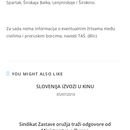
Spartak, Širokaja Balka, Lenjiniskoje i Širokino.
Za sada nema informacija o eventualnim žrtvama među
civilima i proruskim borcima, navodi TAŠ. (Blic)
YOU MIGHT ALSO LIKE
SLOVENIJA IZVOZI U KINU
05/07/2016
Sindikat Zastave oružja traži odgovore od