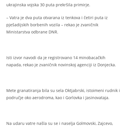
ukrajinska vojska 30 puta prekršila primirje.
– Vatra je dva puta otvarana iz tenkova i četiri puta iz
pješadijskih borbenih vozila – rekao je zvaničnik
Ministarstva odbrane DNR.
Isti izvor navodi da je registrovano 14 minobacačkih
napada, rekao je zvaničnik novinskoj agenciji iz Donjecka.
Mete granatiranja bila su sela Oktjabrski, istoimeni rudnik i
područje oko aerodroma, kao i Gorlovka i Jasinovataja.
Na udaru vatre našla su se i naselja Golmovski, Zajcevo,