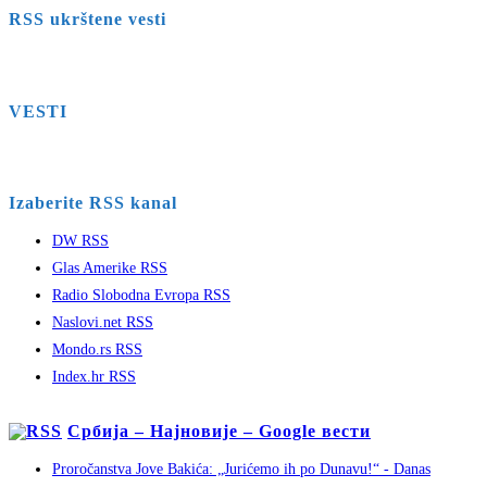
RSS ukrštene vesti
VESTI
Izaberite RSS kanal
DW RSS
Glas Amerike RSS
Radio Slobodna Evropa RSS
Naslovi.net RSS
Mondo.rs RSS
Index.hr RSS
Србија – Најновије – Google вести
Proročanstva Jove Bakića: „Jurićemo ih po Dunavu!“ - Danas