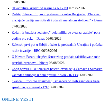
07/08/2026
"Kvadratura kruga" od jeseni na N1 - N1
07/08/2026
Reditelj Stevan Filipović pretučen u centru Beograda: „Plaćenici
vladajuće partije me šutirali i udarali metalnom stolicom“ - Danas
07/08/2026
Radar: Iz budžeta „odletelo“ pola milijarde evra za „rafale“ pola
godine pre roka - Danas
06/08/2026
Zelenski prvi put u Srbiji otkako je predsednik Ukrajine i početka
ruske invazije - BBC
06/08/2026
U Novom Pazaru uhapšen šaner zbog prodaje falsifikovane robe
svetskih brendova - blic.rs
06/08/2026
Zbog požara u Deliblatskoj peščari evakuacija Čardaka i Šumarka,
vanredna situacija u delu opštine Kovin - 021.rs
06/08/2026
Skandal: Procureo dokument; Blokaderi od svih kandidata traže
apsolutnu poslušnost - B92
06/08/2026
ONLINE VESTI