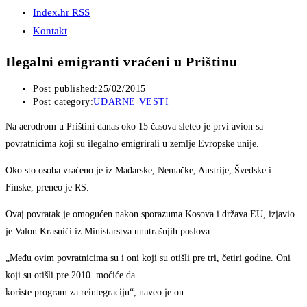
Index.hr RSS
Kontakt
Ilegalni emigranti vraćeni u Prištinu
Post published:
25/02/2015
Post category:
UDARNE VESTI
Na aerodrom u Prištini danas oko 15 časova sleteo je prvi avion sa
povratnicima koji su ilegalno emigrirali u zemlje Evropske unije.
Oko sto osoba vraćeno je iz Mađarske, Nemačke, Austrije, Švedske i
Finske, preneo je RS.
Ovaj povratak je omogućen nakon sporazuma Kosova i država EU, izjavio
je Valon Krasnići iz Ministarstva unutrašnjih poslova.
„Među ovim povratnicima su i oni koji su otišli pre tri, četiri godine. Oni
koji su otišli pre 2010. moćiće da
koriste program za reintegraciju“, naveo je on.