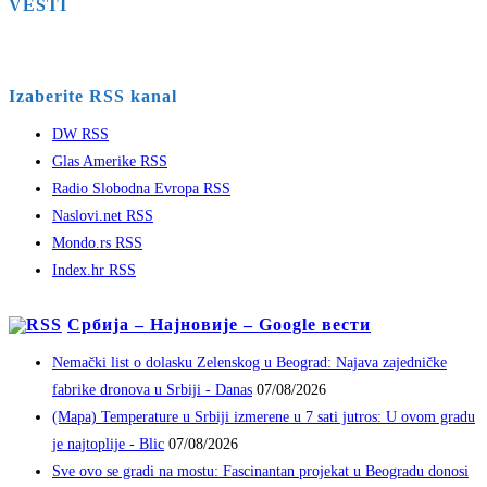
VESTI
Izaberite RSS kanal
DW RSS
Glas Amerike RSS
Radio Slobodna Evropa RSS
Naslovi.net RSS
Mondo.rs RSS
Index.hr RSS
Србија – Најновије – Google вести
Nemački list o dolasku Zelenskog u Beograd: Najava zajedničke
fabrike dronova u Srbiji - Danas
07/08/2026
(Mapa) Temperature u Srbiji izmerene u 7 sati jutros: U ovom gradu
je najtoplije - Blic
07/08/2026
Sve ovo se gradi na mostu: Fascinantan projekat u Beogradu donosi