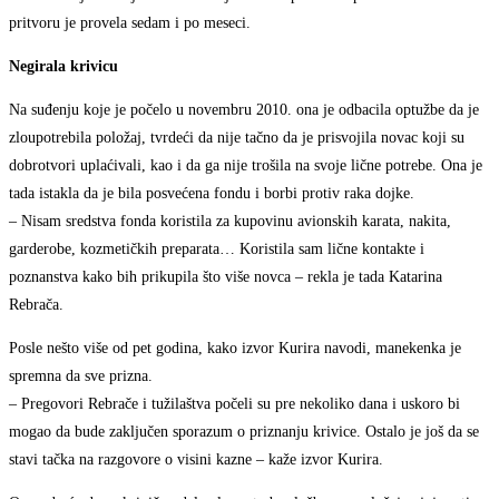
pritvoru je provela sedam i po meseci.
Negirala krivicu
Na suđenju koje je počelo u novembru 2010. ona je odbacila optužbe da je
zloupotrebila položaj, tvrdeći da nije tačno da je prisvojila novac koji su
dobrotvori uplaćivali, kao i da ga nije trošila na svoje lične potrebe. Ona je
tada istakla da je bila posvećena fondu i borbi protiv raka dojke.
– Nisam sredstva fonda koristila za kupovinu avionskih karata, nakita,
garderobe, kozmetičkih preparata… Koristila sam lične kontakte i
poznanstva kako bih prikupila što više novca – rekla je tada Katarina
Rebrača.
Posle nešto više od pet godina, kako izvor Kurira navodi, manekenka je
spremna da sve prizna.
– Pregovori Rebrače i tužilaštva počeli su pre nekoliko dana i uskoro bi
mogao da bude zaključen sporazum o priznanju krivice. Ostalo je još da se
stavi tačka na razgovore o visini kazne – kaže izvor Kurira.