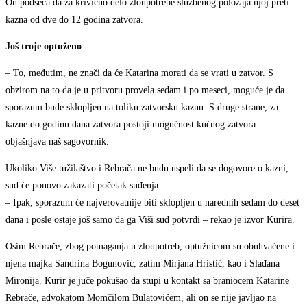
On podseća da za krivično delo zloupotrebe službenog položaja njoj preti
kazna od dve do 12 godina zatvora.
Još troje optuženo
– To, međutim, ne znači da će Katarina morati da se vrati u zatvor. S
obzirom na to da je u pritvoru provela sedam i po meseci, moguće je da
sporazum bude sklopljen na toliku zatvorsku kaznu. S druge strane, za
kazne do godinu dana zatvora postoji mogućnost kućnog zatvora –
objašnjava naš sagovornik.
Ukoliko Više tužilaštvo i Rebrača ne budu uspeli da se dogovore o kazni,
sud će ponovo zakazati početak suđenja.
– Ipak, sporazum će najverovatnije biti sklopljen u narednih sedam do deset
dana i posle ostaje još samo da ga Viši sud potvrdi – rekao je izvor Kurira.
Osim Rebrače, zbog pomaganja u zloupotreb, optužnicom su obuhvaćene i
njena majka Sandrina Bogunović, zatim Mirjana Hristić, kao i Slađana
Mironija. Kurir je juče pokušao da stupi u kontakt sa braniocem Katarine
Rebrače, advokatom Momčilom Bulatovićem, ali on se nije javljao na