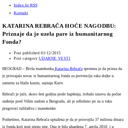
Index.hr RSS
Kontakt
KATARINA REBRAČA HOĆE NAGODBU:
Priznaje da je uzela pare iz humanitarnog
Fonda?
Post published:
01/12/2015
Post category:
UDARNE VESTI
BEOGRAD – Bivša manekenka
Katarina Rebrača
spremna je da prizna da
je prisvajala novac iz humanitarnog fonda za prevenciju raka dojke u
zamenu za blažu kaznu, saznaje Kurir.
Rebrači je juče, skoro šest godina posle hapšenja, trebalo iznova da počne
suđenje pred Višim sudom u Beogradu, ali je odloženo jer su u toku
pregovori tužilaštva i manekenke.
Podsetimo, Katarina Rebrača optužena je da je prisvojila 37 miliona dinara
iz fonda koji nosi njeno ime. Ona je bila uhapšena 7. aprila 2010. i u