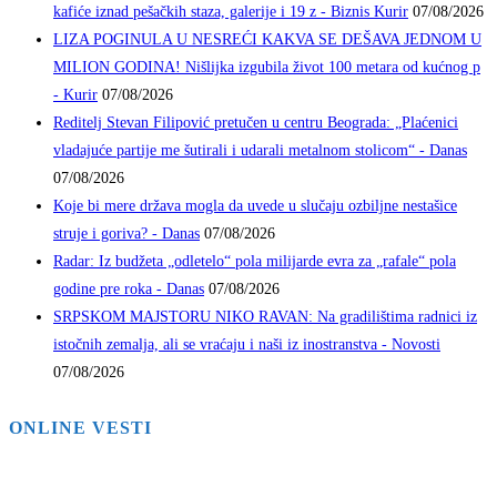
kafiće iznad pešačkih staza, galerije i 19 z - Biznis Kurir
07/08/2026
LIZA POGINULA U NESREĆI KAKVA SE DEŠAVA JEDNOM U
MILION GODINA! Nišlijka izgubila život 100 metara od kućnog p
- Kurir
07/08/2026
Reditelj Stevan Filipović pretučen u centru Beograda: „Plaćenici
vladajuće partije me šutirali i udarali metalnom stolicom“ - Danas
07/08/2026
Koje bi mere država mogla da uvede u slučaju ozbiljne nestašice
struje i goriva? - Danas
07/08/2026
Radar: Iz budžeta „odletelo“ pola milijarde evra za „rafale“ pola
godine pre roka - Danas
07/08/2026
SRPSKOM MAJSTORU NIKO RAVAN: Na gradilištima radnici iz
istočnih zemalja, ali se vraćaju i naši iz inostranstva - Novosti
07/08/2026
ONLINE VESTI