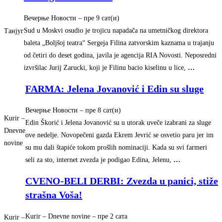
Вечерње Новости
–
‎пре 9 сат(и)‎
Sud u Moskvi osudio je trojicu napadača na umetničkog direktora
Танјуг
baleta „Boljšoj teatra“ Sergeja Filina zatvorskim kaznama u trajanju
od četiri do deset godina, javila je agencija RIA Novosti. Neposredni
izvršilac Jurij Zarucki, koji je Filinu bacio kiselinu u lice,
…
FARMA: Jelena Jovanović i Edin su sluge
Вечерње Новости
–
‎пре 8 сат(и)‎
Kurir –
Edin Škorić i Jelena Jovanović su u utorak uveče izabrani za sluge
Dnevne
ove nedelje. Novopečeni gazda Ekrem Jevrić se osvetio paru jer im
novine
su mu dali štapiće tokom prošlih nominaciji. Kada su svi farmeri
seli za sto, internet zvezda je podigao Edina, Jelenu,
…
CVENO-BELI DERBI: Zvezda u panici, stiže
strašna Voša!
Kurir – Dnevne novine
–
‎пре 2 сата‎
Kurir –