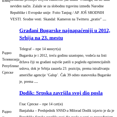
Блиц
neviđen način. Zalaže se za slobodnu trgovinu između Narodne
Republike i Evropske unije. Foito Tanjug / AP. JOŠ SRODNIH
VESTI. Srodne vesti. Skandal: Kameron na Twitteru „pratio“
…
Građani Bugarske najnapaćeniji u 2012,
Srbija na 23. mestu
Telegraf
–
‎пре 14 минут(а)‎
Радио
Bugarska je i 2012, treću godinu uzastopno, vodeća na listi
Телевизија
država čiji su građani najviše patili u pogledu egzistencijalnih
Републике
uslova, dok je Srbija zauzela 23. poziciju, prema istraživanju
Српске
američke agencije ‘Galup’. Čak 39 odsto stanovnika Bugarske
je, prema
…
Dodik: Srpska završila svoj dio posla
Глас Српске
–
‎пре 14 сат(и)‎
Banjaluka – Predsjednik SNSD-a Milorad Dodik izjavio je da je
Радио