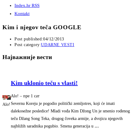
Index.hr RSS
Kontakt
Kim i njegov teča GOOGLE
Post published:
04/12/2013
Post category:
UDARNE VESTI
Најважније вести
Kim uklonio teču s vlasti!
Alo!
–
‎пре 1 сат‎
Severnu Koreju je pogodio politički zemljotres, koji će imati
Alo!
dalekosežne posledice! Mladi vođa Kim Džong Un je smenio rođenog
teču Džang Song Teka, drugog čoveka armije, a dvojicu njegovih
najbližih saradnika pogubio. Smena generacija u
…