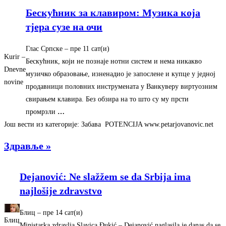
Бескућник за клавиром: Музика која
тjера сузе на очи
Глас Српске
–
‎пре 11 сат(и)‎
Kurir –
Бескућник, који не познаје нотни систем и нема никакво
Dnevne
музичко образовање, изненадио је запослене и купце у једној
novine
продавници половних инструмената у Ванкуверу виртуозним
свирањем клавира. Без обзира на то што су му прсти
промрзли
…
Још вести из категорије: Забава POTENCIJA www.petarjovanovic.net
Здравље »
Dejanović: Ne slažžem se da Srbija ima
najlošije zdravstvo
Блиц
–
‎пре 14 сат(и)‎
Блиц
Ministarka zdravlja Slavica Đukić – Dejanović naglasila je danas da se