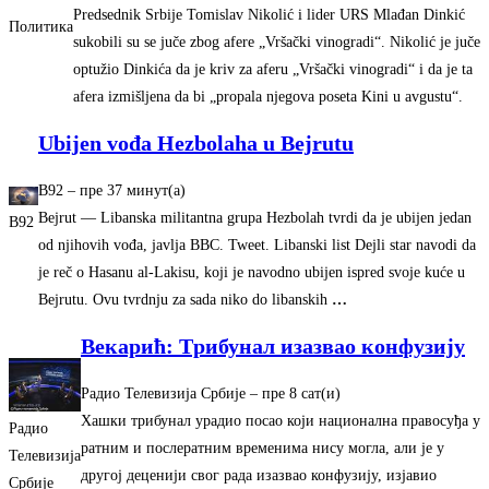
Predsednik Srbije Tomislav Nikolić i lider URS Mlađan Dinkić
Политика
sukobili su se juče zbog afere „Vršački vinogradi“. Nikolić je juče
optužio Dinkića da je kriv za aferu „Vršački vinogradi“ i da je ta
afera izmišljena da bi „propala njegova poseta Kini u avgustu“.
Ubijen vođa Hezbolaha u Bejrutu
B92
–
‎пре 37 минут(а)‎
Bejrut — Libanska militantna grupa Hezbolah tvrdi da je ubijen jedan
B92
od njihovih vođa, javlja BBC. Tweet. Libanski list Dejli star navodi da
je reč o Hasanu al-Lakisu, koji je navodno ubijen ispred svoje kuće u
Bejrutu. Ovu tvrdnju za sada niko do libanskih
…
Векарић: Tрибунал изазвао конфузију
Радио Телевизија Србије
–
‎пре 8 сат(и)‎
Хашки трибунал урадио посао који национална правосуђа у
Радио
ратним и послератним временима нису могла, али је у
Телевизија
другој деценији свог рада изазвао конфузију, изјавио
Србије