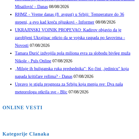
Misailović - Danas
08/08/2026
RHMZ - Vreme danas (8. avgust) u Srbiji: Temperature do 36
stepeni, a evo kad kreću pljuskovi - Informer
08/08/2026
UKRAJINSKI VOJNIK PROPEVAO: Kadirov objavio da je
zarobljeni Ukrajinac otkrio da se vojska raspada po šavovima -
Novosti
07/08/2026
Tamara Đurić izdvojila pola miliona evra za slobodu bivšeg muža
Nikole - Puls Online
07/08/2026
„Miluje ih huliganska ruka predsednika“: Ko čini „jedinicu“ koja
napada kritičare režima? - Danas
07/08/2026
Upravo je stigla prognoza za Srbiju koja menja sve: Dva naša
meteorologa otkrila sve - Blic
07/08/2026
ONLINE VESTI
Kategorije Clanaka