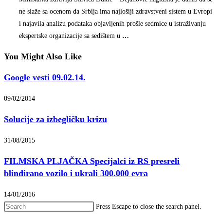
ne slaže sa ocenom da Srbija ima najlošiji zdravstveni sistem u Evropi
i najavila analizu podataka objavljenih prošle sedmice u istraživanju
ekspertske organizacije sa sedištem u
…
You Might Also Like
Google vesti 09.02.14.
09/02/2014
Solucije za izbegličku krizu
31/08/2015
FILMSKA PLJAČKA Specijalci iz RS presreli
blindirano vozilo i ukrali 300.000 evra
14/01/2016
Press Escape to close the search panel.