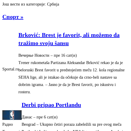
Још вести из категорије: Србија
Спорт »
Brković: Brest je favorit, ali možemo da
tražimo svoju šansu
Вечерње Новости
–
‎пре 16 сат(и)‎
Trener rukometaša Partizana Aleksandar Brković rekao je da je
Sportal.rs
beloruski Brest favorit u predstojećem meču 12. kola regionalne
SEHA lige, ali je istakao da očekuje da crno-beli nastave sa
dobrim igrama. – Jasno je da je Brest favorit, po iskustvu i
rosteru.
Derbi pripao Portlandu
Данас
–
‎пре 6 сат(и)‎
Радио
Beograd – Ukupno četiri poraza zabeležili su pre ovog meča