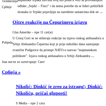
Republika Srpska završila svoj dio posla u vezi sa provođenjem
Телевизија
odluke „Sejdić – Finci“ i da nema potrebe da se lideri političkih
Србије
stranaka iz Srpske pojavljuju na narednim sastancima dok ne
…
Oštre reakcije na Čepurinovu izjavu
Glas Amerike
–
‎пре 11 сат(и)‎
U Crnoj Gori se ne stišavaju reakcije na izjavu ruskog ambasadora u
Pobjeda
Srbiji Aleksandra Čepurina koji je prije nekoliko dana nastojanje
zvanične Podgorice da pristupi NATO-u nazvao “majmunskom
politikom“. Izjava ruskog ambasadora u Srbiji Aleksandra
…
Још вести из категорије: Свет
Србија »
Nikolić: Dinkić je zreo za istragu!; Dinkić:
Nikoliću, pričaš gluposti!
S Media
–
‎пре 2 сата‎