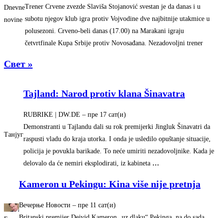
Trener Crvene zvezde Slaviša Stojanović svestan je da danas i u
Dnevne
subotu njegov klub igra protiv Vojvodine dve najbitnije utakmice u
novine
polusezoni. Crveno-beli danas (17.00) na Marakani igraju
četvrtfinale Kupa Srbije protiv Novosađana. Nezadovoljni trener
Свет »
Tajland: Narod protiv klana Šinavatra
RUBRIKE | DW.DE
–
‎пре 17 сат(и)‎
Demonstranti u Tajlandu dali su rok premijerki Jingluk Šinavatri da
Танјуг
raspusti vladu do kraja utorka. I onda je usledilo opuštanje situacije,
policija je povukla barikade. To neće umiriti nezadovoljnike. Kada je
delovalo da će nemiri eksplodirati, iz kabineta
…
Kameron u Pekingu: Kina više nije pretnja
Вечерње Новости
–
‎пре 11 сат(и)‎
Britanski premijer Dejvid Kameron „uz dlaku“ Pekinga, na do sada