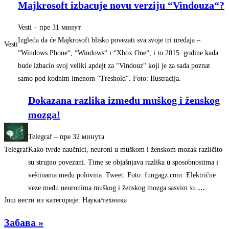
Majkrosoft izbacuje novu verziju “Vindouza“?
Vesti
–
‎пре 31 минут‎
Izgleda da će Majkrosoft blisko povezati sva svoje tri uređaja –
Vesti
“Windows Phone“, “Windows“ i “Xbox One“, i to 2015. godine kada
bude izbacio svoj veliki apdejt za “Vindouz“ koji je za sada poznat
samo pod kodnim imenom “Treshold“. Foto: Ilustracija.
Dokazana razlika između muškog i ženskog
mozga!
Telegraf
–
‎пре 32 минута‎
Telegraf
Kako tvrde naučnici, neuroni u muškom i ženskom mozak različito
su strujno povezani. Time se objašnjava razlika u sposobnostima i
veštinama među polovina. Tweet. Foto: fungagz.com. Električne
veze među neuronima muškog i ženskog mozga sasvim su
…
Још вести из категорије: Наука/техника
Забава »