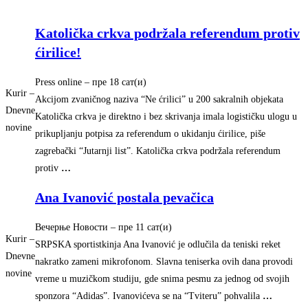
Katolička crkva podržala referendum protiv
ćirilice!
Press online
–
‎пре 18 сат(и)‎
Kurir –
Akcijom zvaničnog naziva “Ne ćrilici” u 200 sakralnih objekata
Dnevne
Katolička crkva je direktno i bez skrivanja imala logističku ulogu u
novine
prikupljanju potpisa za referendum o ukidanju ćirilice, piše
zagrebački “Jutarnji list”. Katolička crkva podržala referendum
protiv
…
Ana Ivanović postala pevačica
Вечерње Новости
–
‎пре 11 сат(и)‎
Kurir –
SRPSKA sportistkinja Ana Ivanović je odlučila da teniski reket
Dnevne
nakratko zameni mikrofonom. Slavna teniserka ovih dana provodi
novine
vreme u muzičkom studiju, gde snima pesmu za jednog od svojih
sponzora “Adidas”. Ivanovićeva se na “Tviteru” pohvalila
…