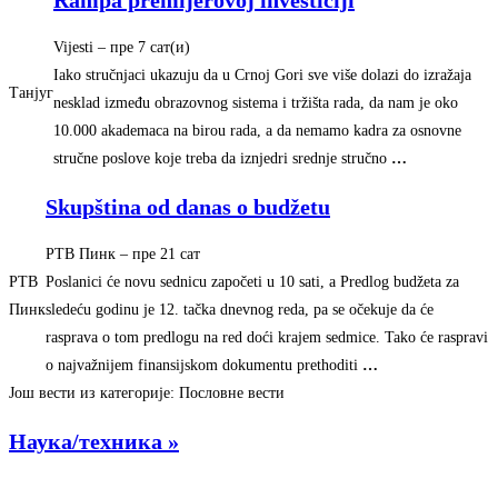
Vijesti
–
‎пре 7 сат(и)‎
Iako stručnjaci ukazuju da u Crnoj Gori sve više dolazi do izražaja
Танјуг
nesklad između obrazovnog sistema i tržišta rada, da nam je oko
10.000 akademaca na birou rada, a da nemamo kadra za osnovne
stručne poslove koje treba da iznjedri srednje stručno
…
Skupština od danas o budžetu
РТВ Пинк
–
‎пре 21 сат‎
РТВ
Poslanici će novu sednicu započeti u 10 sati, a Predlog budžeta za
Пинк
sledeću godinu je 12. tačka dnevnog reda, pa se očekuje da će
rasprava o tom predlogu na red doći krajem sedmice. Tako će raspravi
o najvažnijem finansijskom dokumentu prethoditi
…
Још вести из категорије: Пословне вести
Наука/техника »