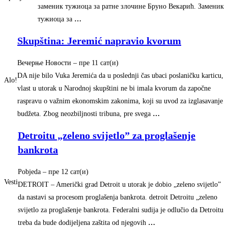
заменик тужиоца за ратне злочине Бруно Векарић. Заменик
тужиоца за
…
Skupština: Jeremić napravio kvorum
Вечерње Новости
–
‎пре 11 сат(и)‎
DA nije bilo Vuka Jeremića da u poslednji čas ubaci poslaničku karticu,
Alo!
vlast u utorak u Narodnoj skupštini ne bi imala kvorum da započne
raspravu o važnim ekonomskim zakonima, koji su uvod za izglasavanje
budžeta. Zbog neozbiljnosti tribuna, pre svega
…
Detroitu „zeleno svijetlo” za proglašenje
bankrota
Pobjeda
–
‎пре 12 сат(и)‎
Vesti
DETROIT – Američki grad Detroit u utorak je dobio „zeleno svijetlo”
da nastavi sa procesom proglašenja bankrota. detroit Detroitu „zeleno
svijetlo za proglašenje bankrota. Federalni sudija je odlučio da Detroitu
treba da bude dodijeljena zaštita od njegovih
…