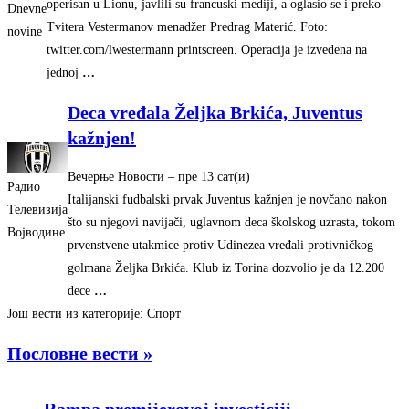
operisan u Lionu, javlili su francuski mediji, a oglasio se i preko
Dnevne
Tvitera Vestermanov menadžer Predrag Materić. Foto:
novine
twitter.com/lwestermann printscreen. Operacija je izvedena na
jednoj
…
Deca vređala Željka Brkića, Juventus
kažnjen!
Вечерње Новости
–
‎пре 13 сат(и)‎
Радио
Italijanski fudbalski prvak Juventus kažnjen je novčano nakon
Телевизија
što su njegovi navijači, uglavnom deca školskog uzrasta, tokom
Војводине
prvenstvene utakmice protiv Udinezea vređali protivničkog
golmana Željka Brkića. Klub iz Torina dozvolio je da 12.200
dece
…
Још вести из категорије: Спорт
Пословне вести »
Rampa premijerovoj investiciji