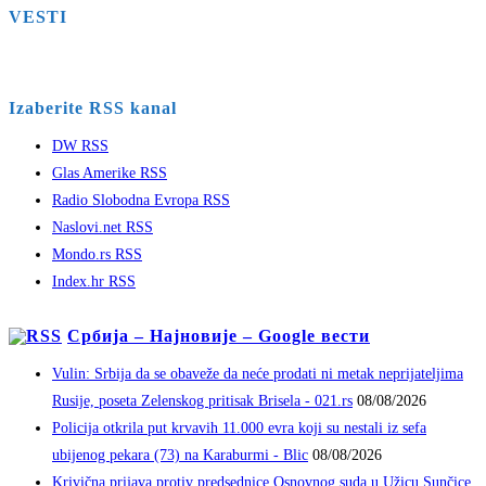
VESTI
Izaberite RSS kanal
DW RSS
Glas Amerike RSS
Radio Slobodna Evropa RSS
Naslovi.net RSS
Mondo.rs RSS
Index.hr RSS
Србија – Најновије – Google вести
Vulin: Srbija da se obaveže da neće prodati ni metak neprijateljima
Rusije, poseta Zelenskog pritisak Brisela - 021.rs
08/08/2026
Policija otkrila put krvavih 11.000 evra koji su nestali iz sefa
ubijenog pekara (73) na Karaburmi - Blic
08/08/2026
Krivična prijava protiv predsednice Osnovnog suda u Užicu Sunčice