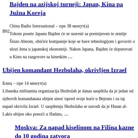
Bajden na azijskoj turneji: Japan, Kina pa
Južna Koreja
China Radio International
–
‎пре 38 минут(а)‎
B92
Tokom posete Japanu Bajden će se susresti sa premijerom te zemlje
Šinzo Abeom, obićiće kompanije koje se bave tehnologijom i govoriti o
ulozi žena u japanskoj ekonomiji. Nakon Japana, Bajden će doputovati
u Kinu na razgovore sa kineskim
…
Ubijen komandant Hezbolaha, okrivljen Izrael
Блиц
–
‎пре 14 минут(а)‎
Libanska militantna organizacija Hezbolah je danas saopštila da je jedan od
njihovih komandanata ubijen sinoć ispred svoje kuće u Bejrutu i za taj
napad okrivila Izrael. U saopštenju Hezbolaha se navodi da je Hasan al-
Lakis ubijen oko ponoći u Hadatu,
…
Moskva: Za napad kiselinom na Filina kazne
do 10 godina zatvora