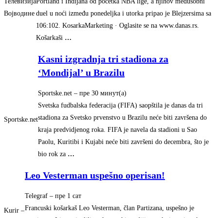
Телевизија
Portland i Indijana od početka NBA lige, a njihov međusobni
Војводине
duel u noći između ponedeljka i utorka pripao je Blejzersima sa
106:102. KosarkaMarketing · Oglasite se na www.danas.rs.
Košarkaši
…
Kasni izgradnja tri stadiona za
‘Mondijal’ u Brazilu
Sportske.net
–
‎пре 30 минут(а)‎
Svetska fudbalska federacija (FIFA) saopštila je danas da tri
stadiona za Svetsko prvenstvo u Brazilu neće biti završena do
Sportske.net
kraja predvidjenog roka. FIFA je navela da stadioni u Sao
Paolu, Kuritibi i Kujabi neće biti završeni do decembra, što je
bio rok za
…
Leo Vesterman uspešno operisan!
Telegraf
–
‎пре 1 сат‎
Francuski košarkaš Leo Vesterman, član Partizana, uspešno je
Kurir –