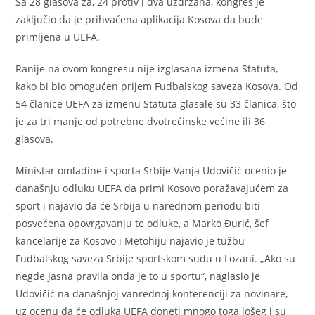
Sa 28 glasova za, 24 protiv i dva uzdržana, kongres je
zaključio da je prihvaćena aplikacija Kosova da bude
primljena u UEFA.
Ranije na ovom kongresu nije izglasana izmena Statuta,
kako bi bio omogućen prijem Fudbalskog saveza Kosova. Od
54 članice UEFA za izmenu Statuta glasale su 33 članica, što
je za tri manje od potrebne dvotrećinske većine ili 36
glasova.
Ministar omladine i sporta Srbije Vanja Udovičić ocenio je
današnju odluku UEFA da primi Kosovo poražavajućem za
sport i najavio da će Srbija u narednom periodu biti
posvećena opovrgavanju te odluke, a Marko Đurić, šef
kancelarije za Kosovo i Metohiju najavio je tužbu
Fudbalskog saveza Srbije sportskom sudu u Lozani. „Ako su
negde jasna pravila onda je to u sportu“, naglasio je
Udovičić na današnjoj vanrednoj konferenciji za novinare,
uz ocenu da će odluka UEFA doneti mnogo toga lošeg i su