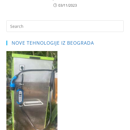
03/11/2023
Pre
Es
to
NOVE TEHNOLOGIJE IZ BEOGRADA
clo
the
sea
pan