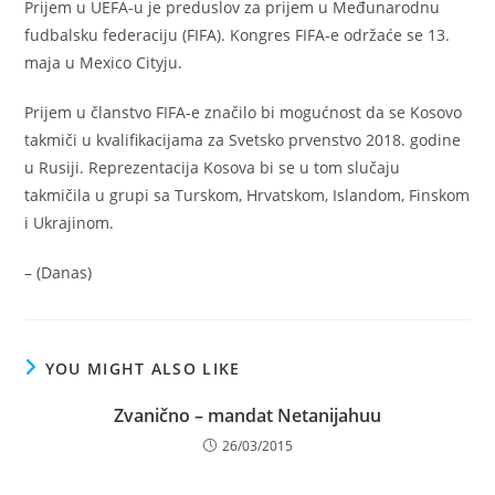
Prijem u UEFA-u je preduslov za prijem u Međunarodnu
fudbalsku federaciju (FIFA). Kongres FIFA-e održaće se 13.
maja u Mexico Cityju.
Prijem u članstvo FIFA-e značilo bi mogućnost da se Kosovo
takmiči u kvalifikacijama za Svetsko prvenstvo 2018. godine
u Rusiji. Reprezentacija Kosova bi se u tom slučaju
takmičila u grupi sa Turskom, Hrvatskom, Islandom, Finskom
i Ukrajinom.
– (Danas)
YOU MIGHT ALSO LIKE
Zvanično – mandat Netanijahuu
26/03/2015