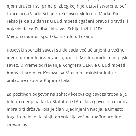
njom urušeni svi principi zbog kojih je UEFA i stvorena. Šef
kancelarija Vlade Srbije za Kosovo i Metohiju Marko Đurić
rekao je da su danas u Budimpešti zgaženi pravo i pravda, i
najavio da će Fudbalski savez Srbije tužiti UEFA
Međunarodnom sportskom sudu u Lozani.
Kosovski sportski savezi su do sada već učlanjeni u većinu
međunarodnih organizacija, kao i u Međunarodni olimpijski
savez. U vreme održavanja Kongresa UEFA-e u Budimpešti
borave i premijer Kosova Isa Mustafa i ministar kulture,
omladine i sporta Kujtim Shala.
Za pozitivan odgovor na zahtev kosovskog saveza trebala je
biti promenjena tačka Statuta UEFA-e, koja govori da članica
mora biti država koja je član Ujedinjenih nacija, a umesto
toga trebalo je da stoji formulacija većina međunarodne
zajednice.