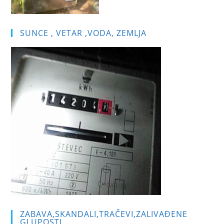
SUNCE , VETAR ,VODA, ZEMLJA
ZABAVA,SKANDALI,TRAČEVI,ZALIVAĐENE
GLUPOSTI …