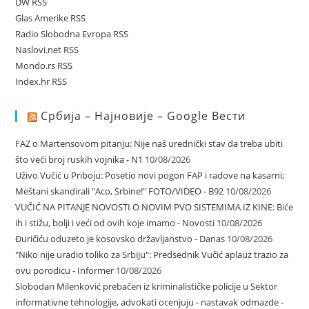
DW RSS
Glas Amerike RSS
Radio Slobodna Evropa RSS
Naslovi.net RSS
Mondo.rs RSS
Index.hr RSS
Србија – Најновије – Google Вести
FAZ o Martensovom pitanju: Nije naš urednički stav da treba ubiti
što veći broj ruskih vojnika - N1
10/08/2026
Uživo Vučić u Priboju: Posetio novi pogon FAP i radove na kasarni;
Meštani skandirali "Aco, Srbine!" FOTO/VIDEO - B92
10/08/2026
VUČIĆ NA PITANJE NOVOSTI O NOVIM PVO SISTEMIMA IZ KINE: Biće
ih i stižu, bolji i veći od ovih koje imamo - Novosti
10/08/2026
Đuričiću oduzeto je kosovsko državljanstvo - Danas
10/08/2026
"Niko nije uradio toliko za Srbiju": Predsednik Vučić aplauz trazio za
ovu porodicu - Informer
10/08/2026
Slobodan Milenković prebačen iz kriminalističke policije u Sektor
informativne tehnologije, advokati ocenjuju - nastavak odmazde -