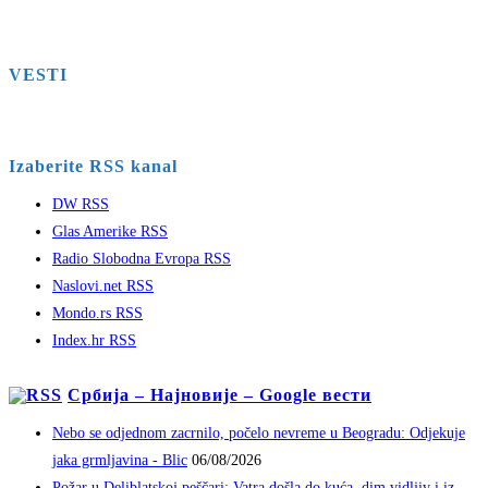
VESTI
Izaberite RSS kanal
DW RSS
Glas Amerike RSS
Radio Slobodna Evropa RSS
Naslovi.net RSS
Mondo.rs RSS
Index.hr RSS
Србија – Најновије – Google вести
Nebo se odjednom zacrnilo, počelo nevreme u Beogradu: Odjekuje
jaka grmljavina - Blic
06/08/2026
Požar u Deliblatskoj peščari: Vatra došla do kuća, dim vidljiv i iz