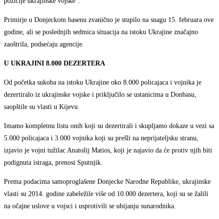
pozicije ukrajinske vojske“.
Primirje u Donjeckom basenu zvanično je stupilo na snagu 15. februara ove
godine, ali se poslednjih sedmica situacija na istoku Ukrajine značajno
zaoštrila, podsećaju agencije.
U UKRAJINI 8.000 DEZERTERA
Od početka sukoba na istoku Ukrajine oko 8.000 policajaca i vojnika je
dezertiralo iz ukrajinske vojske i priključilo se ustanicima u Donbasu,
saopštile su vlasti u Kijevu.
Imamo kompletnu listu onih koji su dezertirali i skupljamo dokaze u vezi sa
5.000 policajaca i 3.000 vojnika koji su prešli na neprijateljsku stranu,
izjavio je vojni tužilac Anatolij Matios, koji je najavio da će protiv njih biti
podignuta istraga, prenosi Sputnjik.
Prema podacima samoproglašene Donjecke Narodne Republike, ukrajinske
vlasti su 2014. godine zabeležile više od 10.000 dezertera, koji su se žalili
na očajne uslove u vojsci i usprotivili se ubijanju sunarodnika.