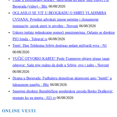
Beograda (video) - Blic
06/08/2026
OGLASILO SE VJT U BEOGRADU O SMRTI VLADIMIRA
CVIJANA: Pojedini advokati iznose neistine i zlonamerne
insinuacije, uzrok smrti je utvrđen - Novosti
06/08/2026
Uskoro isplata jednokratne pomoći penzionerima: Oglasio se direktor
PIO fonda - Telegraf.rs
06/08/2026
Tepić: Dug Telekoma Srbije dostigao sedam milijardi evra - N1
06/08/2026
VUČIĆ OTVORIO KARTE! Posle Trampove objave stigao jasan
odgovor: Sada nije realno da dođe u Srbiju, evo i zašto - Novosti
06/08/2026
Drama u Beogradu: Fudbaleru demoliran skupoceni auto "bentli" u
luksuznom naselju - Blic
06/08/2026
Smenjen direktor Republičkog geodetskog zavoda Borko Drašković,
poznato ko ga menja - 021.rs
06/08/2026
ONLINE VESTI