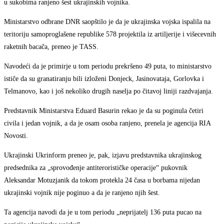
u sukobima ranjeno šest ukrajinskih vojnika.
Ministarstvo odbrane DNR saopštilo je da je ukrajinska vojska ispalila na
teritoriju samoproglašene republike 578 projektila iz artiljerije i višecevnih
raketnih bacača, preneo je TASS.
Navodeći da je primirje u tom periodu prekršeno 49 puta, to ministarstvo
ističe da su granatiranju bili izloženi Donjeck, Jasinovataja, Gorlovka i
Telmanovo, kao i još nekoliko drugih naselja po čitavoj liniji razdvajanja.
Predstavnik Ministarstva Eduard Basurin rekao je da su poginula četiri
civila i jedan vojnik, a da je osam osoba ranjeno, prenela je agencija RIA
Novosti.
Ukrajinski Ukrinform preneo je, pak, izjavu predstavnika ukrajinskog
predsednika za „sprovođenje antiterorističke operacije“ pukovnik
Aleksandar Motuzjanik da tokom protekla 24 časa u borbama nijedan
ukrajinski vojnik nije poginuo a da je ranjeno njih šest.
Ta agencija navodi da je u tom periodu „neprijatelj 136 puta pucao na