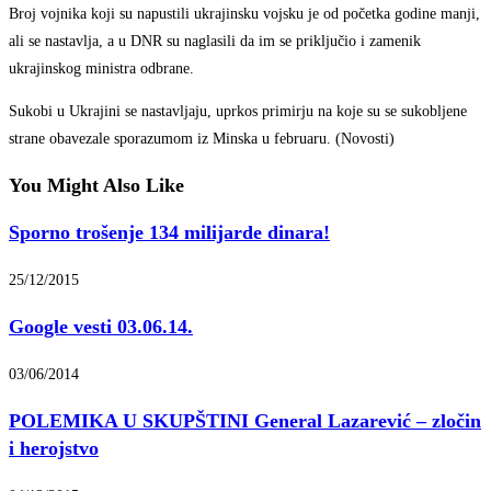
Broj vojnika koji su napustili ukrajinsku vojsku je od početka godine manji,
ali se nastavlja, a u DNR su naglasili da im se priključio i zamenik
ukrajinskog ministra odbrane.
Sukobi u Ukrajini se nastavljaju, uprkos primirju na koje su se sukobljene
strane obavezale sporazumom iz Minska u februaru. (Novosti)
You Might Also Like
Sporno trošenje 134 milijarde dinara!
25/12/2015
Google vesti 03.06.14.
03/06/2014
POLEMIKA U SKUPŠTINI General Lazarević – zločin
i herojstvo