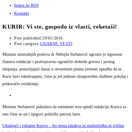
Index.hr RSS
Kontakt
KURIR: Vi ste, gospodo iz vlasti, reketaši!
Post published:
29/01/2016
Post category:
UDARNE VESTI
Ministar unutrašnjih poslova dr Nebojša Stefanović ugrozio je sigurnost
članova redakcije i protivpravno ograničio slobodu govora i javnog
istupanja, ponavljajući danas u otvorenom pismu javnosti optužbe da se
Kurir bavi reketiranjem, čime je još jednom zloupotrebio službeni položaj i
prekoračio ovlašćenja.
Ministar Stefanović pokušava da zamenom teza optuži redakciju Kurira za
ono čime se on i njegovi politički patroni bave.
Ukidajući i reklame Kuriru – što nema nikakvu ni marketinšku ni tržišnu