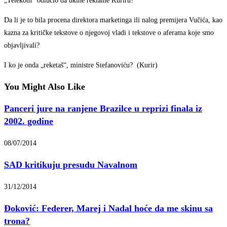
„Telekom“ odlučio da ukine reklame Kuriru?
Da li je to bila procena direktora marketinga ili nalog premijera Vučića, kao
kazna za kritičke tekstove o njegovoj vladi i tekstove o aferama koje smo
objavljivali?
I ko je onda „reketaš“, ministre Stefanoviću? (Kurir)
You Might Also Like
Panceri jure na ranjene Brazilce u reprizi finala iz
2002. godine
08/07/2014
SAD kritikuju presudu Navalnom
31/12/2014
Đoković: Federer, Marej i Nadal hoće da me skinu sa
trona?