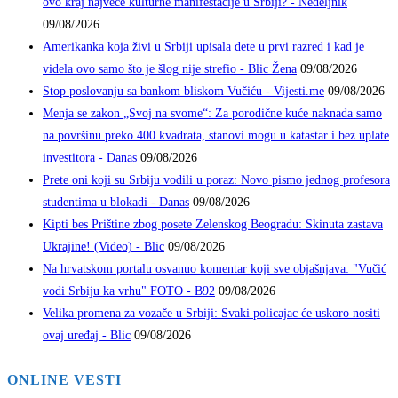
ovo kraj najveće kulturne manifestacije u Srbiji? - Nedeljnik
09/08/2026
Amerikanka koja živi u Srbiji upisala dete u prvi razred i kad je
videla ovo samo što je šlog nije strefio - Blic Žena
09/08/2026
Stop poslovanju sa bankom bliskom Vučiću - Vijesti.me
09/08/2026
Menja se zakon „Svoj na svome“: Za porodične kuće naknada samo
na površinu preko 400 kvadrata, stanovi mogu u katastar i bez uplate
investitora - Danas
09/08/2026
Prete oni koji su Srbiju vodili u poraz: Novo pismo jednog profesora
studentima u blokadi - Danas
09/08/2026
Kipti bes Prištine zbog posete Zelenskog Beogradu: Skinuta zastava
Ukrajine! (Video) - Blic
09/08/2026
Na hrvatskom portalu osvanuo komentar koji sve objašnjava: "Vučić
vodi Srbiju ka vrhu" FOTO - B92
09/08/2026
Velika promena za vozače u Srbiji: Svaki policajac će uskoro nositi
ovaj uređaj - Blic
09/08/2026
ONLINE VESTI