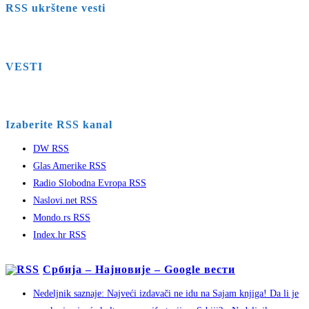
RSS ukrštene vesti
VESTI
Izaberite RSS kanal
DW RSS
Glas Amerike RSS
Radio Slobodna Evropa RSS
Naslovi.net RSS
Mondo.rs RSS
Index.hr RSS
Србија – Најновије – Google вести
Nedeljnik saznaje: Najveći izdavači ne idu na Sajam knjiga! Da li je