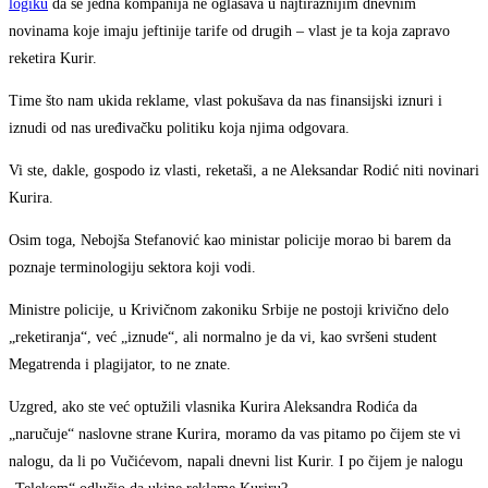
logiku
da se jedna kompanija ne oglašava u najtiražnijim dnevnim
novinama koje imaju jeftinije tarife od drugih – vlast je ta koja zapravo
reketira Kurir.
Time što nam ukida reklame, vlast pokušava da nas finansijski iznuri i
iznudi od nas uređivačku politiku koja njima odgovara.
Vi ste, dakle, gospodo iz vlasti, reketaši, a ne Aleksandar Rodić niti novinari
Kurira.
Osim toga, Nebojša Stefanović kao ministar policije morao bi barem da
poznaje terminologiju sektora koji vodi.
Ministre policije, u Krivičnom zakoniku Srbije ne postoji krivično delo
„reketiranja“, već „iznude“, ali normalno je da vi, kao svršeni student
Megatrenda i plagijator, to ne znate.
Uzgred, ako ste već optužili vlasnika Kurira Aleksandra Rodića da
„naručuje“ naslovne strane Kurira, moramo da vas pitamo po čijem ste vi
nalogu, da li po Vučićevom, napali dnevni list Kurir. I po čijem je nalogu