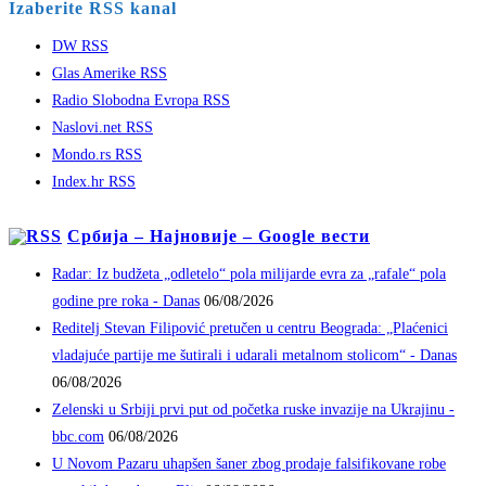
Izaberite RSS kanal
DW RSS
Glas Amerike RSS
Radio Slobodna Evropa RSS
Naslovi.net RSS
Mondo.rs RSS
Index.hr RSS
Србија – Најновије – Google вести
Radar: Iz budžeta „odletelo“ pola milijarde evra za „rafale“ pola
godine pre roka - Danas
06/08/2026
Reditelj Stevan Filipović pretučen u centru Beograda: „Plaćenici
vladajuće partije me šutirali i udarali metalnom stolicom“ - Danas
06/08/2026
Zelenski u Srbiji prvi put od početka ruske invazije na Ukrajinu -
bbc.com
06/08/2026
U Novom Pazaru uhapšen šaner zbog prodaje falsifikovane robe