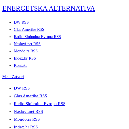
Skip
ENERGETSKA ALTERNATIVA
to
content
DW RSS
Glas Amerike RSS
Radio Slobodna Evropa RSS
Naslovi.net RSS
Mondo.rs RSS
Index.hr RSS
Kontakt
Meni
Zatvori
DW RSS
Glas Amerike RSS
Radio Slobodna Evropa RSS
Naslovi.net RSS
Mondo.rs RSS
Index.hr RSS