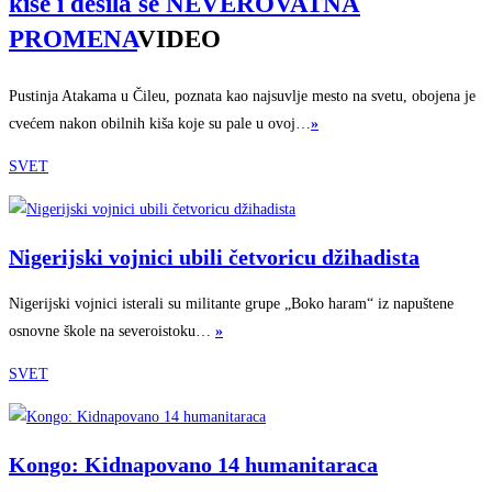
kiše i desila se NEVEROVATNA
PROMENA
VIDEO
Pustinja Atakama u Čileu, poznata kao najsuvlje mesto na svetu, obojena je
cvećem nakon obilnih kiša koje su pale u ovoj…
»
SVET
Nigerijski vojnici ubili četvoricu džihadista
Nigerijski vojnici isterali su militante grupe „Boko haram“ iz napuštene
osnovne škole na severoistoku…
»
SVET
Kongo: Kidnapovano 14 humanitaraca