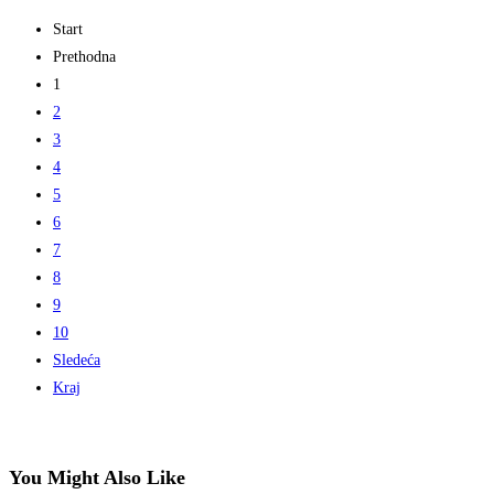
Start
Prethodna
1
2
3
4
5
6
7
8
9
10
Sledeća
Kraj
You Might Also Like