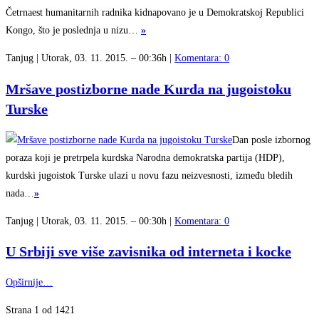
Četrnaest humanitarnih radnika kidnapovano je u Demokratskoj Republici
Kongo, što je poslednja u nizu…
»
Tanjug | Utorak, 03. 11. 2015. – 00:36h |
Komentara: 0
Mršave postizborne nade Kurda na jugoistoku
Turske
Dan posle izbornog
poraza koji je pretrpela kurdska Narodna demokratska partija (HDP),
kurdski jugoistok Turske ulazi u novu fazu neizvesnosti, između bledih
nada…
»
Tanjug | Utorak, 03. 11. 2015. – 00:30h |
Komentara: 0
U Srbiji sve više zavisnika od interneta i kocke
Opširnije…
Strana 1 od 1421