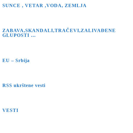
search
SUNCE , VETAR ,VODA, ZEMLJA
panel.
ZABAVA,SKANDALI,TRAČEVI,ZALIVAĐENE
GLUPOSTI …
EU – Srbija
RSS ukrštene vesti
VESTI