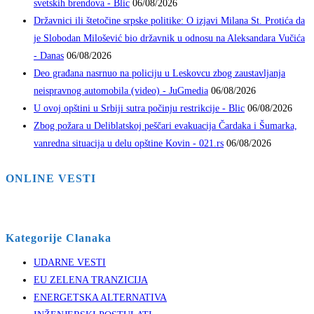
svetskih brendova - Blic
06/08/2026
Državnici ili štetočine srpske politike: O izjavi Milana St. Protića da
je Slobodan Milošević bio državnik u odnosu na Aleksandara Vučića
- Danas
06/08/2026
Deo građana nasrnuo na policiju u Leskovcu zbog zaustavljanja
neispravnog automobila (video) - JuGmedia
06/08/2026
U ovoj opštini u Srbiji sutra počinju restrikcije - Blic
06/08/2026
Zbog požara u Deliblatskoj peščari evakuacija Čardaka i Šumarka,
vanredna situacija u delu opštine Kovin - 021.rs
06/08/2026
ONLINE VESTI
Kategorije Clanaka
UDARNE VESTI
EU ZELENA TRANZICIJA
ENERGETSKA ALTERNATIVA