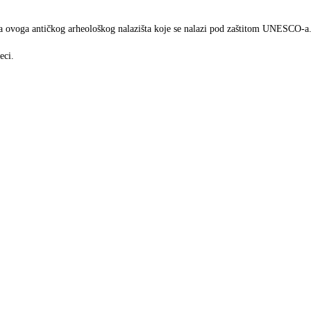
enja ovoga antičkog arheološkog nalazišta koje se nalazi pod zaštitom UNESCO-a
eci.