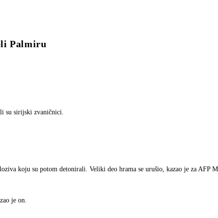
i Palmiru
 su sirijski zvaničnici.
ploziva koju su potom detonirali. Veliki deo hrama se urušio, kazao je za AF
zao je on.