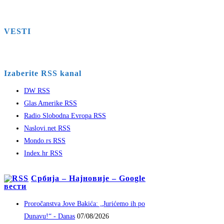
VESTI
Izaberite RSS kanal
DW RSS
Glas Amerike RSS
Radio Slobodna Evropa RSS
Naslovi.net RSS
Mondo.rs RSS
Index.hr RSS
Србија – Најновије – Google
вести
Proročanstva Jove Bakića: „Jurićemo ih po
Dunavu!“ - Danas
07/08/2026