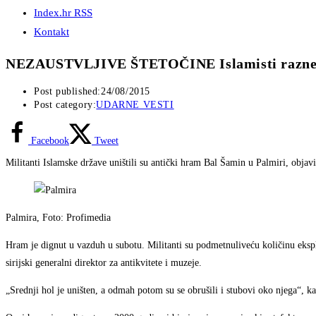
Index.hr RSS
Kontakt
NEZAUSTVLJIVE ŠTETOČINE Islamisti raznel
Post published:
24/08/2015
Post category:
UDARNE VESTI
Facebook
Tweet
Militanti Islamske države uništili su antički hram Bal Šamin u Palmiri, objavili
Palmira, Foto: Profimedia
Hram je dignut u vazduh u subotu. Militanti su podmetnuliveću količinu eks
sirijski generalni direktor za antikvitete i muzeje.
„Srednji hol je uništen, a odmah potom su se obrušili i stubovi oko njega“, ka