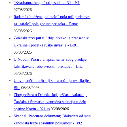
"Kvadratura kruga" od jeseni na N1 - N1
07/08/2026
Radar: Iz budžeta „odletelo“ pola milijarde evra
za „rafale“ pola godine pre roka - Danas
06/08/2026
Zelenski prvi put u Srbiji otkako je predsednik
Ukrajine i početka ruske invazije - BBC
06/08/2026
U Novom Pazaru uhapšen šaner zbog prodaje
falsifikovane robe svetskih brendova - Blic
06/08/2026
U ovoj opštini u Srbiji sutra počinju restrikcije -
Blic
06/08/2026
Zbog požara u Deliblatskoj peščari evakuacija
Čardaka i Šumarka, vanredna situacija u delu
opštine Kovin - 021.rs
06/08/2026
Skandal: Procureo dokument; Blokaderi od svih
kandidata traže apsolutnu poslušnost - B92