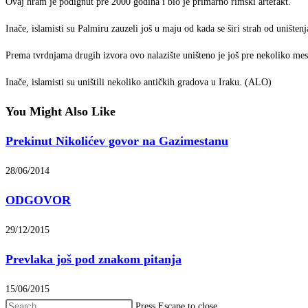
Ovaj hram je podignut pre 2000 godina i bio je primarno rimski artefakt.
Inače, islamisti su Palmiru zauzeli još u maju od kada se širi strah od uništ
Prema tvrdnjama drugih izvora ovo nalazište uništeno je još pre nekoliko mes
Inače, islamisti su uništili nekoliko antičkih gradova u Iraku. (ALO)
You Might Also Like
Prekinut Nikolićev govor na Gazimestanu
28/06/2014
ODGOVOR
29/12/2015
Prevlaka još pod znakom pitanja
15/06/2015
Press Escape to close