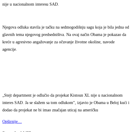
nije u nacionalnom interesu SAD.
Njegova odluka stavila je tačku na sedmogodišnju sagu koja je bila jedna od
glavnih tema njegovog predsedništva. Na ovaj način Obama je pokazao da
kreće u agresivno angažovanje za očuvanje životne okoline, navode
agencije.
„Stejt department je odlučio da projekat Kistoun XL nije u nacionalnom
interes SAD. Ja se slažem sa tom odlukom“, izjavio je Obama u Beloj kući i
dodao da projekat ne bi imao značajan uticaj na američku
Opširnije…