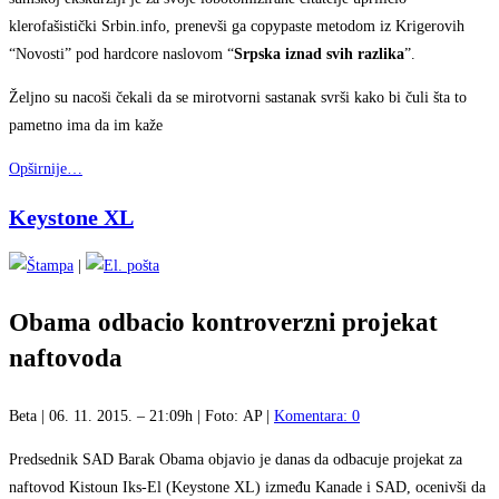
klerofašistički Srbin.info, prenevši ga copypaste metodom iz Krigerovih
“Novosti” pod hardcore naslovom “
Srpska iznad svih razlika
”.
Željno su nacoši čekali da se mirotvorni sastanak svrši kako bi čuli šta to
pametno ima da im kaže
Opširnije…
Keystone XL
|
Obama odbacio kontroverzni projekat
naftovoda
Beta | 06. 11. 2015. – 21:09h | Foto: AP |
Komentara: 0
Predsednik SAD Barak Obama objavio je danas da odbacuje projekat za
naftovod Kistoun Iks-El (Keystone XL) između Kanade i SAD, ocenivši da