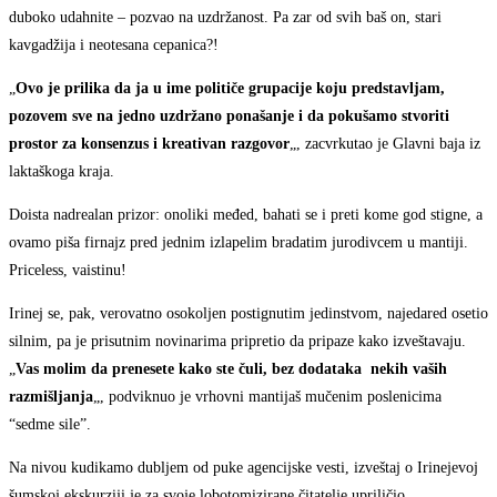
duboko udahnite – pozvao na uzdržanost. Pa zar od svih baš on, stari
kavgadžija i neotesana cepanica?!
„
Ovo je prilika da ja u ime političe grupacije koju predstavljam,
pozovem sve na jedno uzdržano ponašanje i da pokušamo stvoriti
prostor za konsenzus i kreativan razgovor
„, zacvrkutao je Glavni baja iz
laktaškoga kraja.
Doista nadrealan prizor: onoliki međed, bahati se i preti kome god stigne, a
ovamo piša firnajz pred jednim izlapelim bradatim jurodivcem u mantiji.
Priceless, vaistinu!
Irinej se, pak, verovatno osokoljen postignutim jedinstvom, najedared osetio
silnim, pa je prisutnim novinarima pripretio da pripaze kako izveštavaju.
„
Vas molim da prenesete kako ste čuli, bez dodataka nekih vaših
razmišljanja
„, podviknuo je vrhovni mantijaš mučenim poslenicima
“sedme sile”.
Na nivou kudikamo dubljem od puke agencijske vesti, izveštaj o Irinejevoj
šumskoj ekskurziji je za svoje lobotomizirane čitatelje upriličio