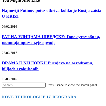
You Might Also Like
Najnoviji Putinov potez otkriva koliko je Rusija zaista
U KRIZI
04/02/2016
РАТ НА УЛИЦАМА ШВЕДСКЕ: Горе аутомобили,
полиција примењује оружје
22/02/2017
DRAMA U NJUJORKU Pucnjava na aerodromu,
hilijade evakuisanih
15/08/2016
Press Escape to close the search panel.
NOVE TEHNOLOGIJE IZ BEOGRADA