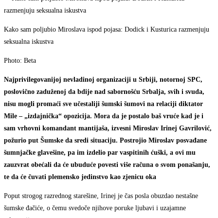
Kako sam poljubio Miroslava ispod pojasa: Dodick i Kusturica razmenjuju
seksualna iskustva
Photo: Beta
Najprivilegovanijoj nevladinoj organizaciji u Srbiji, notornoj SPC,
poslovično zaduženoj da bdije nad sabornošću Srbalja, svih i svuda,
nisu mogli promaći sve učestaliji šumski šumovi na relaciji diktator
Mile – „izdajnička“ opozicija. Mora da je postalo baš vruće kad je i
sam vrhovni komandant mantijaša, izvesni Miroslav Irinej Gavrilović,
požurio put Šumske da sredi situaciju. Postrojio Miroslav posvađane
šumnjačke glavešine, pa im izdelio par vaspitinih ćuški, a ovi mu
zauzvrat obećali da će ubuduće povesti više računa o svom ponašanju,
te da će čuvati plemensko jedinstvo kao zjenicu oka
Poput strogog razrednog starešine, Irinej je čas posla obuzdao nestašne
šumske đačiće, o čemu svedoče njihove poruke ljubavi i uzajamne