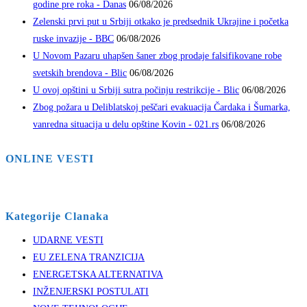
godine pre roka - Danas
06/08/2026
Zelenski prvi put u Srbiji otkako je predsednik Ukrajine i početka
ruske invazije - BBC
06/08/2026
U Novom Pazaru uhapšen šaner zbog prodaje falsifikovane robe
svetskih brendova - Blic
06/08/2026
U ovoj opštini u Srbiji sutra počinju restrikcije - Blic
06/08/2026
Zbog požara u Deliblatskoj peščari evakuacija Čardaka i Šumarka,
vanredna situacija u delu opštine Kovin - 021.rs
06/08/2026
ONLINE VESTI
Kategorije Clanaka
UDARNE VESTI
EU ZELENA TRANZICIJA
ENERGETSKA ALTERNATIVA
INŽENJERSKI POSTULATI