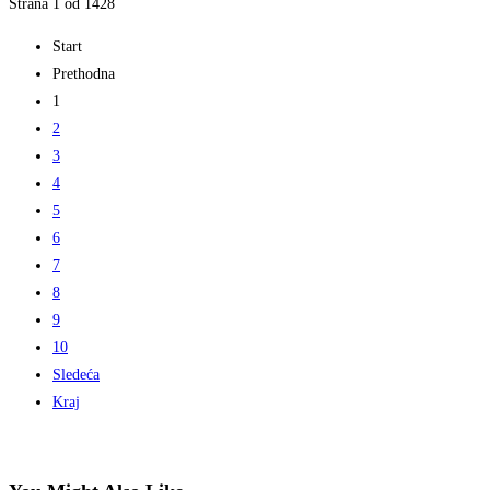
Strana 1 od 1428
Start
Prethodna
1
2
3
4
5
6
7
8
9
10
Sledeća
Kraj