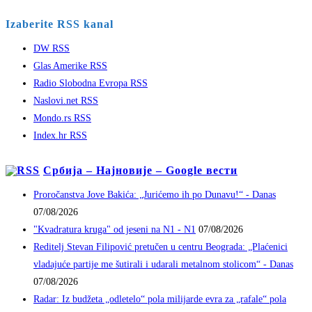
Izaberite RSS kanal
DW RSS
Glas Amerike RSS
Radio Slobodna Evropa RSS
Naslovi.net RSS
Mondo.rs RSS
Index.hr RSS
Србија – Најновије – Google вести
Proročanstva Jove Bakića: „Jurićemo ih po Dunavu!“ - Danas
07/08/2026
"Kvadratura kruga" od jeseni na N1 - N1
07/08/2026
Reditelj Stevan Filipović pretučen u centru Beograda: „Plaćenici
vladajuće partije me šutirali i udarali metalnom stolicom“ - Danas
07/08/2026
Radar: Iz budžeta „odletelo“ pola milijarde evra za „rafale“ pola