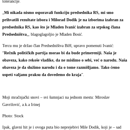
tolerancije.
„
Mi nikada nismo osporavali funkciju predsednika RS, mi smo
prihvatili rezultate izbora i Milorad Dodik je na izborima izabran za
predsednika RS, kao što je Mladen Ivanić izabran za srpskog člana
Predsedništva
„, blagoglagoljio je Mladen Bosić.
Tercu mu je držao član Predsedništva BiH, upravo pomenuti Ivanić:
“
Rečnik političkih partija morao bi da bude primereniji. Naša je
obaveza, kako rekoše vladike, da ne mislimo o sebi, već o narodu. Naša
obaveza je da služimo narodu i da o tome razmišljamo. Tako ćemo
uspeti valjanu praksu da dovedemo do kraja
”.
Moji mračnjački snovi – svi šumnjaci na jednom mestu: Miroslav
Gavrilović, a.k.a Irinej
Photo: Stock
Ipak, glavni hit je i ovoga puta bio neprejebivi Mile Dodik, koji je – sad