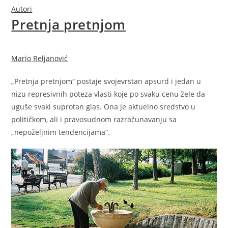
Autori
Pretnja pretnjom
Mario Reljanović
„Pretnja pretnjom“ postaje svojevrstan apsurd i jedan u
nizu represivnih poteza vlasti koje po svaku cenu žele da
uguše svaki suprotan glas. Ona je aktuelno sredstvo u
političkom, ali i pravosudnom razračunavanju sa
„nepoželjnim tendencijama“.