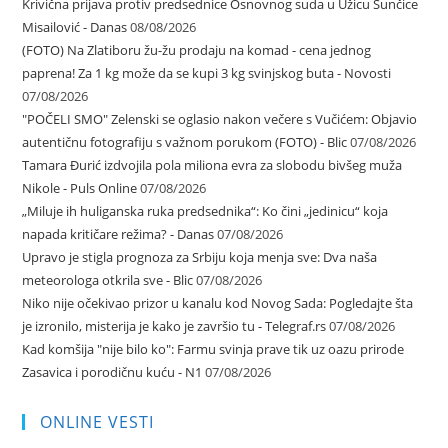
Krivična prijava protiv predsednice Osnovnog suda u Užicu Sunčice
Misailović - Danas
08/08/2026
(FOTO) Na Zlatiboru žu-žu prodaju na komad - cena jednog
paprena! Za 1 kg može da se kupi 3 kg svinjskog buta - Novosti
07/08/2026
"POČELI SMO" Zelenski se oglasio nakon večere s Vučićem: Objavio
autentičnu fotografiju s važnom porukom (FOTO) - Blic
07/08/2026
Tamara Đurić izdvojila pola miliona evra za slobodu bivšeg muža
Nikole - Puls Online
07/08/2026
„Miluje ih huliganska ruka predsednika“: Ko čini „jedinicu“ koja
napada kritičare režima? - Danas
07/08/2026
Upravo je stigla prognoza za Srbiju koja menja sve: Dva naša
meteorologa otkrila sve - Blic
07/08/2026
Niko nije očekivao prizor u kanalu kod Novog Sada: Pogledajte šta
je izronilo, misterija je kako je završio tu - Telegraf.rs
07/08/2026
Kad komšija "nije bilo ko": Farmu svinja prave tik uz oazu prirode
Zasavica i porodičnu kuću - N1
07/08/2026
ONLINE VESTI