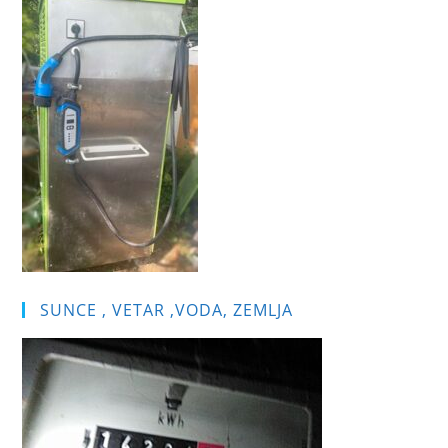
sea
pan
SUNCE , VETAR ,VODA, ZEMLJA