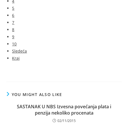
4
5
6
7
8
9
10
Sledeća
Kraj
YOU MIGHT ALSO LIKE
SASTANAK U NBS Izvesna povećanja plata i
penzija nekoliko procenata
02/11/2015