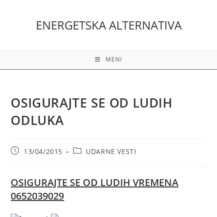
Skip
to
ENERGETSKA ALTERNATIVA
content
MENI
OSIGURAJTE SE OD LUDIH
ODLUKA
Post
Post
13/04/2015
UDARNE VESTI
published:
category:
OSIGURAJTE SE OD LUDIH VREMENA
0652039029