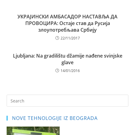
УКРАЈИНСКИ АМБАСАДОР НАСТАВЉА ДА
ПРОВОЦИРА: Остаје став да Русија
злоупотребљава Србију
22/11/2017
Ljubljana: Na gradilištu džamije nađene svinjske
glave
14/01/2016
Pre
Es
to
NOVE TEHNOLOGIJE IZ BEOGRADA
clo
the