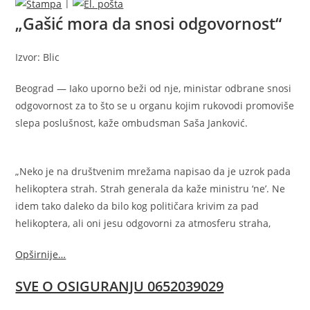
|
„Gašić mora da snosi odgovornost“
Izvor: Blic
Beograd — Iako uporno beži od nje, ministar odbrane snosi
odgovornost za to što se u organu kojim rukovodi promoviše
slepa poslušnost, kaže ombudsman Saša Janković.
„Neko je na društvenim mrežama napisao da je uzrok pada
helikoptera strah. Strah generala da kaže ministru ‘ne’. Ne
idem tako daleko da bilo kog političara krivim za pad
helikoptera, ali oni jesu odgovorni za atmosferu straha,
Opširnije…
SVE O OSIGURANJU 0652039029