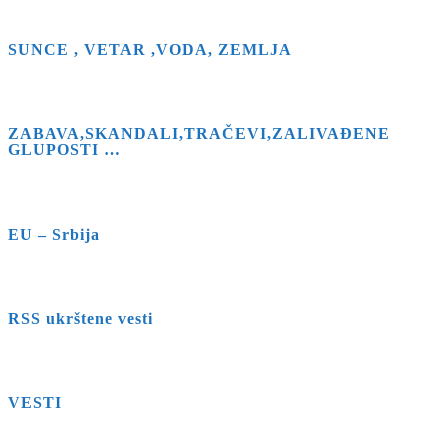
SUNCE , VETAR ,VODA, ZEMLJA
ZABAVA,SKANDALI,TRAČEVI,ZALIVAĐENE
GLUPOSTI …
EU – Srbija
RSS ukrštene vesti
VESTI