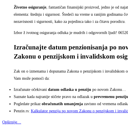
Životno osiguranje
, fantastičan finansijski proizvod, jedno je od naj
elementa: štednju i sigurnost. Štedeći na vreme u ranijim godinama čo
nezavisnosti i sigurnosti, kako za pojedinca tako i za čitavu porodicu.
Izbor ž ivotnog osiguranja odluka je mudrih i odgovornih ljudi! 065
Izračunajte datum penzionisanja po n
Zakonu o penzijskom i invalidskom osi
Zak on o izmenama i dopunama Zakona o penzijskom i invalidskom osi
Vam može pomoći da:
Izračunate očekivani
datum odlaska u penziju
po novom Zakonu…
Saznate kada najranije stičete pravo na odlazak u
prevremenu penzij
Pogledate prikaz
obračunatih umanjenja
zavisno od vremena odlask
Penzin.rs:
Kalkulator penzija po novom Zakonu o penzijskom i invali
Opširnije…