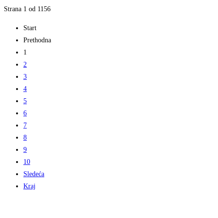
Strana 1 od 1156
Start
Prethodna
1
2
3
4
5
6
7
8
9
10
Sledeća
Kraj