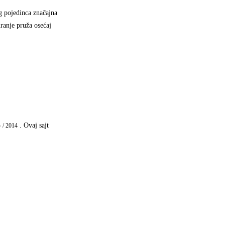
og pojedinca značajna
ranje pruža osećaj
5
. Ovaj sajt
/ 2014