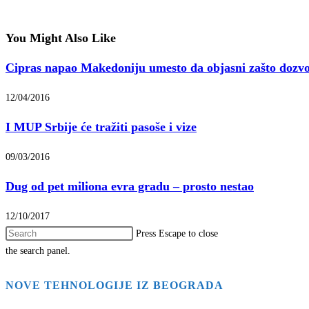
You Might Also Like
Cipras napao Makedoniju umesto da objasni zašto dozvol
12/04/2016
I MUP Srbije će tražiti pasoše i vize
09/03/2016
Dug od pet miliona evra gradu – prosto nestao
12/10/2017
Press Escape to close
the search panel.
NOVE TEHNOLOGIJE IZ BEOGRADA