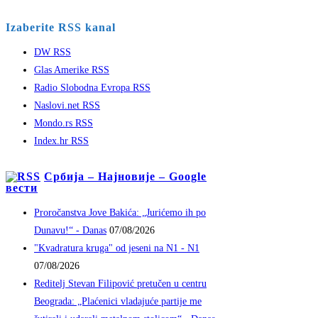
Izaberite RSS kanal
DW RSS
Glas Amerike RSS
Radio Slobodna Evropa RSS
Naslovi.net RSS
Mondo.rs RSS
Index.hr RSS
Србија – Најновије – Google
вести
Proročanstva Jove Bakića: „Jurićemo ih po
Dunavu!“ - Danas
07/08/2026
"Kvadratura kruga" od jeseni na N1 - N1
07/08/2026
Reditelj Stevan Filipović pretučen u centru
Beograda: „Plaćenici vladajuće partije me