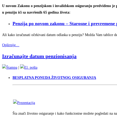
U novom Zakonu o penzijskom i invalidskom osiguranju predviđeno je po
u penziju ići sa navršenih 65 godina života:
Penzija po novom zakonu – Starosne i prevremene 
Ali kako izračunati očekivani datum odlaska u penziju? Možda Vam tablice d
Opširnije…
Izračunajte datum penzionisanja
|
BESPLATNA PONUDA ŽIVOTNOG OSIGURANJA
Šta znači životno osiguranje i kako funkcionise možete pogledati na naš