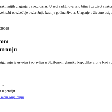
atraktivnijih ulaganja u svetu danas. U sebi sadrži dva vrlo bitna i za život svak
vek sebi obezbeđuje bezbrižnije kasnije godina života. Ulaganje u životno osigu
2039029
ovom
guranju
guranju je usvojen i objavljen u Službenom glasniku Republike Srbije broj 7
u
…
a u penziju…
dskom osiguranju