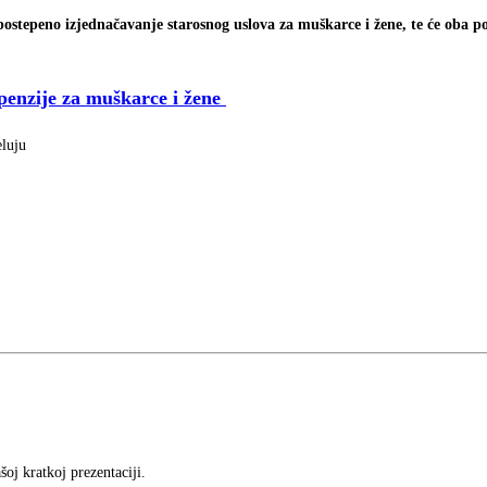
stepeno izjednačavanje starosnog uslova za muškarce i žene, te će oba po
penzije za muškarce i žene
eluju
oj kratkoj prezentaciji.