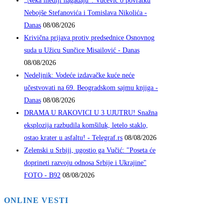
„Neka mediji nagađaju“: Vučević o povratku
Nebojše Stefanovića i Tomislava Nikolića -
Danas
08/08/2026
Krivična prijava protiv predsednice Osnovnog
suda u Užicu Sunčice Misailović - Danas
08/08/2026
Nedeljnik: Vodeće izdavačke kuće neće
učestvovati na 69. Beogradskom sajmu knjiga -
Danas
08/08/2026
DRAMA U RAKOVICI U 3 UJUTRU! Snažna
eksplozija razbudila komšiluk, letelo staklo,
ostao krater u asfaltu! - Telegraf.rs
08/08/2026
Zelenski u Srbiji, ugostio ga Vučić: "Poseta će
doprineti razvoju odnosa Srbije i Ukrajine"
FOTO - B92
08/08/2026
ONLINE VESTI