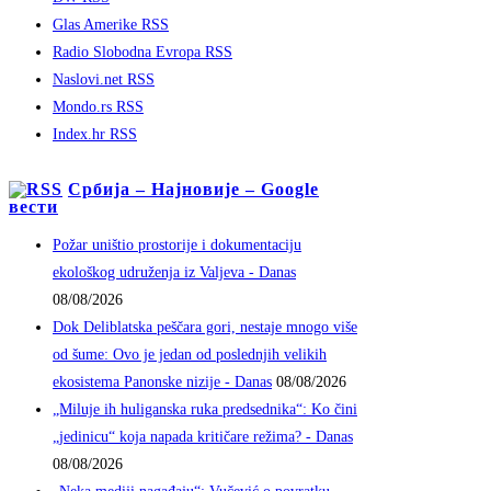
Glas Amerike RSS
Radio Slobodna Evropa RSS
Naslovi.net RSS
Mondo.rs RSS
Index.hr RSS
Србија – Најновије – Google
вести
Požar uništio prostorije i dokumentaciju
ekološkog udruženja iz Valjeva - Danas
08/08/2026
Dok Deliblatska peščara gori, nestaje mnogo više
od šume: Ovo je jedan od poslednjih velikih
ekosistema Panonske nizije - Danas
08/08/2026
„Miluje ih huliganska ruka predsednika“: Ko čini
„jedinicu“ koja napada kritičare režima? - Danas
08/08/2026