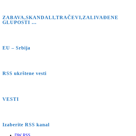
ZABAVA,SKANDALI,TRAČEVI,ZALIVAĐENE
GLUPOSTI …
EU – Srbija
RSS ukrštene vesti
VESTI
Izaberite RSS kanal
DW RSS