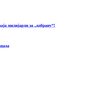
а милијарди за „одбрану“!
апада