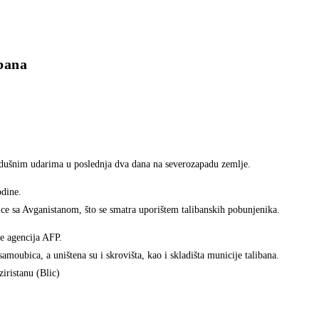
bana
azdušnim udarima u poslednja dva dana na severozapadu zemlje.
odine.
ice sa Avganistanom, što se smatra uporištem talibanskih pobunjenika.
 je agencija AFP.
oubica, a uništena su i skrovišta, kao i skladišta municije talibana.
iristanu (Blic)