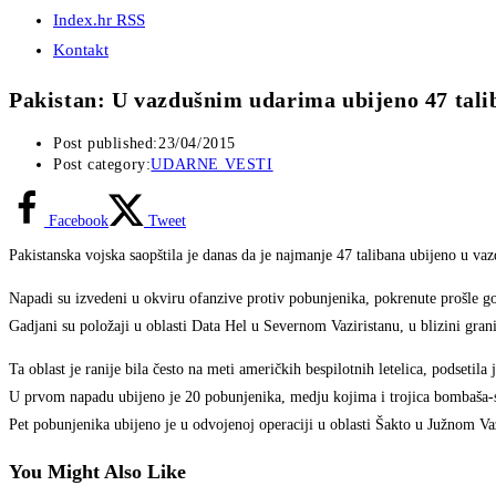
Index.hr RSS
Kontakt
Pakistan: U vazdušnim udarima ubijeno 47 tali
Post published:
23/04/2015
Post category:
UDARNE VESTI
Facebook
Tweet
Pakistanska vojska saopštila je danas da je najmanje 47 talibana ubijeno u v
Napadi su izvedeni u okviru ofanzive protiv pobunjenika, pokrenute prošle g
Gadjani su položaji u oblasti Data Hel u Severnom Vaziristanu, u blizini gran
Ta oblast je ranije bila često na meti američkih bespilotnih letelica, podsetila
U prvom napadu ubijeno je 20 pobunjenika, medju kojima i trojica bombaša-sam
Pet pobunjenika ubijeno je u odvojenoj operaciji u oblasti Šakto u Južnom Vaz
You Might Also Like