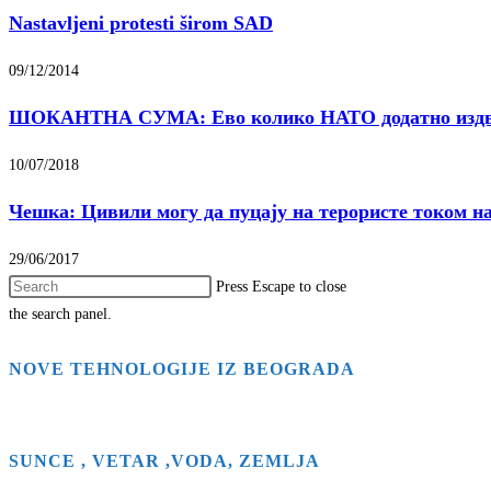
Nastavljeni protesti širom SAD
09/12/2014
ШОКАНТНА СУМА: Ево колико НАТО додатно издвај
10/07/2018
Чешка: Цивили могу да пуцају на терористе током н
29/06/2017
Press Escape to close
the search panel.
NOVE TEHNOLOGIJE IZ BEOGRADA
SUNCE , VETAR ,VODA, ZEMLJA