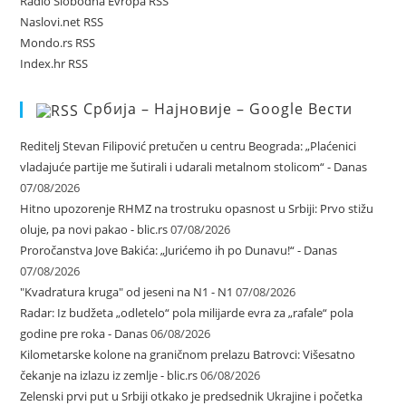
Radio Slobodna Evropa RSS
Naslovi.net RSS
Mondo.rs RSS
Index.hr RSS
Србија – Најновије – Google Вести
Reditelj Stevan Filipović pretučen u centru Beograda: „Plaćenici
vladajuće partije me šutirali i udarali metalnom stolicom“ - Danas
07/08/2026
Hitno upozorenje RHMZ na trostruku opasnost u Srbiji: Prvo stižu
oluje, pa novi pakao - blic.rs
07/08/2026
Proročanstva Jove Bakića: „Jurićemo ih po Dunavu!“ - Danas
07/08/2026
"Kvadratura kruga" od jeseni na N1 - N1
07/08/2026
Radar: Iz budžeta „odletelo“ pola milijarde evra za „rafale“ pola
godine pre roka - Danas
06/08/2026
Kilometarske kolone na graničnom prelazu Batrovci: Višesatno
čekanje na izlazu iz zemlje - blic.rs
06/08/2026
Zelenski prvi put u Srbiji otkako je predsednik Ukrajine i početka