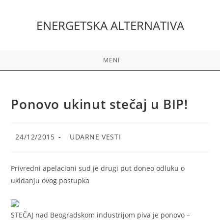
Skip
to
ENERGETSKA ALTERNATIVA
content
MENI
Ponovo ukinut stečaj u BIP!
Post
Post
24/12/2015
UDARNE VESTI
published:
category:
Privredni apelacioni sud je drugi put doneo odluku o
ukidanju ovog postupka
STEČAJ nad Beogradskom industrijom piva je ponovo –