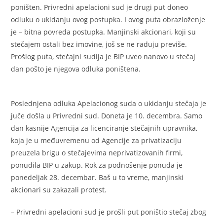
poništen. Privredni apelacioni sud je drugi put doneo
odluku o ukidanju ovog postupka. I ovog puta obrazloženje
je – bitna povreda postupka. Manjinski akcionari, koji su
stečajem ostali bez imovine, još se ne raduju previše.
Prošlog puta, stečajni sudija je BIP uveo nanovo u stečaj
dan pošto je njegova odluka poništena.
Poslednjena odluka Apelacionog suda o ukidanju stečaja je
juče došla u Privredni sud. Doneta je 10. decembra. Samo
dan kasnije Agencija za licenciranje stečajnih upravnika,
koja je u međuvremenu od Agencije za privatizaciju
preuzela brigu o stečajevima neprivatizovanih firmi,
ponudila BIP u zakup. Rok za podnošenje ponuda je
ponedeljak 28. decembar. Baš u to vreme, manjinski
akcionari su zakazali protest.
– Privredni apelacioni sud je prošli put poništio stečaj zbog