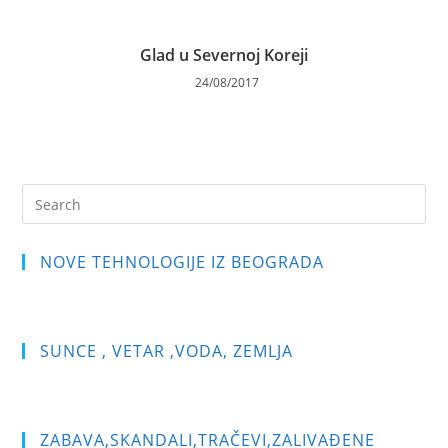
Glad u Severnoj Koreji
24/08/2017
Pre
Es
to
NOVE TEHNOLOGIJE IZ BEOGRADA
clo
the
sea
pan
SUNCE , VETAR ,VODA, ZEMLJA
ZABAVA,SKANDALI,TRAČEVI,ZALIVAĐENE