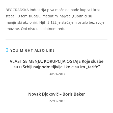
BEOGRADSKA industrija piva može da nađe kupca i kroz
stečaj. U tom slučaju, međutim, najveći gubitnici su
manjinski akcioniri. Njih 5.122 je stečajem ostalo bez svoje
imovine. Oni nisu u isplatnom redu.
YOU MIGHT ALSO LIKE
VLAST SE MENJA, KORUPCIJA OSTAJE Koje službe
su u Srbiji najpodmitljivije i koje su im „tarife“
30/01/2017
Novak Djoković – Boris Beker
22/12/2013