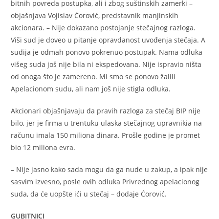
bitnih povreda postupka, ali i zbog suštinskih zamerki –
objašnjava Vojislav Ćorović, predstavnik manjinskih
akcionara. – Nije dokazano postojanje stečajnog razloga.
Viši sud je doveo u pitanje opravdanost uvođenja stečaja. A
sudija je odmah ponovo pokrenuo postupak. Nama odluka
višeg suda još nije bila ni ekspedovana. Nije ispravio ništa
od onoga što je zamereno. Mi smo se ponovo žalili
Apelacionom sudu, ali nam još nije stigla odluka.
Akcionari objašnjavaju da pravih razloga za stečaj BIP nije
bilo, jer je firma u trentuku ulaska stečajnog upravnikia na
računu imala 150 miliona dinara. Prošle godine je promet
bio 12 miliona evra.
– Nije jasno kako sada mogu da ga nude u zakup, a ipak nije
sasvim izvesno, posle ovih odluka Privrednog apelacionog
suda, da će uopšte ići u stečaj – dodaje Ćorović.
GUBITNICI