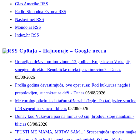
Glas Amerike RSS
Radio Slobodna Evropa RSS
Naslovi.net RSS
Mondo.rs RSS
Index.hr RSS
Србија – Најновије – Google вести
Upravljao državnom imovinom 13 godina: Ko je Jovan Vorkapić,
smenjeni direktor Republičke direkcije za imovinu? - Danas
05/08/2026
Prošla godina devastirajuća, ove opet suša: Rod kukuruza negde i
prepolovljen, suncokret se drži - Danas
05/08/2026
Meteorolog otkrio kada tačno stiže zahlađenje: Do tad jezive vrućine
i 48 stepeni na suncu - blic.rs
05/08/2026
Dunav kod Vukovara pao na minus 60 cm, brodovi stoje nasukani -
blic.rs
05/08/2026
"PUSTI ME MAMA, MRTAV SAM..." Srceparajuća ispovest majke
našeg muzičara koji je poginuo u saobraćajci: Svi un - Kurir