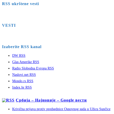
RSS ukrštene vesti
VESTI
Izaberite RSS kanal
DW RSS
Glas Amerike RSS
Radio Slobodna Evropa RSS
Naslovi.net RSS
Mondo.rs RSS
Index.hr RSS
Србија – Најновије – Google вести
Krivična prijava protiv predsednice Osnovnog suda u Užicu Sunčice