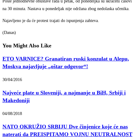
Posle jednodnevne obustave rada u petak, od ponedeljka su skraćeni časovi
na 30 minuta. Nastava u ponedeljak nije održana zbog nedolaska učenika.
Najavljeno je da će protest trajati do ispunjenja zahteva.
(Danas)
You Might Also Like
ETO VARNICE? Granatiran ruski konzulat u Alepu,
Moskva najavljuje „oštar odgovor“!
30/04/2016
Najveće plate u Sloveniji, a najmanje u BiH, Srbiji i
Makedoniji
04/08/2018
NATO OKRUŽIO SRBIJU Dve činjenice koje će nas
naterati da PREISPITAMO VOJNU NEUTRALNOST