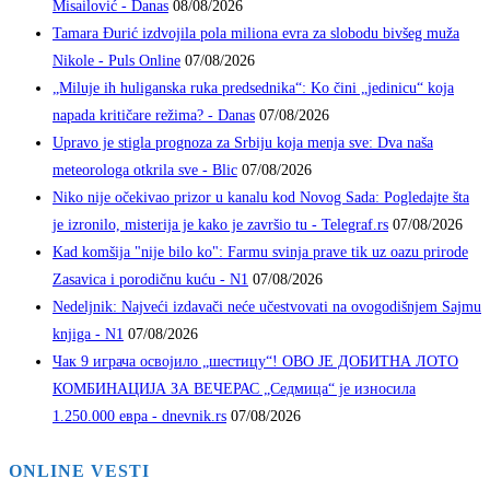
Misailović - Danas
08/08/2026
Tamara Đurić izdvojila pola miliona evra za slobodu bivšeg muža
Nikole - Puls Online
07/08/2026
„Miluje ih huliganska ruka predsednika“: Ko čini „jedinicu“ koja
napada kritičare režima? - Danas
07/08/2026
Upravo je stigla prognoza za Srbiju koja menja sve: Dva naša
meteorologa otkrila sve - Blic
07/08/2026
Niko nije očekivao prizor u kanalu kod Novog Sada: Pogledajte šta
je izronilo, misterija je kako je završio tu - Telegraf.rs
07/08/2026
Kad komšija "nije bilo ko": Farmu svinja prave tik uz oazu prirode
Zasavica i porodičnu kuću - N1
07/08/2026
Nedeljnik: Najveći izdavači neće učestvovati na ovogodišnjem Sajmu
knjiga - N1
07/08/2026
Чак 9 играча освојило „шестицу“! ОВО ЈЕ ДОБИТНА ЛОТО
КОМБИНАЦИЈА ЗА ВЕЧЕРАС „Седмица“ је износила
1.250.000 евра - dnevnik.rs
07/08/2026
ONLINE VESTI