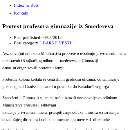
Index.hr RSS
Kontakt
Protest profesora gimnazije iz Smedereva
Post published:
04/03/2015
Post category:
UDARNE VESTI
Nezadovoljni odlukom Ministarstva prosvete o uvođenju privremenih mera,
predstavnici štrajkačkog odbora u smederevskoj Gimnaziji
danas su organizovali protestnu šetnju.
Protestna kolona kretala se centralnim gradskim ulicama, od Gimnazije
prema zgradi Gradske uprave i u povratku do Karađorđevog trga.
Zaposleni u Gimnaziji su na taj način izrazili nezadovoljstvo odlukom
Ministarstva prosvete i zahtevaju
ukidanje privremenih mera, preispitivanje odluke ministra o razrešenju
dosadašnjeg direktora i odluke o imenovanju nove v.d. direktorke.