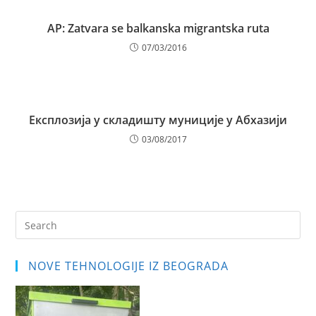
AP: Zatvara se balkanska migrantska ruta
07/03/2016
Експлозија у складишту муниције у Абхазији
03/08/2017
Pre
Es
to
NOVE TEHNOLOGIJE IZ BEOGRADA
clo
the
sea