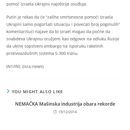
pomoć Izraela Ukrajini najoštrije osuđuje.
Putin je rekao da će “zalihe smrtonosne pomoći Izraela
Ukrajini samo pogoršati situaciju i povećati broj poginulih”
komentarišući najave da bi Izrael mogao da počne da
snabdeva Ukrajinu oružjem, kao odgovor na odluku Rusije
da ukine sopstveni embargo na isporuku raketnih
protivvazdušnih sistema S-300 Iranu.
(N1/IN) (isra-news)
YOU MIGHT ALSO LIKE
NEMAČKA Mašinska industrija obara rekorde
19/12/2014