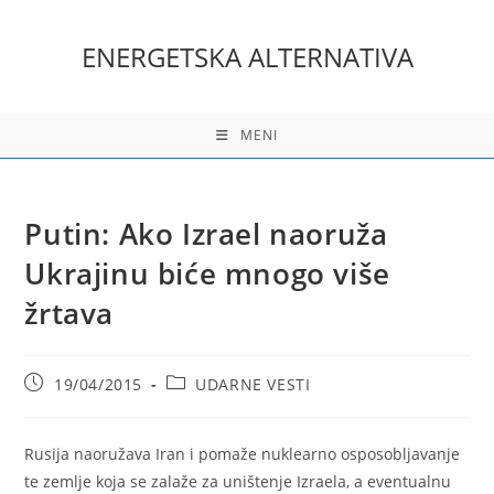
Skip
to
ENERGETSKA ALTERNATIVA
content
MENI
Putin: Ako Izrael naoruža
Ukrajinu biće mnogo više
žrtava
Post
Post
19/04/2015
UDARNE VESTI
published:
category:
Rusija naoružava Iran i pomaže nuklearno osposobljavanje
te zemlje koja se zalaže za uništenje Izraela, a eventualnu