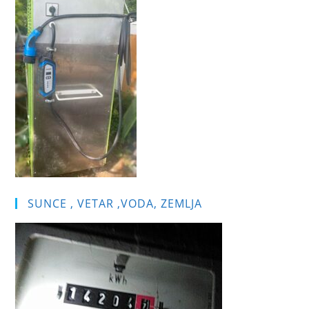
pan
SUNCE , VETAR ,VODA, ZEMLJA