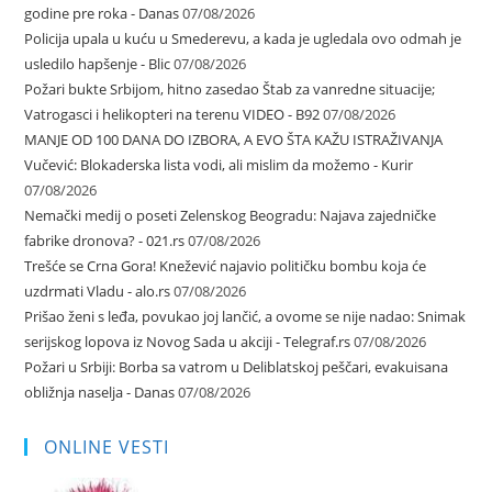
godine pre roka - Danas
07/08/2026
Policija upala u kuću u Smederevu, a kada je ugledala ovo odmah je
usledilo hapšenje - Blic
07/08/2026
Požari bukte Srbijom, hitno zasedao Štab za vanredne situacije;
Vatrogasci i helikopteri na terenu VIDEO - B92
07/08/2026
MANJE OD 100 DANA DO IZBORA, A EVO ŠTA KAŽU ISTRAŽIVANJA
Vučević: Blokaderska lista vodi, ali mislim da možemo - Kurir
07/08/2026
Nemački medij o poseti Zelenskog Beogradu: Najava zajedničke
fabrike dronova? - 021.rs
07/08/2026
Trešće se Crna Gora! Knežević najavio političku bombu koja će
uzdrmati Vladu - alo.rs
07/08/2026
Prišao ženi s leđa, povukao joj lančić, a ovome se nije nadao: Snimak
serijskog lopova iz Novog Sada u akciji - Telegraf.rs
07/08/2026
Požari u Srbiji: Borba sa vatrom u Deliblatskoj peščari, evakuisana
obližnja naselja - Danas
07/08/2026
ONLINE VESTI