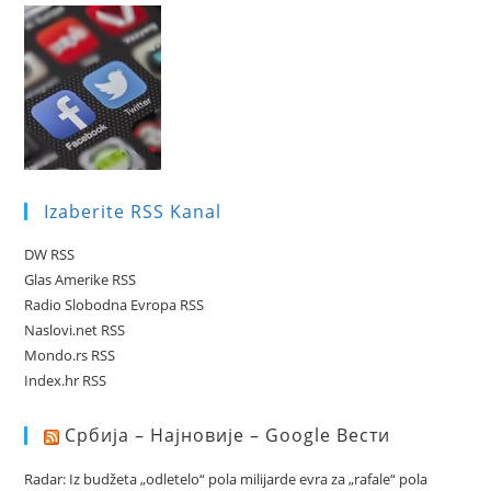
Izaberite RSS Kanal
DW RSS
Glas Amerike RSS
Radio Slobodna Evropa RSS
Naslovi.net RSS
Mondo.rs RSS
Index.hr RSS
Србија – Најновије – Google Вести
Radar: Iz budžeta „odletelo“ pola milijarde evra za „rafale“ pola