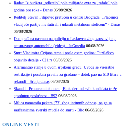
Radar: Iz budžeta „odletelo“ pola milijarde evra za „rafale“ pola
godine pre roka - Danas
06/08/2026
Reditelj Stevan Filipović pretučen u centru Beograda: „Plaćenici
vladajuće partije me šutirali i udarali metalnom stolicom“ - Danas
06/08/2026
Deo građana nasrnuo na policiju u Leskovcu zbog zaustavljanja
neispravnog automobila (video) - JuGmedia
06/08/2026
Smrt Vladimira Cvijana tema i posle osam godina: Tuzilaštvo
objavilo detalje - 021.rs
06/08/2026
Alarmantno stanje u ovom srpskom gradu: Uvode se višesatne
restrikcije i posebna pravila za građane – dotok pao na 610 litara u
sekundi - Srbija danas
06/08/2026
Skandal: Procureo dokument; Blokaderi od svih kandidata traže
apsolutnu poslušnost - B92
06/08/2026
Milica namamila pekara (73) zbog intimnih odnosa, pa ga sa
saučesnicima zverski mučila do smrti - Blic
06/08/2026
ONLINE VESTI