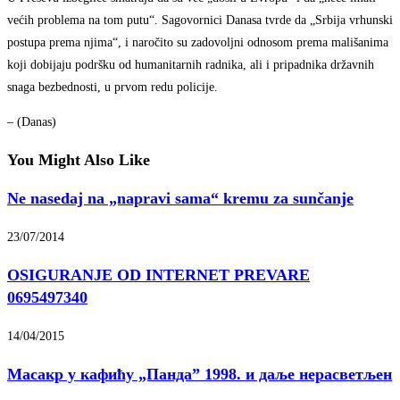
većih problema na tom putu“. Sagovornici Danasa tvrde da „Srbija vrhunski
postupa prema njima“, i naročito su zadovoljni odnosom prema mališanima
koji dobijaju podršku od humanitarnih radnika, ali i pripadnika državnih
snaga bezbednosti, u prvom redu policije.
– (Danas)
You Might Also Like
Ne nasedaj na „napravi sama“ kremu za sunčanje
23/07/2014
OSIGURANJE OD INTERNET PREVARE
0695497340
14/04/2015
Масакр у кафићу „Панда” 1998. и даље нерасветљен