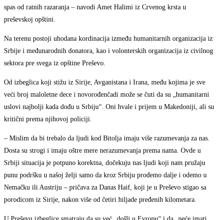
spas od ratnih razaranja – navodi Amet Halimi iz Crvenog krsta u
preševskoj opštini.
Na terenu postoji uhodana kordinacija između humanitarnih organizacija iz
Srbije i međunarodnih donatora, kao i volonterskih organizacija iz civilnog
sektora pre svega iz opštine Preševo.
Od izbeglica koji stižu iz Sirije, Avganistana i Irana, među kojima je sve
veći broj maloletne dece i novorođenčadi može se čuti da su „humanitarni
uslovi najbolji kada dođu u Srbiju“. Oni hvale i prijem u Makedoniji, ali su
kritični prema njihovoj policiji.
– Mislim da bi trebalo da ljudi kod Bitolja imaju više razumevanja za nas.
Dosta su strogi i imaju oštre mere nerazumevanja prema nama. Ovde u
Srbiji situacija je potpuno korektna, dočekuju nas ljudi koji nam pružaju
punu podršku u našoj želji samo da kroz Srbiju prođemo dalje i odemo u
Nemačku ili Austriju – pričava za Danas Haif, koji je u Preševo stigao sa
porodicom iz Sirije, nakon više od četiri hiljade pređenih kilometara.
U Preševu izbeglice smatraju da su već „došli u Evropu“ i da „neće imati