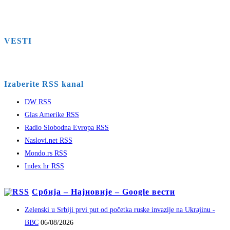
VESTI
Izaberite RSS kanal
DW RSS
Glas Amerike RSS
Radio Slobodna Evropa RSS
Naslovi.net RSS
Mondo.rs RSS
Index.hr RSS
Србија – Најновије – Google вести
Zelenski u Srbiji prvi put od početka ruske invazije na Ukrajinu -
BBC
06/08/2026