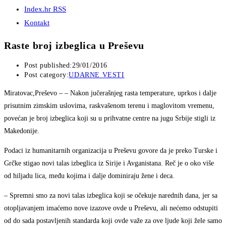
Index.hr RSS
Kontakt
Raste broj izbeglica u Preševu
Post published:
29/01/2016
Post category:
UDARNE VESTI
Miratovac,Preševo
– – Nakon jučerašnjeg rasta temperature, uprkos i dalje
prisutnim zimskim uslovima, raskvašenom terenu i maglovitom vremenu,
povećan je broj izbeglica koji su u prihvatne centre na jugu Srbije stigli iz
Makedonije.
Podaci iz humanitarnih organizacija u Preševu govore da je preko Turske i
Grčke stigao novi talas izbeglica iz Sirije i Avganistana. Reč je o oko više
od hiljadu lica, među kojima i dalje dominiraju žene i deca.
– Spremni smo za novi talas izbeglica koji se očekuje narednih dana, jer sa
otopljavanjem imaćemo nove izazove ovde u Preševu, ali nećemo odstupiti
od do sada postavljenih standarda koji ovde važe za ove ljude koji žele samo