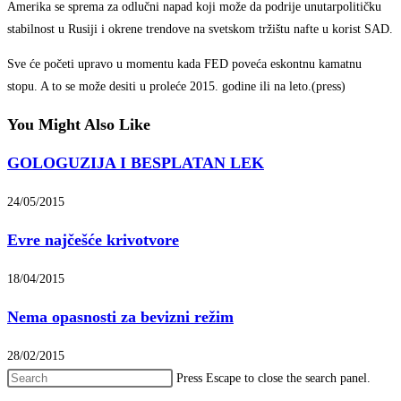
Amerika se sprema za odlučni napad koji može da podrije unutarpolitičku
stabilnost u Rusiji i okrene trendove na svetskom tržištu nafte u korist SAD.
Sve će početi upravo u momentu kada FED poveća eskontnu kamatnu
stopu. A to se može desiti u proleće 2015. godine ili na leto.(press)
You Might Also Like
GOLOGUZIJA I BESPLATAN LEK
24/05/2015
Evre najčešće krivotvore
18/04/2015
Nema opasnosti za bevizni režim
28/02/2015
Press Escape to close the search panel.