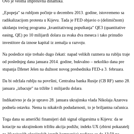
Ovo je veoma impresivna dinamika.
„Epopeja“ sa rubljom počinje u decembru 2013. godine, istovremeno sa
radikalizacijom protesta u Kijevu. Tada je FED objavio o (delimičnom)
ukidanju trećeg programa „kvantitativnog popuštanja“ QE3 (quantitative
easing, QE) po 10 milijardi dolara za svaka dva
meseca
i tako prinudio
investitore da iznose kapital iz zemalja u razvoju.
Na posledice nije trebalo dugo čekati: napad velikih razmera na rublju traje
od poslednjeg dana januara 2014. godine, bukvalno – nekoliko dana pre
stupanja Dženet Jelen na dužnost novog predsednika FED-a 3. februara.
Da bi održala rublju na površini, Centralna banka Rusije (CB RF) samo 28.
januara „izbacuje“ na tržište 1 milijardu dolara.
Indikativno je da je upravo 28. januara ukrajinska vlada Nikolaja Azarova
podnela ostavku. Nema tu nikakvih podudarnosti, to je briljantna računica.
Toga dana su američki finansijeri dali signal oligarsima u Kijevu: da se
kotacije na ukrajinskom tržištu akcija podižu; indeks UX (zbirni pokazatelj