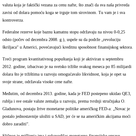
valuta koja je faktički vezana za cenu nafte, što znači da sva naša privreda
zavisi od dolara pomoću koga se trguje tom sirovinom. Tu vam je i sva
kontroverza.
Federalne rezerve koje baznu kamatnu stopu održavaju na nivou 0-0,25
odsto (počev od decembra 2008. g.), uspele su da podrže „revoluciju
škriljaca“ u Americi, povećavajući kreditnu sposobnost finansijskog sektora.
Treći program kvantitativnog popuštanja koji je aktiviran u septembru
2012. godine, izbacivao je na svetsko tržište svakog meseca po 85 milijardi
dolara što je tržištima u razvoju omogućavalo likvidnost, koja je opet sa
svoje strane, održavala visoke cene nafte.
Međutim, od decembra 2013. godine, kada je FED postepeno ukidao QE3,
rublja i sve ostale valute zemalja u razvoju, prema tvrdnji stručnjaka O.
Gladunova, postaju žrtve monetarne politike američkog FED-a: „Novac je
postalo jednostavnije uložiti u SAD, jer će se na američkim akcijama moći
dobro zaraditi“.
Sličnog je mišljenja ima i rukovodilac monetarno-finansijske uprave