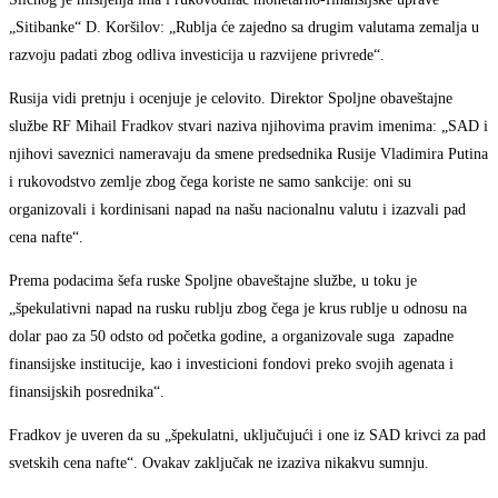
„Sitibanke“ D. Koršilov: „Rublja će zajedno sa drugim valutama zemalja u
razvoju padati zbog odliva investicija u razvijene privrede“.
Rusija vidi pretnju i ocenjuje je celovito. Direktor Spoljne obaveštajne
službe RF Mihail Fradkov stvari naziva njihovima pravim imenima: „SAD i
njihovi saveznici nameravaju da smene predsednika Rusije Vladimira Putina
i rukovodstvo zemlje zbog čega koriste ne samo sankcije: oni su
organizovali i kordinisani napad na našu nacionalnu valutu i izazvali pad
cena nafte“.
Prema podacima šefa ruske Spoljne obaveštajne službe, u toku je
„špekulativni napad na rusku rublju zbog čega je krus rublje u odnosu na
dolar pao za 50 odsto od početka godine, a organizovale suga zapadne
finansijske institucije, kao i investicioni fondovi preko svojih agenata i
finansijskih posrednika“.
Fradkov je uveren da su „špekulatni, uključujući i one iz SAD krivci za pad
svetskih cena nafte“. Ovakav zaključak ne izaziva nikakvu sumnju.