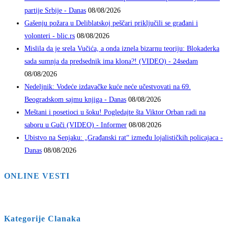
partije Srbije - Danas
08/08/2026
Gašenju požara u Deliblatskoj peščari priključili se građani i
volonteri - blic.rs
08/08/2026
Mislila da je srela Vučića, a onda iznela bizarnu teoriju: Blokaderka
sada sumnja da predsednik ima klona?! (VIDEO) - 24sedam
08/08/2026
Nedeljnik: Vodeće izdavačke kuće neće učestvovati na 69.
Beogradskom sajmu knjiga - Danas
08/08/2026
Meštani i posetioci u šoku! Pogledajte šta Viktor Orban radi na
saboru u Guči (VIDEO) - Informer
08/08/2026
Ubistvo na Senjaku: „Građanski rat“ između lojalističkih policajaca -
Danas
08/08/2026
ONLINE VESTI
Kategorije Clanaka