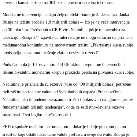
povećati kamatne stope na 364 bazna poena u naredna tri meseca.
Monetarne intervencije ne daju željeni efekt. Samo je 3. decembra Banka
Rusije na tržištu prodala 1,9 milijardi dolara – što je najveća intervencija
od 30. oktobra. Predsednica CB Elvira Nabiulina još je u novembru za
televiziju „Rusija 24″ izjavila da intervencije ne mogu odlučno da promene
međunarodnu konjunkturu na monetarnom tržištu: „Fikrisranje kursa rublje
predstavlja nerazumno trošenje zlatno-deviznih rezervi“.
Podsećamo da je 10. novembra CB RF ukinula regularne intervencije i
fiksnu bivalutnu monetarnu korpu i praktički prešla na plivajući kurs rublje.
Nabiulina je priznala da su rezerve (više od 400 milijardi dolara) potrebne
radi zaštite nacionalne valute od špekulativnih napada. Prema rečima
Nabiuline, ako ih budemo nerazumno trošili i pokušavali da igramo „protiv
fundamentalnih tržišnih tendencija“, onda će se zlatno-devizne rezerve
smanjivati. Ovu logiku je teško osporiti.
FED raspolaže moćnim instrumentom – dolar je i dalje globalno platno
sredstvo koje ostale nacionalne valute pretvara u svoje derivate. Rublja je