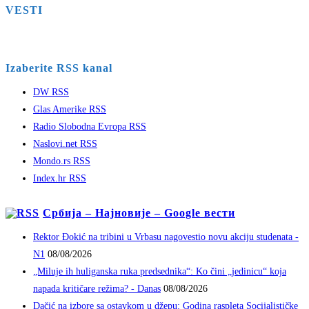
VESTI
Izaberite RSS kanal
DW RSS
Glas Amerike RSS
Radio Slobodna Evropa RSS
Naslovi.net RSS
Mondo.rs RSS
Index.hr RSS
Србија – Најновије – Google вести
Rektor Đokić na tribini u Vrbasu nagovestio novu akciju studenata -
N1
08/08/2026
„Miluje ih huliganska ruka predsednika“: Ko čini „jedinicu“ koja
napada kritičare režima? - Danas
08/08/2026
Dačić na izbore sa ostavkom u džepu: Godina raspleta Socijalističke