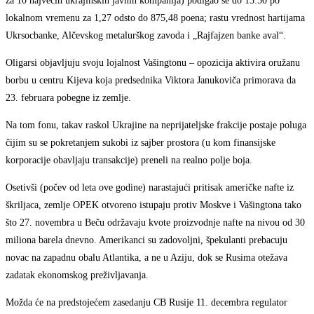
za 10 najvećih ukrajinskih javnih kompanija) podigao se do 13:50 po
lokalnom vremenu za 1,27 odsto do 875,48 poena; rastu vrednost hartijama
Ukrsocbanke, Alčevskog metalurškog zavoda i „Rajfajzen banke aval“.
Oligarsi objavljuju svoju lojalnost Vašingtonu – opozicija aktivira oružanu
borbu u centru Kijeva koja predsednika Viktora Janukoviča primorava da
23. februara pobegne iz zemlje.
Na tom fonu, takav raskol Ukrajine na neprijateljske frakcije postaje poluga
čijim su se pokretanjem sukobi iz sajber prostora (u kom finansijske
korporacije obavljaju transakcije) preneli na realno polje boja.
Osetivši (počev od leta ove godine) narastajući pritisak američke nafte iz
škriljaca, zemlje OPEK otvoreno istupaju protiv Moskve i Vašingtona tako
što 27. novembra u Beču održavaju kvote proizvodnje nafte na nivou od 30
miliona barela dnevno. Amerikanci su zadovoljni, špekulanti prebacuju
novac na zapadnu obalu Atlantika, a ne u Aziju, dok se Rusima otežava
zadatak ekonomskog preživljavanja.
Možda će na predstojećem zasedanju CB Rusije 11. decembra regulator