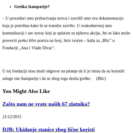
Greška štamparije?
– U proceduri smo prebacivanja novca i završili smo svu dokumentaciju
koja je potrebna kako bi se transfer završio. U svakodnevnoj smo
komunikaciji i sav novac koji je uplaćen za njihovu akciju, što se lako može
proveriti preko šifre poziva na broj, biće vraćen – kažu za „Blic“ u
Fondaciji „Ana i Vlade Divac“.
U toj fondaciji nisu imali odgovor na pitanje da li je istina da su koristili
usluge iste štamparije i da se zbog toga desila greške. (Blic)
You Might Also Like
Zašto nam ne vrate naših 67 zlatnika?
21/12/2015
DJB: Ukidanje stanice zbog lične koristi