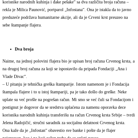
korisnike narodnih kuhinja i đake pešake“ sa dva različita broja računa –
rekla je Milica Paunović, portparol „Infostana“. Ona je istakla da to javno
preduzeće podržava humanitarne akcije, ali da je Crveni krst preuzeo na
sebe štampanje flajera.
Dva broja
Naime, na jednoj polovini flajera bio je upisan broj računa Crvenog krsta, a
na drugoj broj računa za koji se ispostavilo da pripada Fondaciji „Ana i
Vlade Divac“.
– U pitanju je tehnička greška štamparije. Istom namenom je i Fondacija
štampala flajere i to u istoj štampariji, pa je tako došlo do greške. Neke
uplate su već prošle na pogrešan račun. Mi smo se već čuli sa Fondacijom i
postignut je dogovor da se sredstva uplaćena za namenu oporavka dece
korisnika narodnih kuhinja transferišu na račun Crvenog krsta Srbije – tvrdi
Jelena Radojičić, stručni saradnik za socijalnu delatnost Crvenog krsta.
Ona kaže da je „Infostan“ obavestio sve banke i pošte da je flajer