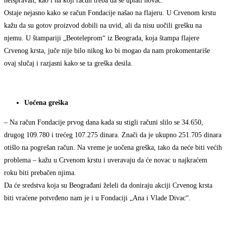
neispravan, kao i na koji račun treba da se uplati novac.
Ostaje nejasno kako se račun Fondacije našao na flajeru. U Crvenom krstu
kažu da su gotov proizvod dobili na uvid, ali da nisu uočili grešku na
njemu. U štampariji „Beoteleprom“ iz Beograda, koja štampa flajere
Crvenog krsta, juče nije bilo nikog ko bi mogao da nam prokomentariše
ovaj slučaj i razjasni kako se ta greška desila.
Uočena greška
– Na račun Fondacije prvog dana kada su stigli računi slilo se 34.650,
drugog 109.780 i trećeg 107.275 dinara. Znači da je ukupno 251.705 dinara
otišlo na pogrešan račun. Na vreme je uočena greška, tako da neće biti većih
problema – kažu u Crvenom krstu i uveravaju da će novac u najkraćem
roku biti prebačen njima.
Da će sredstva koja su Beograđani želeli da doniraju akciji Crvenog krsta
biti vraćene potvrđeno nam je i u Fondaciji „Ana i Vlade Divac“.