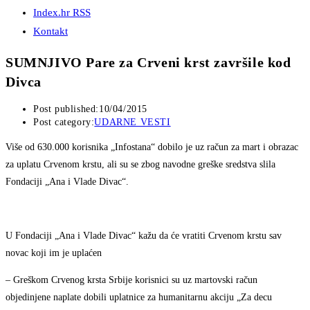
Index.hr RSS
Kontakt
SUMNJIVO Pare za Crveni krst završile kod
Divca
Post published:
10/04/2015
Post category:
UDARNE VESTI
Više od 630.000 korisnika „Infostana“ dobilo je uz račun za mart i obrazac
za uplatu Crvenom krstu, ali su se zbog navodne greške sredstva slila
Fondaciji „Ana i Vlade Divac“.
U Fondaciji „Ana i Vlade Divac“ kažu da će vratiti Crvenom krstu sav
novac koji im je uplaćen
– Greškom Crvenog krsta Srbije korisnici su uz martovski račun
objedinjene naplate dobili uplatnice za humanitarnu akciju „Za decu