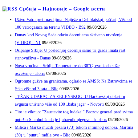
Србија – Најновије – Google вести
Uživo Vatra preti naseljima: Najteže u Deliblatskoj peščari; Više od
100 vatrogasaca na terenu VIDEO - B92
09/08/2026
Dunav kod Novog Sada otkrio decenijama skriveno utvrđenje
(VIDEO) - N1
09/08/2026
Osipanje Srbije: U poslednjoj deceniji samo tri grada imala rast
stanovništva - Danas
09/08/2026
Nova vrućina u Srbiji: Temperature do 38°C, evo kada stiže
osveženje - alo.rs
09/08/2026
Ogromne gužve na granicama, oglasio se AMSS: Na Batrovcima se
čeka više od 3 sata - Blic
09/08/2026
TEŽAK UDARAC ZA ZELENSKOG: U Harkovskoj oblasti u
avgustu uništeno više od 100 „baba jaga“ - Novosti
09/08/2026
Tito je viknuo: "Zaustavite tog ludaka!" Brozov general pred svima
optužio Stambolića da je ljubavnik njegove - kurir.rs
09/08/2026
Milica i Marko mučili pekara (73) tokom intimnog odnosa, Martina
(30) u "puntu" radila ovo - Blic
09/08/2026