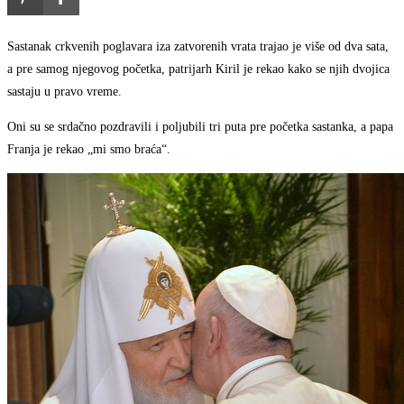
Sastanak crkvenih poglavara iza zatvorenih vrata trajao je više od dva sata,
a pre samog njegovog početka, patrijarh Kiril je rekao kako se njih dvojica
sastaju u pravo vreme.
Oni su se srdačno pozdravili i poljubili tri puta pre početka sastanka, a papa
Franja je rekao „mi smo braća“.