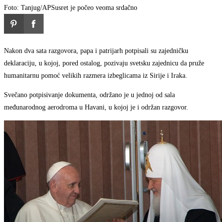
Foto: Tanjug/AP
Susret je počeo veoma srdačno
Nakon dva sata razgovora, papa i patrijarh potpisali su zajedničku
deklaraciju, u kojoj, pored ostalog, pozivaju svetsku zajednicu da pruže
humanitarnu pomoć velikih razmera izbeglicama iz Sirije i Iraka.
Svečano potpisivanje dokumenta, održano je u jednoj od sala
međunarodnog aerodroma u Havani, u kojoj je i održan razgovor.