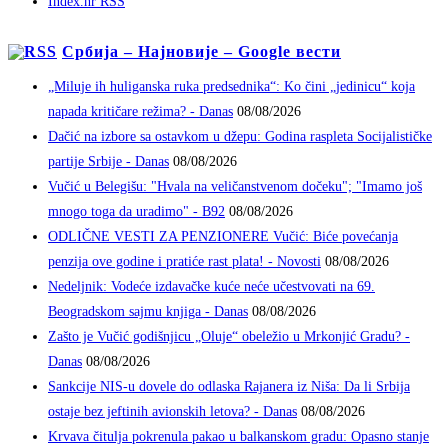
Index.hr RSS
Србија – Најновије – Google вести
„Miluje ih huliganska ruka predsednika“: Ko čini „jedinicu“ koja
napada kritičare režima? - Danas
08/08/2026
Dačić na izbore sa ostavkom u džepu: Godina raspleta Socijalističke
partije Srbije - Danas
08/08/2026
Vučić u Belegišu: "Hvala na veličanstvenom dočeku"; "Imamo još
mnogo toga da uradimo" - B92
08/08/2026
ODLIČNE VESTI ZA PENZIONERE Vučić: Biće povećanja
penzija ove godine i pratiće rast plata! - Novosti
08/08/2026
Nedeljnik: Vodeće izdavačke kuće neće učestvovati na 69.
Beogradskom sajmu knjiga - Danas
08/08/2026
Zašto je Vučić godišnjicu „Oluje“ obeležio u Mrkonjić Gradu? -
Danas
08/08/2026
Sankcije NIS-u dovele do odlaska Rajanera iz Niša: Da li Srbija
ostaje bez jeftinih avionskih letova? - Danas
08/08/2026
Krvava čitulja pokrenula pakao u balkanskom gradu: Opasno stanje