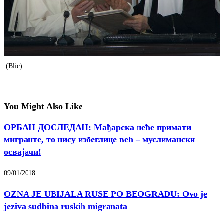
(Blic)
You Might Also Like
ОРБАН ДОСЛЕДАН: Мађарска неће примати
мигранте, то нису избеглице већ – муслимански
освајачи!
09/01/2018
OZNA JE UBIJALA RUSE PO BEOGRADU: Ovo je
jeziva sudbina ruskih migranata