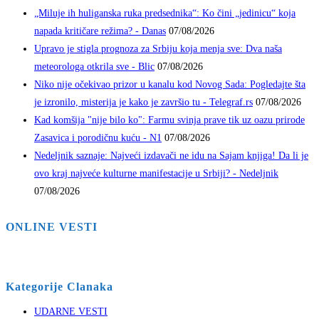
„Miluje ih huliganska ruka predsednika“: Ko čini „jedinicu“ koja
napada kritičare režima? - Danas
07/08/2026
Upravo je stigla prognoza za Srbiju koja menja sve: Dva naša
meteorologa otkrila sve - Blic
07/08/2026
Niko nije očekivao prizor u kanalu kod Novog Sada: Pogledajte šta
je izronilo, misterija je kako je završio tu - Telegraf.rs
07/08/2026
Kad komšija "nije bilo ko": Farmu svinja prave tik uz oazu prirode
Zasavica i porodičnu kuću - N1
07/08/2026
Nedeljnik saznaje: Najveći izdavači ne idu na Sajam knjiga! Da li je
ovo kraj najveće kulturne manifestacije u Srbiji? - Nedeljnik
07/08/2026
ONLINE VESTI
Kategorije Clanaka
UDARNE VESTI