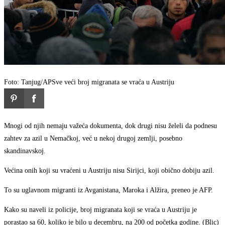
Foto: Tanjug/AP
Sve veći broj migranata se vraća u Austriju
Mnogi od njih nemaju važeća dokumenta, dok drugi nisu želeli da podnesu
zahtev za azil u Nemačkoj, već u nekoj drugoj zemlji, posebno
skandinavskoj.
Većina onih koji su vraćeni u Austriju nisu Sirijci, koji obično dobiju azil.
To su uglavnom migranti iz Avganistana, Maroka i Alžira, preneo je AFP.
Kako su naveli iz policije, broj migranata koji se vraća u Austriju je
porastao sa 60, koliko je bilo u decembru, na 200 od početka godine. (Blic)