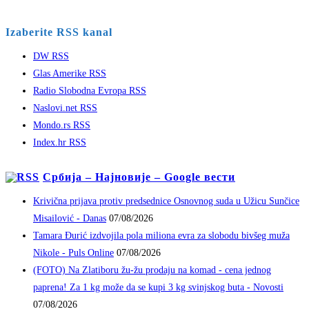
Izaberite RSS kanal
DW RSS
Glas Amerike RSS
Radio Slobodna Evropa RSS
Naslovi.net RSS
Mondo.rs RSS
Index.hr RSS
Србија – Најновије – Google вести
Krivična prijava protiv predsednice Osnovnog suda u Užicu Sunčice
Misailović - Danas
07/08/2026
Tamara Đurić izdvojila pola miliona evra za slobodu bivšeg muža
Nikole - Puls Online
07/08/2026
(FOTO) Na Zlatiboru žu-žu prodaju na komad - cena jednog
paprena! Za 1 kg može da se kupi 3 kg svinjskog buta - Novosti
07/08/2026