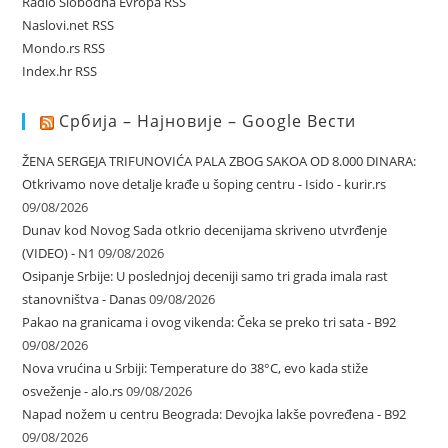
Radio Slobodna Evropa RSS
Naslovi.net RSS
Mondo.rs RSS
Index.hr RSS
Србија – Најновије – Google Вести
ŽENA SERGEJA TRIFUNOVIĆA PALA ZBOG SAKOA OD 8.000 DINARA:
Otkrivamo nove detalje krađe u šoping centru - Isido - kurir.rs
09/08/2026
Dunav kod Novog Sada otkrio decenijama skriveno utvrđenje
(VIDEO) - N1
09/08/2026
Osipanje Srbije: U poslednjoj deceniji samo tri grada imala rast
stanovništva - Danas
09/08/2026
Pakao na granicama i ovog vikenda: Čeka se preko tri sata - B92
09/08/2026
Nova vrućina u Srbiji: Temperature do 38°C, evo kada stiže
osveženje - alo.rs
09/08/2026
Napad nožem u centru Beograda: Devojka lakše povređena - B92
09/08/2026