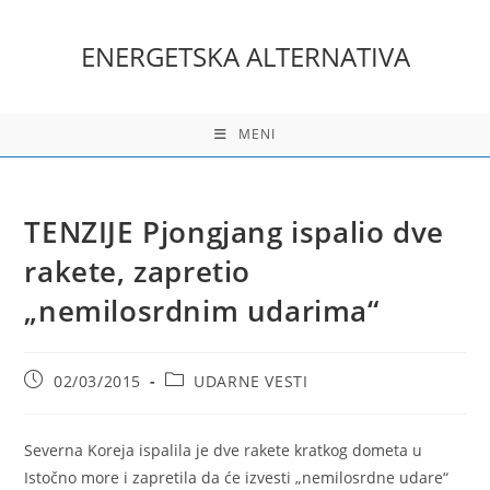
Skip
to
ENERGETSKA ALTERNATIVA
content
MENI
TENZIJE Pjongjang ispalio dve
rakete, zapretio
„nemilosrdnim udarima“
Post
Post
02/03/2015
UDARNE VESTI
published:
category:
Severna Koreja ispalila je dve rakete kratkog dometa u
Istočno more i zapretila da će izvesti „nemilosrdne udare“