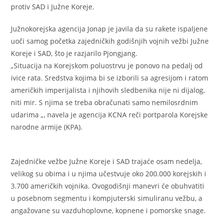
protiv SAD i Južne Koreje.
Južnokorejska agencija Jonap je javila da su rakete ispaljene
uoči samog početka zajedničkih godišnjih vojnih vežbi Južne
Koreje i SAD, što je razjarilo Pjongjang.
„Situacija na Korejskom poluostrvu je ponovo na pedalj od
ivice rata. Sredstva kojima bi se izborili sa agresijom i ratom
američkih imperijalista i njihovih sledbenika nije ni dijalog,
niti mir. S njima se treba obračunati samo nemilosrdnim
udarima „, navela je agencija KCNA reči portparola Korejske
narodne armije (KPA).
Zajedničke vežbe Južne Koreje i SAD trajaće osam nedelja,
velikog su obima i u njima učestvuje oko 200.000 korejskih i
3.700 američkih vojnika. Ovogodišnji manevri će obuhvatiti
u posebnom segmentu i kompjuterski simuliranu vežbu, a
angažovane su vazduhoplovne, kopnene i pomorske snage.