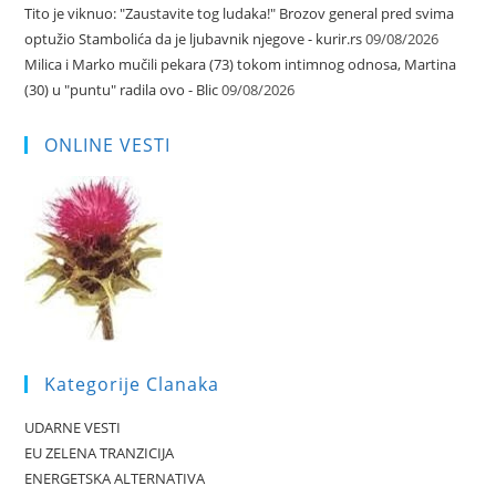
Tito je viknuo: "Zaustavite tog ludaka!" Brozov general pred svima
optužio Stambolića da je ljubavnik njegove - kurir.rs
09/08/2026
Milica i Marko mučili pekara (73) tokom intimnog odnosa, Martina
(30) u "puntu" radila ovo - Blic
09/08/2026
ONLINE VESTI
Kategorije Clanaka
UDARNE VESTI
EU ZELENA TRANZICIJA
ENERGETSKA ALTERNATIVA