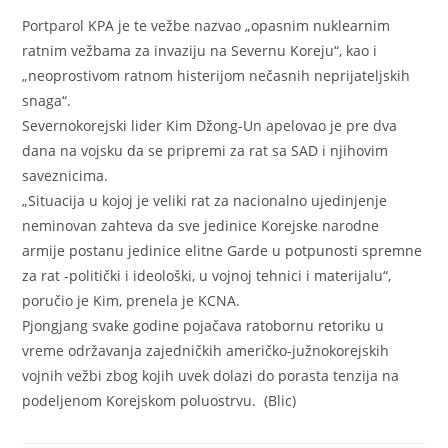
Portparol KPA je te vežbe nazvao „opasnim nuklearnim
ratnim vežbama za invaziju na Severnu Koreju“, kao i
„neoprostivom ratnom histerijom nečasnih neprijateljskih
snaga“.
Severnokorejski lider Kim Džong-Un apelovao je pre dva
dana na vojsku da se pripremi za rat sa SAD i njihovim
saveznicima.
„Situacija u kojoj je veliki rat za nacionalno ujedinjenje
neminovan zahteva da sve jedinice Korejske narodne
armije postanu jedinice elitne Garde u potpunosti spremne
za rat -politički i ideološki, u vojnoj tehnici i materijalu“,
poručio je Kim, prenela je KCNA.
Pjongjang svake godine pojačava ratobornu retoriku u
vreme održavanja zajedničkih američko-južnokorejskih
vojnih vežbi zbog kojih uvek dolazi do porasta tenzija na
podeljenom Korejskom poluostrvu. (Blic)