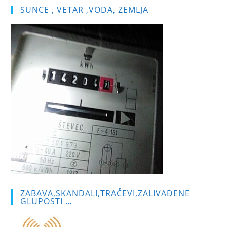
SUNCE , VETAR ,VODA, ZEMLJA
ZABAVA,SKANDALI,TRAČEVI,ZALIVAĐENE
GLUPOSTI …