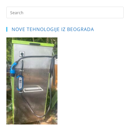
Pre
Es
to
NOVE TEHNOLOGIJE IZ BEOGRADA
clo
the
sea
pan