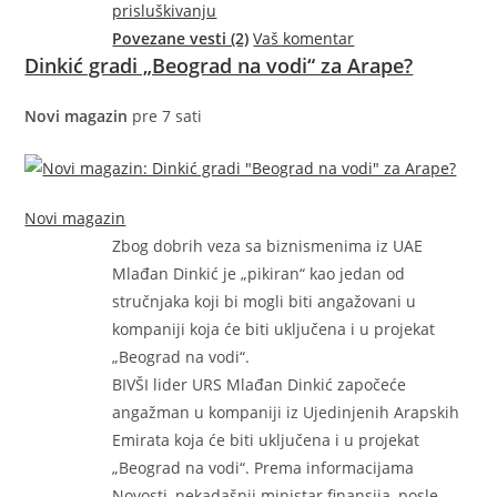
prisluškivanju
Povezane vesti (2)
Vaš komentar
Dinkić gradi „Beograd na vodi“ za Arape?
Novi magazin
pre 7 sati
Novi magazin
Zbog dobrih veza sa biznismenima iz UAE
Mlađan Dinkić je „pikiran“ kao jedan od
stručnjaka koji bi mogli biti angažovani u
kompaniji koja će biti uključena i u projekat
„Beograd na vodi“.
BIVŠI lider URS Mlađan Dinkić započeće
angažman u kompaniji iz Ujedinjenih Arapskih
Emirata koja će biti uključena i u projekat
„Beograd na vodi“. Prema informacijama
Novosti, nekadašnji ministar finansija, posle