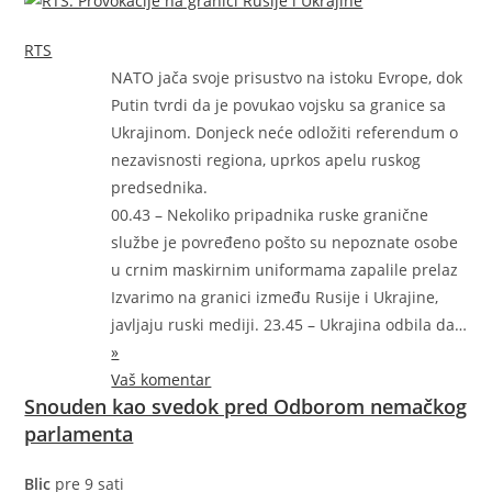
RTS
NATO jača svoje prisustvo na istoku Evrope, dok
Putin tvrdi da je povukao vojsku sa granice sa
Ukrajinom. Donjeck neće odložiti referendum o
nezavisnosti regiona, uprkos apelu ruskog
predsednika.
00.43 – Nekoliko pripadnika ruske granične
službe je povređeno pošto su nepoznate osobe
u crnim maskirnim uniformama zapalile prelaz
Izvarimo na granici između Rusije i Ukrajine,
javljaju ruski mediji. 23.45 – Ukrajina odbila
da…
»
Vaš komentar
Snouden kao svedok pred Odborom nemačkog
parlamenta
Blic
pre 9 sati