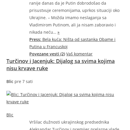
ranije danas da je Putin dobrodošao da
prisustvuje ceremonijama, uprkos situaciji oko
Ukrajine. – Možda imamo neslaganja sa
Vladimirom Putinom, ali ja nisam zaboravio i
nikada
neću…
»
Press:
Bela kuća: Ništa od sastanka Obame i
Putina u Francuskoj
Povezane vesti (2)
Vaš komentar
Turčinov i Jacenjuk: Dijalog sa svima kojima
nisu krvave ruke
Blic
pre 7 sati
Blic
Vršilac dužnosti ukrajinskog predsednika
Aleksandar Turčinov i premijer prelazne vlade