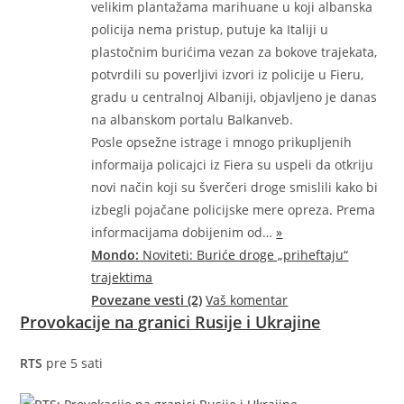
velikim plantažama marihuane u koji albanska
policija nema pristup, putuje ka Italiji u
plastočnim burićima vezan za bokove trajekata,
potvrdili su poverljivi izvori iz policije u Fieru,
gradu u centralnoj Albaniji, objavljeno je danas
na albanskom portalu Balkanveb.
Posle opsežne istrage i mnogo prikupljenih
informaija policajci iz Fiera su uspeli da otkriju
novi način koji su šverčeri droge smislili kako bi
izbegli pojačane policijske mere opreza. Prema
informacijama dobijenim
od…
»
Mondo:
Noviteti: Buriće droge „priheftaju“
trajektima
Povezane vesti (2)
Vaš komentar
Provokacije na granici Rusije i Ukrajine
RTS
pre 5 sati