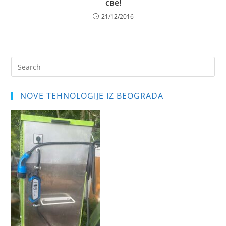
све!
21/12/2016
Pre
Es
to
NOVE TEHNOLOGIJE IZ BEOGRADA
clo
the
sea
pan