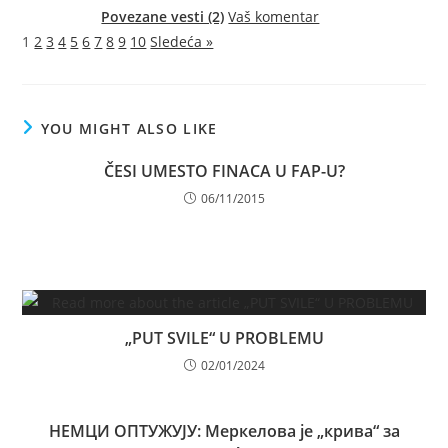
Povezane vesti (2)
Vaš komentar
1
2
3
4
5
6
7
8
9
10
Sledeća »
YOU MIGHT ALSO LIKE
ČESI UMESTO FINACA U FAP-U?
06/11/2015
„PUT SVILE“ U PROBLEMU
02/01/2024
НЕМЦИ ОПТУЖУЈУ: Меркелова је „крива“ за