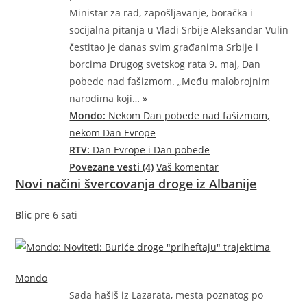
Ministar za rad, zapošljavanje, boračka i
socijalna pitanja u Vladi Srbije Aleksandar Vulin
čestitao je danas svim građanima Srbije i
borcima Drugog svetskog rata 9. maj, Dan
pobede nad fašizmom. „Među malobrojnim
narodima
koji…
»
Mondo:
Nekom Dan pobede nad fašizmom,
nekom Dan Evrope
RTV:
Dan Evrope i Dan pobede
Povezane vesti (4)
Vaš komentar
Novi načini švercovanja droge iz Albanije
Blic
pre 6 sati
Mondo
Sada hašiš iz Lazarata, mesta poznatog po