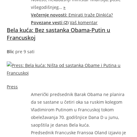
višegodišnjeg…
»
Večernje novosti:
Emirati traže Dinkića?
Povezane vesti (2)
Vaš komentar
Bela kuća: Bez sastanka Obama-Putin u
Francuskoj
Blic
pre 9 sati
Press
Američki predsednik Barak Obama ne planira
da se sastane u četiri oka sa ruskim kolegom
Vladimirom Putinom u Francuskoj tokom
obeležavanja 70. godišnjice Dana D u junu,
saopštila je danas Bela kuća.
Predsednik Francuske Fransoa Oland izjavio je