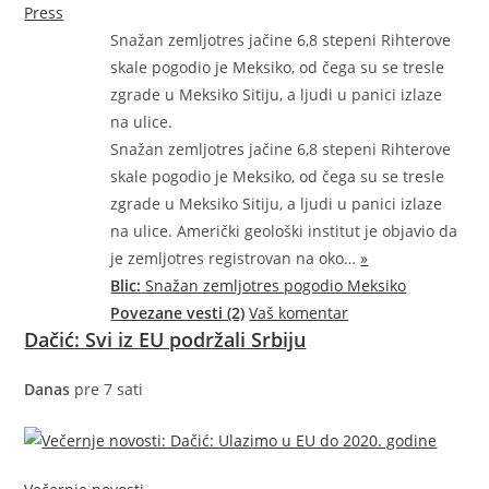
Press
Snažan zemljotres jačine 6,8 stepeni Rihterove
skale pogodio je Meksiko, od čega su se tresle
zgrade u Meksiko Sitiju, a ljudi u panici izlaze
na ulice.
Snažan zemljotres jačine 6,8 stepeni Rihterove
skale pogodio je Meksiko, od čega su se tresle
zgrade u Meksiko Sitiju, a ljudi u panici izlaze
na ulice. Američki geološki institut je objavio da
je zemljotres registrovan na
oko…
»
Blic:
Snažan zemljotres pogodio Meksiko
Povezane vesti (2)
Vaš komentar
Dačić: Svi iz EU podržali Srbiju
Danas
pre 7 sati