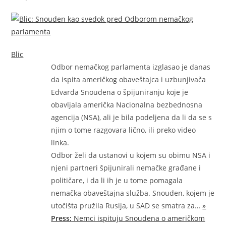
Blic
Odbor nemačkog parlamenta izglasao je danas
da ispita američkog obaveštajca i uzbunjivača
Edvarda Snoudena o špijuniranju koje je
obavljala američka Nacionalna bezbednosna
agencija (NSA), ali je bila podeljena da li da se s
njim o tome razgovara lično, ili preko video
linka.
Odbor želi da ustanovi u kojem su obimu NSA i
njeni partneri špijunirali nemačke građane i
političare, i da li ih je u tome pomagala
nemačka obaveštajna služba. Snouden, kojem je
utočišta pružila Rusija, u SAD se smatra
za…
»
Press:
Nemci ispituju Snoudena o američkom