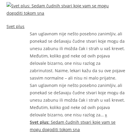
Svet plus
San uglavnom nije nešto posebno zanimljiv, ali
ponekad se dešavaju čudne stvari koje mogu da
unesu zabunu ili možda čak i strah u vaš krevet.
Međutim, koliko god neke od ovih pojava
delovale bizarno, one nisu razlog za
zabrinutost. Naime, lekari kažu da su ove pojave
sasvim normalne – ali nisu ni malo prijatne.
San uglavnom nije nešto posebno zanimljiv, ali
ponekad se dešavaju čudne stvari koje mogu da
unesu zabunu ili možda čak i strah u vaš krevet.
Međutim, koliko god neke od ovih pojava
delovale bizarno, one nisu razlog
za…
»
Svet plus:
Sedam čudnih stvari koje vam se
mogu dogoditi tokom sna