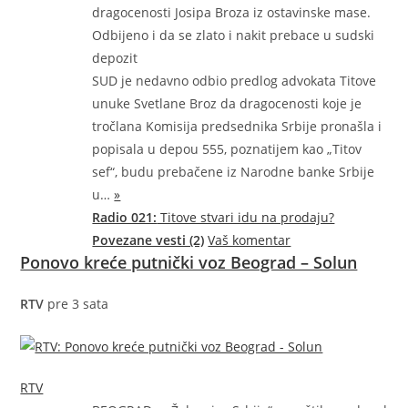
dragocenosti Josipa Broza iz ostavinske mase.
Odbijeno i da se zlato i nakit prebace u sudski
depozit
SUD je nedavno odbio predlog advokata Titove
unuke Svetlane Broz da dragocenosti koje je
tročlana Komisija predsednika Srbije pronašla i
popisala u depou 555, poznatijem kao „Titov
sef“, budu prebačene iz Narodne banke Srbije
u…
»
Radio 021:
Titove stvari idu na prodaju?
Povezane vesti (2)
Vaš komentar
Ponovo kreće putnički voz Beograd – Solun
RTV
pre 3 sata
RTV