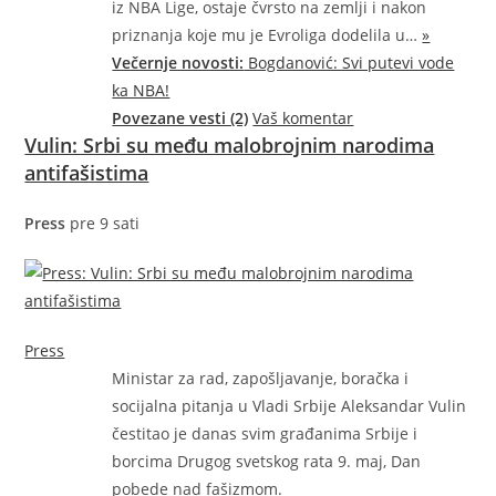
iz NBA Lige, ostaje čvrsto na zemlji i nakon
priznanja koje mu je Evroliga dodelila
u…
»
Večernje novosti:
Bogdanović: Svi putevi vode
ka NBA!
Povezane vesti (2)
Vaš komentar
Vulin: Srbi su među malobrojnim narodima
antifašistima
Press
pre 9 sati
Press
Ministar za rad, zapošljavanje, boračka i
socijalna pitanja u Vladi Srbije Aleksandar Vulin
čestitao je danas svim građanima Srbije i
borcima Drugog svetskog rata 9. maj, Dan
pobede nad fašizmom.