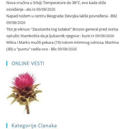
Nova vrućina u Srbiji: Temperature do 38°C, evo kada stiže
osveženje - alo.rs
09/08/2026
Napad nožem u centru Beograda: Devojka lakše povređena - B92
09/08/2026
Tito je viknuo: "Zaustavite tog ludaka!" Brozov general pred svima
optužio Stambolića da je ljubavnik njegove - kurir.rs
09/08/2026
Milica i Marko mučili pekara (73) tokom intimnog odnosa, Martina
(30) u "puntu" radila ovo - Blic
09/08/2026
ONLINE VESTI
Kategorije Clanaka