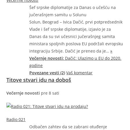
Večernje novosti
Šef srpske diplomatije za Danas o učešću na
jučerašnjem samitu u Solunu
Solun, Beograd – Ivica Dačić, prvi potpredsednik
Vlade i šef srpske diplomatije, izjavio je za
Danas da su svi učesnici jučerašnjeg samita
ministara spoljnih poslova EU podržali evropsku
integraciju Srbije. Dačić je preneo da
je…
»
Večernje novosti:
Dačić: Ulazimo u EU do 2020.
godine
Povezane vesti (2)
Vaš komentar
Titove stvari idu na doboš
Večernje novosti
pre 8 sati
Radio 021
Odbačen zahtev da se zabrani otuđenje