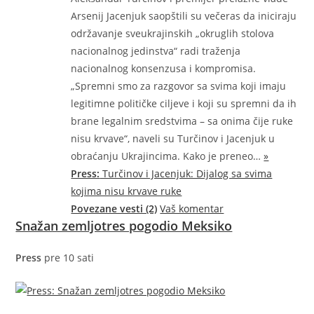
Arsenij Jacenjuk saopštili su večeras da iniciraju
održavanje sveukrajinskih „okruglih stolova
nacionalnog jedinstva“ radi traženja
nacionalnog konsenzusa i kompromisa.
„Spremni smo za razgovor sa svima koji imaju
legitimne političke ciljeve i koji su spremni da ih
brane legalnim sredstvima – sa onima čije ruke
nisu krvave“, naveli su Turčinov i Jacenjuk u
obraćanju Ukrajincima. Kako je
preneo…
»
Press:
Turčinov i Jacenjuk: Dijalog sa svima
kojima nisu krvave ruke
Povezane vesti (2)
Vaš komentar
Snažan zemljotres pogodio Meksiko
Press
pre 10 sati