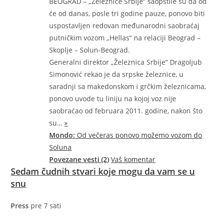
BEOGRAD – „Železnice Srbije“ saopštile su da od
će od danas, posle tri godine pauze, ponovo biti
uspostavljen redovan međunarodni saobraćaj
putničkim vozom „Hellas“ na relaciji Beograd –
Skoplje – Solun-Beograd.
Generalni direktor „Železnica Srbije“ Dragoljub
Simonović rekao je da srpske železnice, u
saradnji sa makedonskom i grčkim železnicama,
ponovo uvode tu liniju na kojoj voz nije
saobraćao od februara 2011. godine, nakon što
su…
»
Mondo:
Od večeras ponovo možemo vozom do
Soluna
Povezane vesti (2)
Vaš komentar
Sedam čudnih stvari koje mogu da vam se u
snu
Press
pre 7 sati