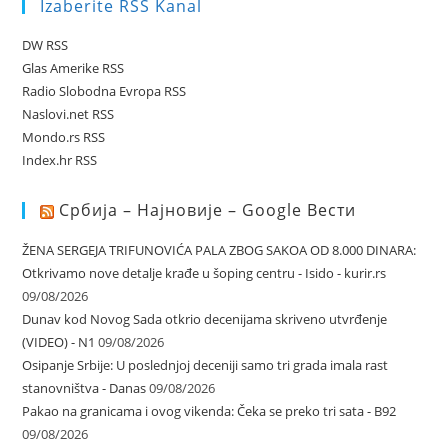
Izaberite RSS Kanal
DW RSS
Glas Amerike RSS
Radio Slobodna Evropa RSS
Naslovi.net RSS
Mondo.rs RSS
Index.hr RSS
Србија – Најновије – Google Вести
ŽENA SERGEJA TRIFUNOVIĆA PALA ZBOG SAKOA OD 8.000 DINARA:
Otkrivamo nove detalje krađe u šoping centru - Isido - kurir.rs
09/08/2026
Dunav kod Novog Sada otkrio decenijama skriveno utvrđenje
(VIDEO) - N1
09/08/2026
Osipanje Srbije: U poslednjoj deceniji samo tri grada imala rast
stanovništva - Danas
09/08/2026
Pakao na granicama i ovog vikenda: Čeka se preko tri sata - B92
09/08/2026