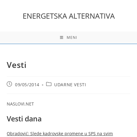
Skip
to
ENERGETSKA ALTERNATIVA
content
MENI
Vesti
Post
Post
09/05/2014
UDARNE VESTI
published:
category:
NASLOVI.NET
Vesti dana
Obradović: Slede kadrovske promene u SPS na svim