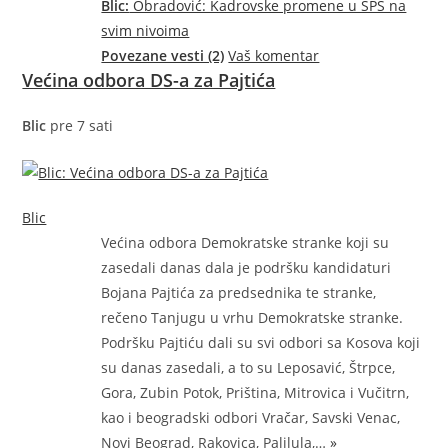
Blic:
Obradović: Kadrovske promene u SPS na
svim nivoima
Povezane vesti (2)
Vaš komentar
Većina odbora DS-a za Pajtića
Blic
pre 7 sati
Blic
Većina odbora Demokratske stranke koji su
zasedali danas dala je podršku kandidaturi
Bojana Pajtića za predsednika te stranke,
rečeno Tanjugu u vrhu Demokratske stranke.
Podršku Pajtiću dali su svi odbori sa Kosova koji
su danas zasedali, a to su Leposavić, Štrpce,
Gora, Zubin Potok, Priština, Mitrovica i Vučitrn,
kao i beogradski odbori Vračar, Savski Venac,
Novi Beograd, Rakovica,
Palilula,…
»