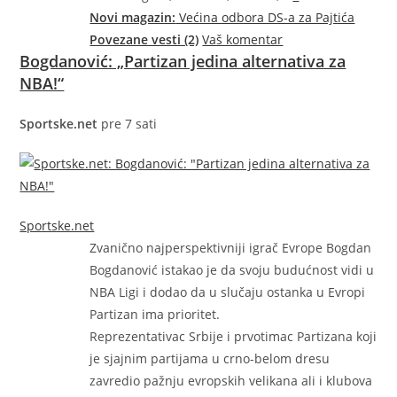
Novi magazin:
Većina odbora DS-a za Pajtića
Povezane vesti (2)
Vaš komentar
Bogdanović: „Partizan jedina alternativa za
NBA!“
Sportske.net
pre 7 sati
Sportske.net
Zvanično najperspektivniji igrač Evrope Bogdan
Bogdanović istakao je da svoju budućnost vidi u
NBA Ligi i dodao da u slučaju ostanka u Evropi
Partizan ima prioritet.
Reprezentativac Srbije i prvotimac Partizana koji
je sjajnim partijama u crno-belom dresu
zavredio pažnju evropskih velikana ali i klubova