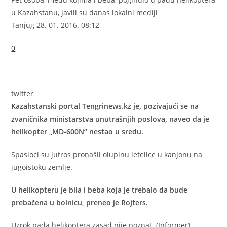
u Kazahstanu, javili su danas lokalni mediji
Tanjug
28. 01. 2016. 08:12
0
twitter
Kazahstanski portal Tengrinews.kz je, pozivajući se na
zvaničnika ministarstva unutrašnjih poslova, naveo da je
helikopter „MD-600N“ nestao u sredu.
Spasioci su jutros pronašli olupinu letelice u kanjonu na
jugoistoku zemlje.
U helikopteru je bila i beba koja je trebalo da bude
prebačena u bolnicu, preneo je Rojters.
Uzrok pada helikoptera zasad nije poznat. (Informer)