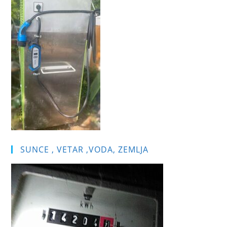
pan
SUNCE , VETAR ,VODA, ZEMLJA