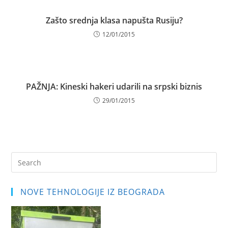
Zašto srednja klasa napušta Rusiju?
12/01/2015
PAŽNJA: Kineski hakeri udarili na srpski biznis
29/01/2015
Pre
Es
to
NOVE TEHNOLOGIJE IZ BEOGRADA
clo
the
sea