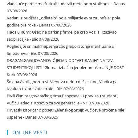
vladajuće partije me šutirali i udarali metalnom stolicom“ - Danas
07/08/2026
Radar: Iz budžeta „odletelo“ pola milijarde evra za „rafale“ pola
godine pre roka - Danas
07/08/2026
Haos u Rumi: Ušao na parking firme, pa krao vozila i izazivao
saobraćajke - Blic
07/08/2026
Pogledajte snimak hapšenja zbog laboratorije marihuane u
Smederevu - Blic
07/08/2026
DRAGAN GAGI JOVANOVIĆ JEDAN OD "VETIRANIH" NA TZV.
STUDENTSKOJ LISTI! Glumac izbačen jer plenumašima NIJE DOST -
Kurir
07/08/2026
Šok na Avali, gnezdo stršljenova u zidu dečje sobe, Vladica ga
izvukao tik pre katastrofe - Blic
07/08/2026
Bivši član pregovaračkog tima Beograda: U pravu su studenti,
Vučiću izdao si Kosovo za sve generacije - N1
07/08/2026
Hrvatski istoričar o poseti Zelenskog Srbiji: Vučićeve procene bile
uspešne - Danas
07/08/2026
ONLINE VESTI