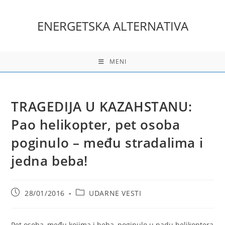
Skip
to
ENERGETSKA ALTERNATIVA
content
MENI
TRAGEDIJA U KAZAHSTANU:
Pao helikopter, pet osoba
poginulo – među stradalima i
jedna beba!
Post
Post
28/01/2016
UDARNE VESTI
published:
category:
Pet osoba, među kojima i beba, poginulo u padu helikoptera