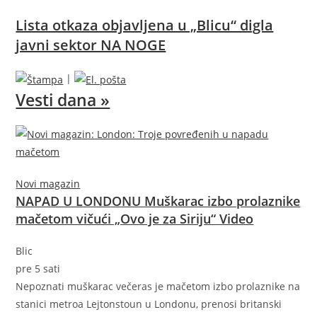
Lista otkaza objavljena u „Blicu“ digla
javni sektor NA NOGE
|
Vesti dana »
Novi magazin
NAPAD U LONDONU Muškarac izbo prolaznike
mačetom vičući „Ovo je za Siriju“ Video
Blic
pre 5 sati
Nepoznati muškarac večeras je mačetom izbo prolaznike na
stanici metroa Lejtonstoun u Londonu, prenosi britanski