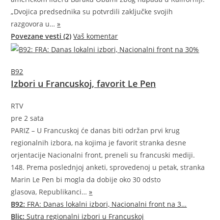
„Dvojica predsednika su potvrdili zaključke svojih
razgovora
u…
»
Povezane vesti (2)
Vaš komentar
B92
Izbori u Francuskoj, favorit Le Pen
RTV
pre 2 sata
PARIZ – U Francuskoj će danas biti održan prvi krug
regionalnih izbora, na kojima je favorit stranka desne
orjentacije Nacionalni front, preneli su francuski mediji.
148. Prema poslednjoj anketi, sprovedenoj u petak, stranka
Marin Le Pen bi mogla da dobije oko 30 odsto
glasova,
Republikanci…
»
B92:
FRA: Danas lokalni izbori, Nacionalni front na 3…
Blic:
Sutra regionalni izbori u Francuskoj