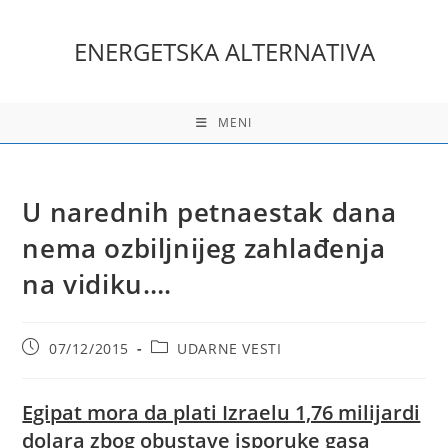
Skip
to
ENERGETSKA ALTERNATIVA
content
MENI
U narednih petnaestak dana
nema ozbiljnijeg zahlađenja
na vidiku….
Post
Post
07/12/2015
UDARNE VESTI
published:
category:
Egipat mora da plati Izraelu 1,76 milijardi
dolara zbog obustave isporuke gasa