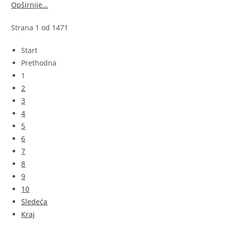
Opširnije…
Strana 1 od 1471
Start
Prethodna
1
2
3
4
5
6
7
8
9
10
Sledeća
Kraj