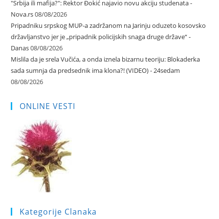
"Srbija ili mafija?": Rektor Đokić najavio novu akciju studenata -
Nova.rs
08/08/2026
Pripadniku srpskog MUP-a zadržanom na Jarinju oduzeto kosovsko
državljanstvo jer je „pripadnik policijskih snaga druge države“ -
Danas
08/08/2026
Mislila da je srela Vučića, a onda iznela bizarnu teoriju: Blokaderka
sada sumnja da predsednik ima klona?! (VIDEO) - 24sedam
08/08/2026
ONLINE VESTI
Kategorije Clanaka