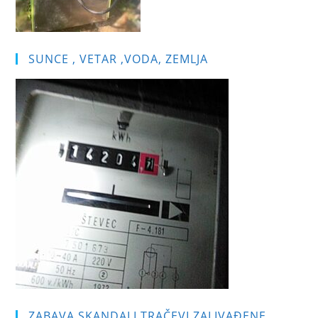
SUNCE , VETAR ,VODA, ZEMLJA
ZABAVA,SKANDALI,TRAČEVI,ZALIVAĐENE