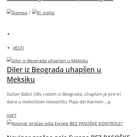
|
VESTI
Diler iz Beograda uhapšen u
Meksiku
Dušan Babić (38), rodom iz Beograda, uhapšen je pre tri
dana u meksičkom letovalištu Plaja del Karmen….
»
SVET