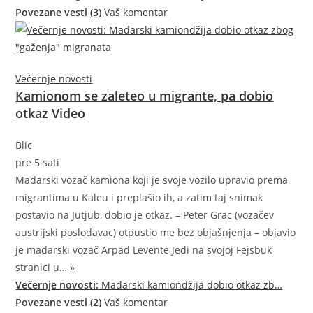
Povezane vesti (3)
Vaš komentar
Večernje novosti
Kamionom se zaleteo u migrante, pa dobio
otkaz Video
Blic
pre 5 sati
Mađarski vozač kamiona koji je svoje vozilo upravio prema
migrantima u Kaleu i preplašio ih, a zatim taj snimak
postavio na Jutjub, dobio je otkaz. – Peter Grac (vozačev
austrijski poslodavac) otpustio me bez objašnjenja – objavio
je mađarski vozač Arpad Levente Jedi na svojoj Fejsbuk
stranici
u…
»
Večernje novosti:
Mađarski kamiondžija dobio otkaz zb…
Povezane vesti (2)
Vaš komentar