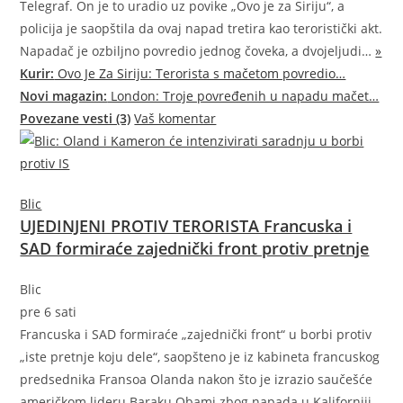
Telegraf. On je to uradio uz povike „Ovo je za Siriju“, a
policija je saopštila da ovaj napad tretira kao teroristički akt.
Napadač je ozbiljno povredio jednog čoveka, a dvoje
ljudi…
»
Kurir:
Ovo Je Za Siriju: Terorista s mačetom povredio…
Novi magazin:
London: Troje povređenih u napadu mačet…
Povezane vesti (3)
Vaš komentar
Blic
UJEDINJENI PROTIV TERORISTA Francuska i
SAD formiraće zajednički front protiv pretnje
Blic
pre 6 sati
Francuska i SAD formiraće „zajednički front“ u borbi protiv
„iste pretnje koju dele“, saopšteno je iz kabineta francuskog
predsednika Fransoa Olanda nakon što je izrazio saučešće
američkom lideru Baraku Obami zbog napada u Kaliforniji.