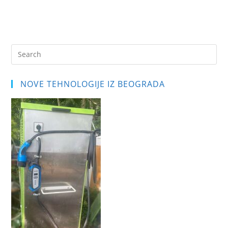
Pre
Es
to
NOVE TEHNOLOGIJE IZ BEOGRADA
clo
the
sea
pan