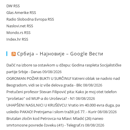
DW RSS
Glas Amerike RSS
Radio Slobodna Evropa RSS
Naslovi.net RSS
Mondo.rs RSS
Index.hr RSS
Србија – Најновије – Google Вести
Dačić na izbore sa ostavkom u džepu: Godina raspleta Socijalističke
partije Srbije - Danas
09/08/2026
OGROMAN POŽAR BUKTI U SURČINU! Vatreni oblak se nadvio nad
Beogradom, vidi se iz više delova grada - Blic
08/08/2026
Pretučeni profesor Stevan Filipović pita: Kako je moj otet telefon
"prošetao" od MUP-a do Uroševca? - N1
08/08/2026
UHAPŠENI NASILNICI U KRUŠEVCU: Vratio im 40.000 evra duga, pa
usledio PAKAO! Pretnjama i silom tražili još 77. - Kurir
08/08/2026
Brutalan zločin kod Petrovca na Mlavi: Mladić (26) naneo
smrtonosne povrede čoveku (41) - Telegraf.rs
08/08/2026