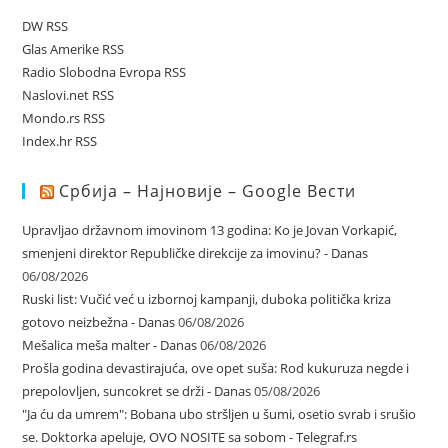
DW RSS
Glas Amerike RSS
Radio Slobodna Evropa RSS
Naslovi.net RSS
Mondo.rs RSS
Index.hr RSS
Србија – Најновије – Google Вести
Upravljao državnom imovinom 13 godina: Ko je Jovan Vorkapić,
smenjeni direktor Republičke direkcije za imovinu? - Danas
06/08/2026
Ruski list: Vučić već u izbornoj kampanji, duboka politička kriza
gotovo neizbežna - Danas
06/08/2026
Mešalica meša malter - Danas
06/08/2026
Prošla godina devastirajuća, ove opet suša: Rod kukuruza negde i
prepolovljen, suncokret se drži - Danas
05/08/2026
"Ja ću da umrem": Bobana ubo stršljen u šumi, osetio svrab i srušio
se. Doktorka apeluje, OVO NOSITE sa sobom - Telegraf.rs