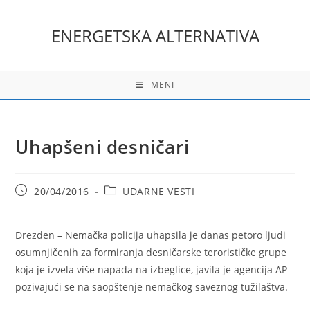
Skip
to
ENERGETSKA ALTERNATIVA
content
MENI
Uhapšeni desničari
Post
Post
20/04/2016
UDARNE VESTI
published:
category:
Drezden
– Nemačka policija uhapsila je danas petoro ljudi
osumnjičenih za formiranja desničarske terorističke grupe
koja je izvela više napada na izbeglice, javila je agencija AP
pozivajući se na saopštenje nemačkog saveznog tužilaštva.