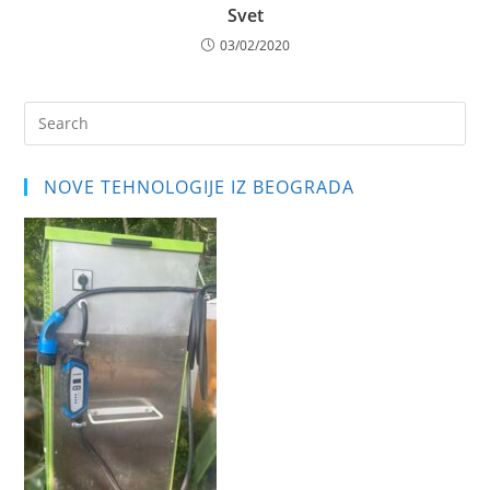
Svet
03/02/2020
Pre
Es
to
NOVE TEHNOLOGIJE IZ BEOGRADA
clo
the
sea
pan