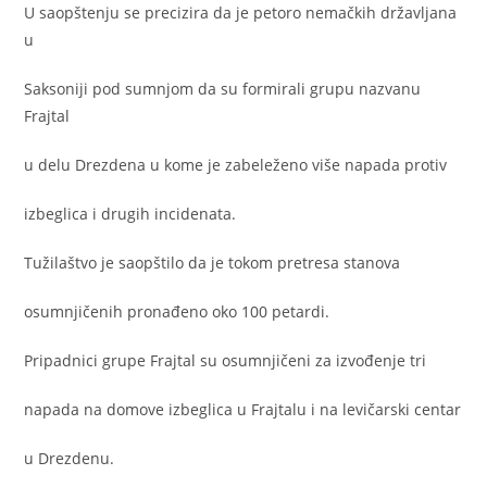
U saopštenju se precizira da je petoro nemačkih državljana
u
Saksoniji pod sumnjom da su formirali grupu nazvanu
Frajtal
u delu Drezdena u kome je zabeleženo više napada protiv
izbeglica i drugih incidenata.
Tužilaštvo je saopštilo da je tokom pretresa stanova
osumnjičenih pronađeno oko 100 petardi.
Pripadnici grupe Frajtal su osumnjičeni za izvođenje tri
napada na domove izbeglica u Frajtalu i na levičarski centar
u Drezdenu.