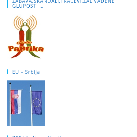
ZABAVA,SKANDALI,TRAČEVI,ZALIVAĐENE
GLUPOSTI …
EU – Srbija