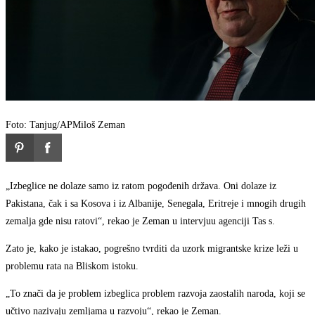
Foto: Tanjug/AP
Miloš Zeman
„Izbeglice ne dolaze samo iz ratom pogođenih država. Oni dolaze iz
Pakistana, čak i sa Kosova i iz Albanije, Senegala, Eritreje i mnogih drugih
zemalja gde nisu ratovi“, rekao je Zeman u intervjuu agenciji Tas s.
Zato je, kako je istakao, pogrešno tvrditi da uzork migrantske krize leži u
problemu rata na Bliskom istoku.
„To znači da je problem izbeglica problem razvoja zaostalih naroda, koji se
učtivo nazivaju zemljama u razvoju“, rekao je Zeman.