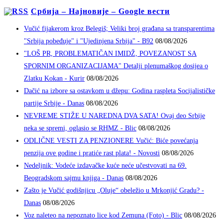
Србија – Најновије – Google вести
Vučić fijakerom kroz Belegiš; Veliki broj građana sa transparentima
"Srbija pobeđuje" i "Ujedinjena Srbija" - B92
08/08/2026
"LOŠ PR, PROBLEMATIČAN IMIDŽ, POVEZANOST SA
SPORNIM ORGANIZACIJAMA" Detalji plenumaškog dosijea o
Zlatku Kokan - Kurir
08/08/2026
Dačić na izbore sa ostavkom u džepu: Godina raspleta Socijalističke
partije Srbije - Danas
08/08/2026
NEVREME STIŽE U NAREDNA DVA SATA! Ovaj deo Srbije
neka se spremi, oglasio se RHMZ - Blic
08/08/2026
ODLIČNE VESTI ZA PENZIONERE Vučić: Biće povećanja
penzija ove godine i pratiće rast plata! - Novosti
08/08/2026
Nedeljnik: Vodeće izdavačke kuće neće učestvovati na 69.
Beogradskom sajmu knjiga - Danas
08/08/2026
Zašto je Vučić godišnjicu „Oluje“ obeležio u Mrkonjić Gradu? -
Danas
08/08/2026
Voz naleteo na nepoznato lice kod Zemuna (Foto) - Blic
08/08/2026