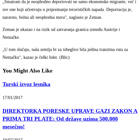
„Smatram da je neophodno deportovati ne samo ekonomske migrante, već i
sve one koji učestvuju u pripremanju terorističkih napada. Deportacija je,
naravno, bolna ali neophodna mera“, naglasio je Zeman.
Zeman je ukazao i na rizik od zatvaranja granica između Austrije i
Nemačke.
„U tom slučaju, naša zemlja bi za izbeglice bila jedina tranzitna ruta za
Nemačku“, kazao je češki lider. (Blic)
You Might Also Like
Turski izvoz lesnika
17/01/2017
DIREKTORKA PORESKE UPRAVE GAZI ZAKON A
PRIMA TRI PLATE: Od države uzima 500.000
mesečno!