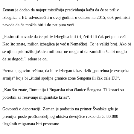
Zeman je dodao da najoptimističnija predviđanja kažu da će se priliv
izbeglica u EU udvostručiti u ovoj godini, u odnosu na 2015, dok pesimisti
navode da će možda biti i do pet puta veći.
„Pesimisti navode da će priliv izbeglica biti tri, četiri ili čak pet puta veći.
Kao što znate, milion izbeglica je već u Nemačkoj. To je veliki broj. Ako bi
se njima pridružilo još dva miliona, ne mogu ni da zamislim šta bi moglo
da se dogodi“, rekao je on.
Prema njegovim rečima, da bi se izbegao takav rizik „potrebna je evropska
armija“ koja bi „štitial spoljne granice zone Šengena ili čak cele EU“.
„Kao što znate, Rumunija i Bugarska nisu članice Šengena. Ti koraci su
potrebni za rešavanje migrantske krize“.
Govoreći o deportaciji, Zeman je podsetio na primer Švedske gde je
premijer posle prošlonedeljnog ubistva devojčice rekao da će 80.000
ilegalnih migranata biti proterano.