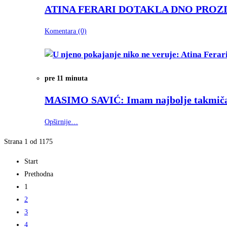
ATINA FERARI DOTAKLA DNO PROZ
Komentara (0)
pre 11 minuta
MASIMO SAVIĆ:
Imam najbolje takmič
Opširnije…
Strana 1 od 1175
Start
Prethodna
1
2
3
4