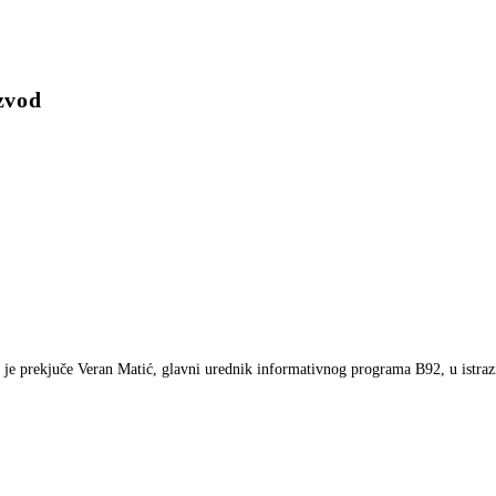
izvod
čio je prekjuče Veran Matić, glavni urednik informativnog programa B92, u istra