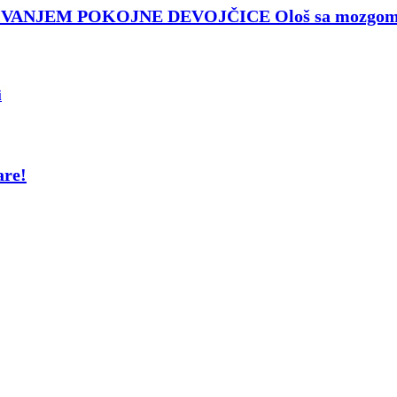
IVANJEM POKOJNE DEVOJČICE
Ološ sa mozgom
are!