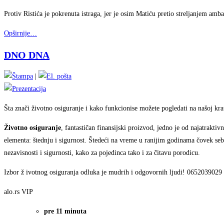
Protiv Ristića je pokrenuta istraga, jer je osim Matiću pretio streljanjem a
Opširnije…
DNO DNA
|
Šta znači životno osiguranje i kako funkcionise možete pogledati na našoj krat
Životno osiguranje
, fantastičan finansijski proizvod, jedno je od najatraktiv
elementa: štednju i sigurnost. Štedeći na vreme u ranijim godinama čovek seb
nezavisnosti i sigurnosti, kako za pojedinca tako i za čitavu porodicu.
Izbor ž ivotnog osiguranja odluka je mudrih i odgovornih ljudi! 0652039029
alo.rs
VIP
pre 11 minuta