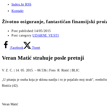
Index.hr RSS
Kontakt
Životno osiguranje, fantastičan finansijski pro
Post published:
14/05/2015
Post category:
UDARNE VESTI
Facebook
Tweet
Veran Matić strahuje posle pretnji
V. Z. C. | 14. 05. 2015. – 06:53h | Foto: R. Ristić | BLIC
„U pitanju je osoba koja je sklona nasilju i to je pojačalo moj strah“, svedo
Ristića (42).
Veran Matić