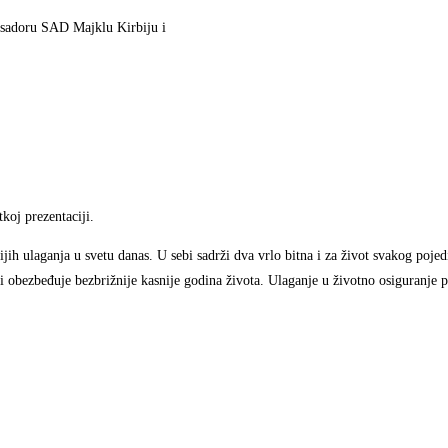
mbasadoru SAD Majklu Kirbiju i
koj prezentaciji.
nijih ulaganja u svetu danas. U sebi sadrži dva vrlo bitna i za život svakog poje
i obezbeđuje bezbrižnije kasnije godina života. Ulaganje u životno osiguranje p