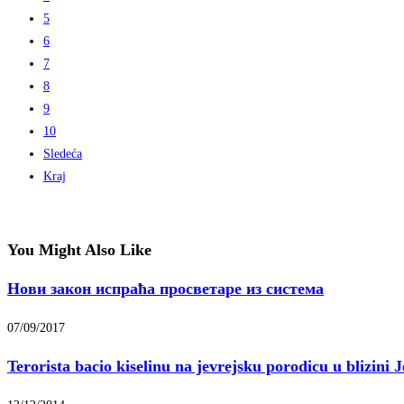
5
6
7
8
9
10
Sledeća
Kraj
You Might Also Like
Нови закон испраћа просветаре из система
07/09/2017
Terorista bacio kiselinu na jevrejsku porodicu u blizini 