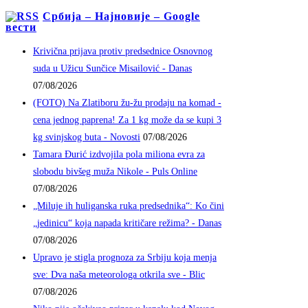
Србија – Најновије – Google
вести
Krivična prijava protiv predsednice Osnovnog
suda u Užicu Sunčice Misailović - Danas
07/08/2026
(FOTO) Na Zlatiboru žu-žu prodaju na komad -
cena jednog paprena! Za 1 kg može da se kupi 3
kg svinjskog buta - Novosti
07/08/2026
Tamara Đurić izdvojila pola miliona evra za
slobodu bivšeg muža Nikole - Puls Online
07/08/2026
„Miluje ih huliganska ruka predsednika“: Ko čini
„jedinicu“ koja napada kritičare režima? - Danas
07/08/2026
Upravo je stigla prognoza za Srbiju koja menja
sve: Dva naša meteorologa otkrila sve - Blic
07/08/2026