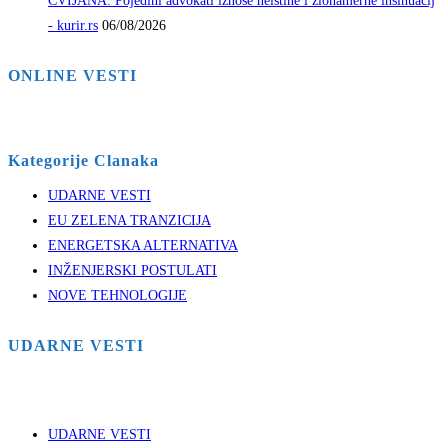
CVIJANA: Pojedini advokati iznose neistine i zlonamerne insinuacij
- kurir.rs
06/08/2026
ONLINE VESTI
Kategorije Clanaka
UDARNE VESTI
EU ZELENA TRANZICIJA
ENERGETSKA ALTERNATIVA
INŽENJERSKI POSTULATI
NOVE TEHNOLOGIJE
UDARNE VESTI
UDARNE VESTI