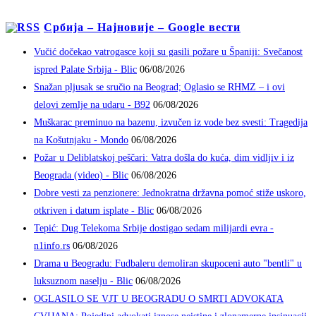
Србија – Најновије – Google вести
Vučić dočekao vatrogasce koji su gasili požare u Španiji: Svečanost
ispred Palate Srbija - Blic
06/08/2026
Snažan pljusak se sručio na Beograd; Oglasio se RHMZ – i ovi
delovi zemlje na udaru - B92
06/08/2026
Muškarac preminuo na bazenu, izvučen iz vode bez svesti: Tragedija
na Košutnjaku - Mondo
06/08/2026
Požar u Deliblatskoj peščari: Vatra došla do kuća, dim vidljiv i iz
Beograda (video) - Blic
06/08/2026
Dobre vesti za penzionere: Jednokratna državna pomoć stiže uskoro,
otkriven i datum isplate - Blic
06/08/2026
Tepić: Dug Telekoma Srbije dostigao sedam milijardi evra -
n1info.rs
06/08/2026
Drama u Beogradu: Fudbaleru demoliran skupoceni auto "bentli" u
luksuznom naselju - Blic
06/08/2026
OGLASILO SE VJT U BEOGRADU O SMRTI ADVOKATA