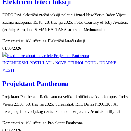
Električni leteći taksiji
FOTO Prvi električni zračni taksiji poletjeli iznad New Yorka Index Vijesti
Zadnja nadopuna: 15:48, 28. travnja 2026. Foto: Courtesy of Joby Aviation.
(c) Joby Aero, Inc. S MANHATTANA su prema Međunarodnoj…
Komentari su isključeni
na Električni leteći taksiji
01/05/2026
INŽENJERSKI POSTULATI
/
NOVE TEHNOLOGIJE
/
UDARNE
VESTI
Projektant Pantheona
Projektant Pantheona: Radio sam na velikoj količini ovakvih kampusa Index
Vijesti 23:58, 30. travnja 2026. Screenshot: RTL Danas PROJEKT AI
razvojnog i inovacijskog centra Pantheon, vrijedan više od 50 milijardi…
Komentari su isključeni
na Projektant Pantheona
01/05/2026