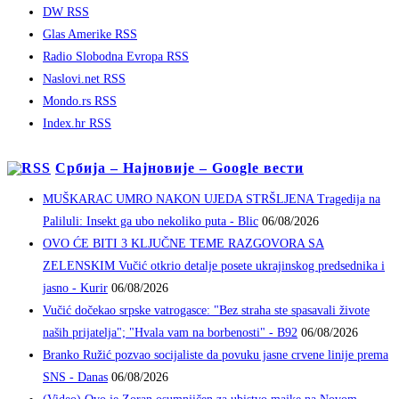
DW RSS
Glas Amerike RSS
Radio Slobodna Evropa RSS
Naslovi.net RSS
Mondo.rs RSS
Index.hr RSS
Србија – Најновије – Google вести
MUŠKARAC UMRO NAKON UJEDA STRŠLJENA Tragedija na
Paliluli: Insekt ga ubo nekoliko puta - Blic
06/08/2026
OVO ĆE BITI 3 KLJUČNE TEME RAZGOVORA SA
ZELENSKIM Vučić otkrio detalje posete ukrajinskog predsednika i
jasno - Kurir
06/08/2026
Vučić dočekao srpske vatrogasce: "Bez straha ste spasavali živote
naših prijatelja"; "Hvala vam na borbenosti" - B92
06/08/2026
Branko Ružić pozvao socijaliste da povuku jasne crvene linije prema
SNS - Danas
06/08/2026