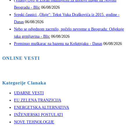
(Video) Ovo je Zoran osumnjičen za ubistvo majke na Novom
Beogradu - Blic
06/08/2026
Srpski časnici „Oluje“: Tekst Vuka Draškovića iz 2015. godine -
Danas
06/08/2026
Nebo se odjednom zacrnilo, počelo nevreme u Beogradu: Odjekuje
jaka grmljavina - Blic
06/08/2026
Preminuo muškarac na bazenu na Košutnjaku - Danas
06/08/2026
ONLINE VESTI
Kategorije Clanaka
UDARNE VESTI
EU ZELENA TRANZICIJA
ENERGETSKA ALTERNATIVA
INŽENJERSKI POSTULATI
NOVE TEHNOLOGIJE